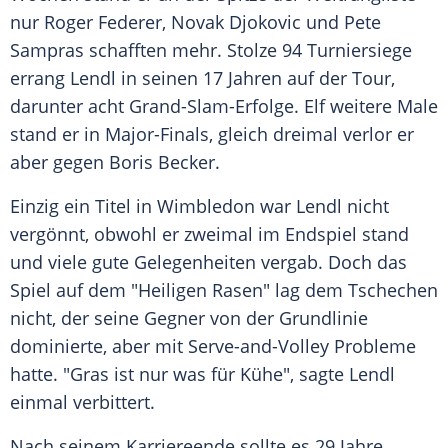
nur
Roger Federer
,
Novak Djokovic
und
Pete
Sampras
schafften mehr. Stolze 94 Turniersiege
errang
Lendl
in seinen 17 Jahren auf der Tour,
darunter acht Grand-Slam-Erfolge. Elf weitere Male
stand er in Major-Finals, gleich dreimal verlor er
aber gegen Boris Becker.
Einzig ein Titel in Wimbledon war
Lendl
nicht
vergönnt, obwohl er zweimal im Endspiel stand
und viele gute Gelegenheiten vergab. Doch das
Spiel auf dem "Heiligen Rasen" lag dem Tschechen
nicht, der seine Gegner von der Grundlinie
dominierte, aber mit Serve-and-Volley Probleme
hatte. "Gras ist nur was für Kühe", sagte
Lendl
einmal verbittert.
Nach seinem Karriereende sollte es 29 Jahre