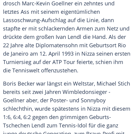
drosch
Marc-Kevin Goellner
ein zehntes und
letztes Ass mit seinem eigentümlichen
Lassoschwung-Aufschlag auf die Linie, dann
stapfte er mit schlackernden Armen zum Netz und
drückte dem großen
Ivan Lendl
die Hand. Als der
22 Jahre alte Diplomatensohn mit Geburtsort
Rio
de Janeiro
am 12. April 1993 in
Nizza
seinen ersten
Turniersieg auf der
ATP Tour
feierte, schien ihm
die Tenniswelt offenzustehen.
Boris Becker
war längst ein Weltstar,
Michael Stich
bereits seit zwei Jahren Wimbledonsieger -
Goellner
aber, der Poster- und Sonnyboy
schlechthin, wurde spätestens in
Nizza
mit diesem
1:6, 6:4, 6:2 gegen den grimmigen Geburts-
Tschechen
Lendl
zum Tennis-Idol für die ganz
junge deutsche Generation, zum Bravo-Profi mit