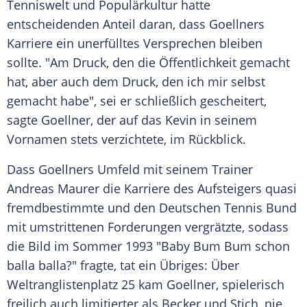
Tenniswelt und Populärkultur hatte
entscheidenden Anteil daran, dass
Goellners
Karriere ein unerfülltes Versprechen bleiben
sollte. "Am Druck, den die Öffentlichkeit gemacht
hat, aber auch dem Druck, den ich mir selbst
gemacht habe", sei er schließlich gescheitert,
sagte
Goellner
, der auf das
Kevin
in seinem
Vornamen stets verzichtete, im Rückblick.
Dass
Goellners
Umfeld mit seinem Trainer
Andreas Maurer
die Karriere des Aufsteigers quasi
fremdbestimmte und den
Deutschen Tennis Bund
mit umstrittenen Forderungen vergrätzte, sodass
die Bild im Sommer 1993 "Baby Bum Bum schon
balla balla?" fragte, tat ein Übriges: Über
Weltranglistenplatz 25 kam
Goellner
, spielerisch
freilich auch limitierter als
Becker
und
Stich
, nie