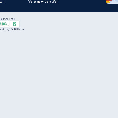
Entertainment
F
Cartoons
Spiele
D
Einbürgerungstest
Videos
f
Führerscheintest
Wissens-Quiz
f
Promi-Quiz
Witze
f
K
freenet
Kundenservice
Gender-Hinweis