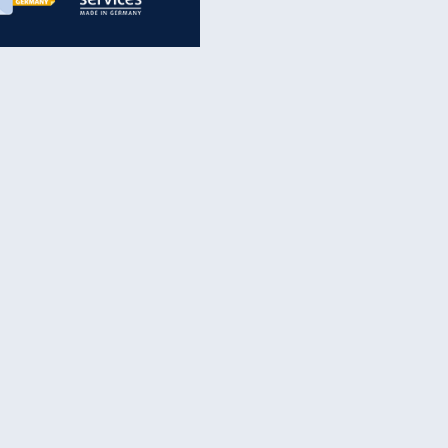
inanzen & Produkte
iscounter-Angebote
Online-Sicherheit
reenet Cloud
Ratenkredit
reenet Mail
Brutto-Netto-Rechner
reenet Webhosting
Rentenrechner
fz-Versicherung
TV-Vergleich