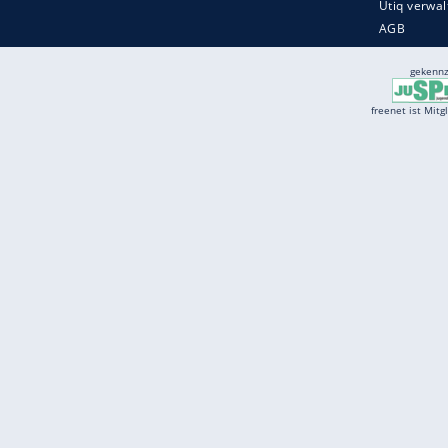
Services
Börse
Jobbörse
Spritpreis aktuell
Wetter
Ferientermine
Partnersuche
Online Angebote
freenet Mobilfunk
freenet Video