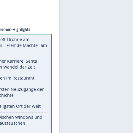
©
SID
Unsere Themen-Highlights
Sprengstoff-Drohne am
Flughafen: "Fremde Mächte" am
Werk?
Bilder einer Karriere: Senta