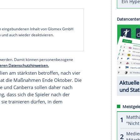
lischen
Tennissommers
mitten in der Corona-
re
auf die
Australian Open
(18. bis 31. Januar) in
 Das erklärte Turnierdirektor
Craig Tiley
der
nte
Dan Andrews
, Premier des Bundesstaates
 Grand-Slam-Highlight.
 Event, eines, das wir alle lieben, das aber zu
 Flammen steht", sagte
Andrews
: "Es ist ein
ritte Welle zu vermeiden, ist wohl noch wichtiger."
n Tennisverbandes von den Gesundheitsbehörden
serer Redaktion eingebundenen Inhalt von Glomex GmbH
nzeigen lassen und auch wieder deaktivieren.