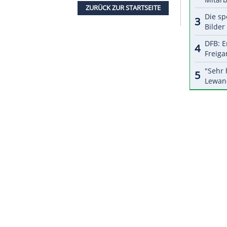
halte angezeigt werden. Damit können personenbezogene
r dazu in unseren Datenschutzhinweisen.
 in Australien am stärksten betroffen, nach vier
e Bundesstaat die Maßnahmen Ende Oktober. Die
art, Adelaide und Canberra sollen daher nach
ie Hoffnung, dass sich die Spieler nach der
ne, in der sie trainieren dürfen, in dem
ZURÜCK ZUR STARTS