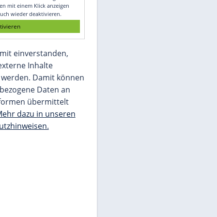
Glomex GmbH
Wir benötigen Ihre Zustimmung, um den
von unserer Redaktion eingebundenen
Inhalt von Glomex GmbH anzuzeigen. Sie
können diesen mit einem Klick anzeigen
lassen und auch wieder deaktivieren.
jetzt aktivieren
Ich bin damit einverstanden,
dass mir externe Inhalte
angezeigt werden. Damit können
personenbezogene Daten an
Drittplattformen übermittelt
werden.
Mehr dazu in unseren
Datenschutzhinweisen.