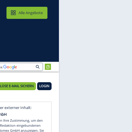
MAIL & CLOUD
Alle Angebote
KOSTENLOSE E-MAIL SICHERN
LOGIN
Video
Empfohlener externer Inhalt: