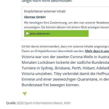
Melbourne
(SID) - Zur
Rettung
des austra
Pandemie sollen die
Vorbereitungsturnie
die Nähe von
Melbourne
verlegt werden.
Tageszeitung
Herald Sun
. Allerdings war
Victoria
, vor zu großer Euphorie vor dem
Die
Australian Open
seien "ein gewaltiges
einer Zeit stattfindet, in der die Welt in
wichtiges Event, keine Frage. Aber eine d
Daher seien die Pläne des australische
längst noch nicht beschlossen.
Empfohlener externer Inhalt:
Glomex GmbH
Wir benötigen Ihre Zustimmung, um den von un
anzuzeigen. Sie können diesen mit einem Klick a
jetzt aktivieren