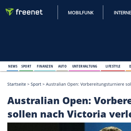
MOBILFUNK
NEWS
SPORT
FINANZEN
AUTO
UNTERHALTUNG
L
Startseite
>
Sport
>
Australian Open: Vorbereitungst
Australian Open: Vo