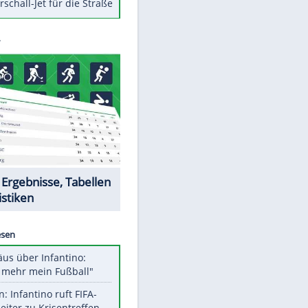
Berger im Wandel der Zeit
Todsünden im Restaurant
Die teuersten Neuzugänge der
BVB-Geschichte
Die gruseligsten Ort der Welt
Daten zwischen Windows und
Android austauschen
Ein Hyperschall-Jet für die Straße
Datencenter