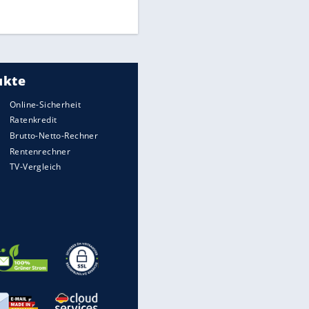
DFB: Ermittlungen im "Fall
Freigang" dauern noch an
"Sehr hohe Qualität":
Lewandowski mit Doppelpack