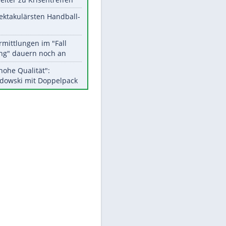
Aktuelle Ergebnisse, Tabellen
und Statistiken
Meistgelesen
Matthäus über Infantino:
"Nicht mehr mein Fußball"
Medien: Infantino ruft FIFA-
Mitarbeiter zu Krisentreffen
EITE
Die spektakulärsten Handball-
Bilder