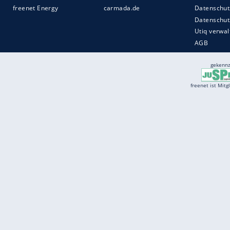
Services
Börse
Jobbörse
Spritpreis aktuell
Wetter
Ferientermine
Partnersuche
Online Angebote