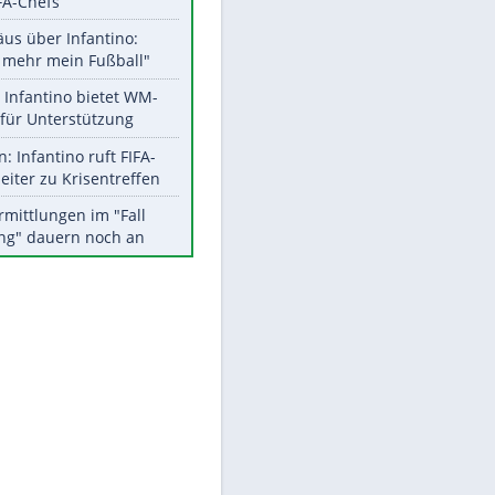
Aktuelle Ergebnisse, Tabellen
und Statistiken
Meistgelesen
"Infanti-No Go":
Pressestimmen zum Verbleib
des FIFA-Chefs
Matthäus über Infantino:
"Nicht mehr mein Fußball"