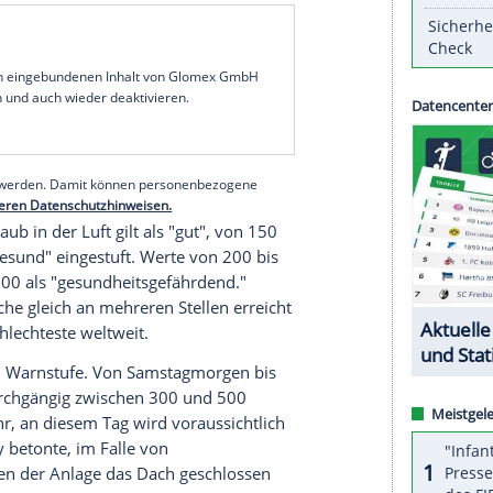
ollieren. Sollte sich der lungengängige Feinstaub
berschreiten, würden die Matches umgehend
rdirektor
Craig Tiley
, zugleich Chef des
ie Gesundheit" von Spielern, Besuchern sowie
erte
Tiley
vor dem Beginn des Turniers (20. Januar
die Luft im
Melbourne
Park anders sein könne als
. Die Werte würden alle vier Minuten gemessen,
handeln, betonte
Tiley
.
serer Redaktion eingebundenen Inhalt von Glomex GmbH
nzeigen lassen und auch wieder deaktivieren.