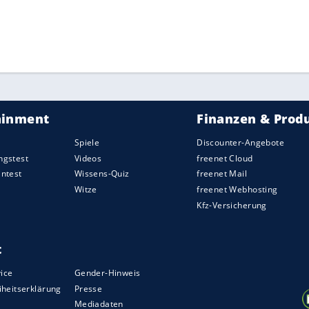
 nach einer Hustenattacke aufgeben müssen. Am
zu Verschiebungen, ehe die Qualifikation am
ers mit Starkregen abgebrochen werden musste.
ZURÜCK ZUR STARTS