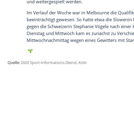
Ich bin damit einverstanden, dass mir externe In
Daten an Drittplattformen übermittelt werden.
Meh
Ein Wert von 0 bis 50 für den lungengängi
bis 200 wird die Belastung allerdings sc
300 gelten als "sehr ungesund", zwische
Dieser Bereich war in
Melbourne
im Verl
worden, die Luft in der Stadt galt zeitwei
Am Wochenende drohen erneut Werte de
voraussichtlich Montagmittag sollen sie
liegen. Das Turnier beginnt am Montag u
Alexander Zverev sein Auftaktmatch best
Unterbrechungen würde über den drei g
und weitergespielt werden.
Im Verlauf der Woche war in
Melbourne
beeinträchtigt gewesen. So hatte etwa di