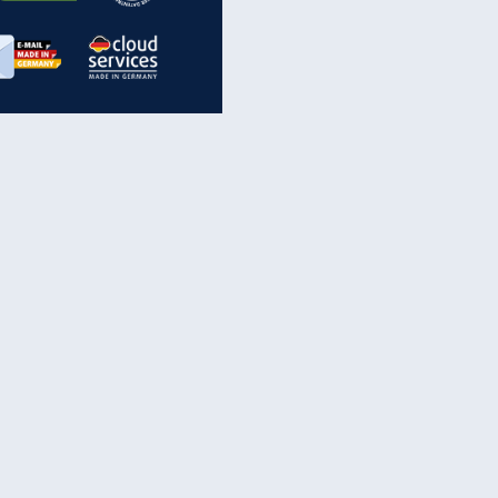
inanzen & Produkte
iscounter-Angebote
Online-Sicherheit
reenet Cloud
Ratenkredit
reenet Mail
Brutto-Netto-Rechner
reenet Webhosting
Rentenrechner
fz-Versicherung
TV-Vergleich