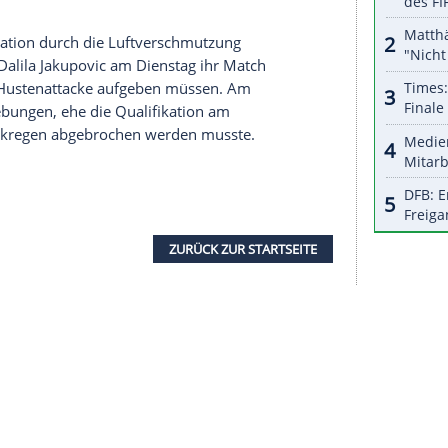
halte angezeigt werden. Damit können personenbezogene
r dazu in unseren Datenschutzhinweisen.
gen Feinstaub in der Luft gilt als "gut", von 150
hon als "ungesund" eingestuft. Werte von 200 bis
n 300 und 500 als "gesundheitsgefährdend."
auf der Woche gleich an mehreren Stellen erreicht
se als die schlechteste weltweit.
r höchsten Warnstufe. Von Samstagmorgen bis
 zum Teil durchgängig zwischen 300 und 500
m 11.00 Uhr, an diesem Tag wird voraussichtlich
reiten.
Tiley
betonte, im Falle von
roßen Arenen der Anlage das Dach geschlossen
die Qualifikation durch die
Luftverschmutzung
e Slowenin Dalila Jakupovic am Dienstag ihr Match