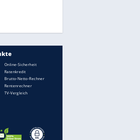
Times: Infantino bietet WM-
Finale für Unterstützung
Medien: Infantino ruft FIFA-
Mitarbeiter zu Krisentreffen
DFB: Ermittlungen im "Fall
Freigang" dauern noch an
EITE