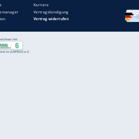
Entertainment
F
Cartoons
Spiele
D
Einbürgerungstest
Videos
f
Führerscheintest
Wissens-Quiz
f
Promi-Quiz
Witze
f
K
freenet