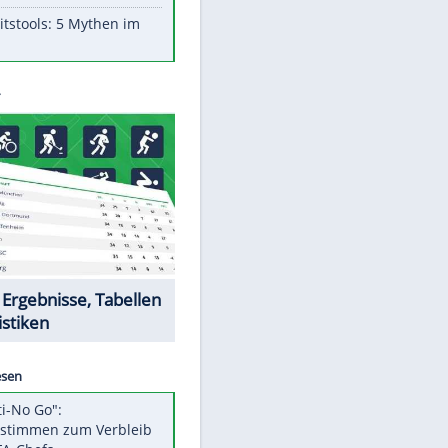
Aufruhr!
Was bei der Vogelfütterung
wirklich sinnvoll ist
"Infanti-No Go": Pressestimmen
zum Verbleib des FIFA-Chefs
Im Zeitraffer: Die Entwicklung
des Lenkrades
Lebensmittel, die nicht schlecht
werden
Sicherheitstools: 5 Mythen im
Check
Datencenter