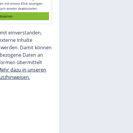
Glomex GmbH
Wir benötigen Ihre Zustimmung, um den
von unserer Redaktion eingebundenen
Inhalt von Glomex GmbH anzuzeigen. Sie
können diesen mit einem Klick anzeigen
lassen und auch wieder deaktivieren.
jetzt aktivieren
Ich bin damit einverstanden,
dass mir externe Inhalte
angezeigt werden. Damit können
personenbezogene Daten an
Drittplattformen übermittelt
werden.
Mehr dazu in unseren
Datenschutzhinweisen.