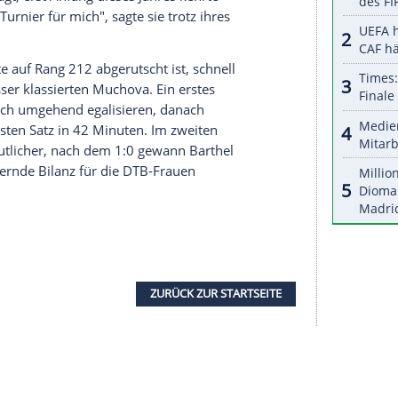
halte angezeigt werden. Damit können personenbezogene
r dazu in unseren Datenschutzhinweisen.
Situationen im ersten Satz vielleicht nicht mein
el
: "Aber es ist lange her, dass ich ein Match auf
in gespielt habe. Deswegen kann ich stolz auf
em Match ziehen."
 als Achtelfinalistin ihr bestes Grand-Slam-
gangenen Jahren immer wieder von Verletzungen
. In
Melbourne
durfte sie aufgrund eines
r ausgefallene Spielerinnen in der Hauptrunde
i 2019 geplagt, erst Anfang dieses Jahres kehrte
r ein gutes Turnier für mich", sagte sie trotz ihres