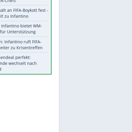
Aktuelle Ergebnisse, Tabellen
und Statistiken
Meistgelesen
"Infanti-No Go":
Pressestimmen zum Verbleib
des FIFA-Chefs
UEFA hält an FIFA-Boykott fest -
CAF hält zu Infantino