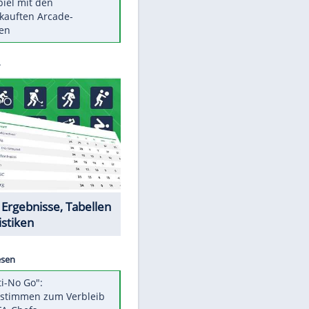
Die größten Mythen über
Medikamente
Braunschweig nach Kantersieg in
Magdeburg an der Spitze
Vorsicht: Diese 17 Dinge hassen
Katzen
Illegales Asphalt-Kartell muss
Mio-Strafe zahlen
Memo-Spiel mit den
meistverkauften Arcade-
Maschinen
Datencenter