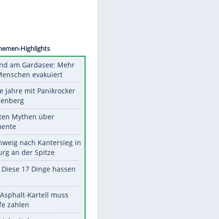
©
SID
Unsere Themen-Highlights
Waldbrand am Gardasee: Mehr
als 200 Menschen evakuiert
Durch die Jahre mit Panikrocker
Udo Lindenberg