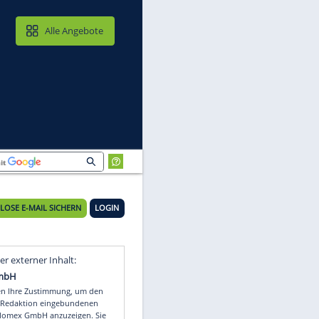
MAIL & CLOUD
Alle Angebote
KOSTENLOSE E-MAIL SICHERN
LOGIN
Video
Empfohlener externer Inhalt: