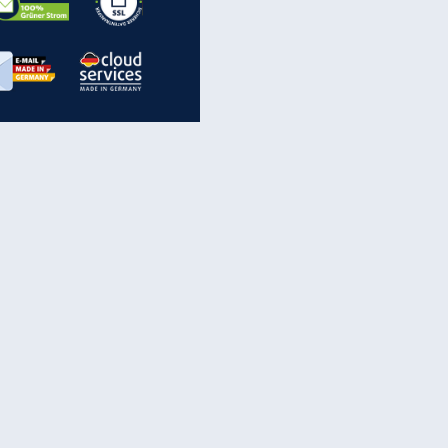
inanzen & Produkte
iscounter-Angebote
Online-Sicherheit
reenet Cloud
Ratenkredit
reenet Mail
Brutto-Netto-Rechner
reenet Webhosting
Rentenrechner
fz-Versicherung
TV-Vergleich