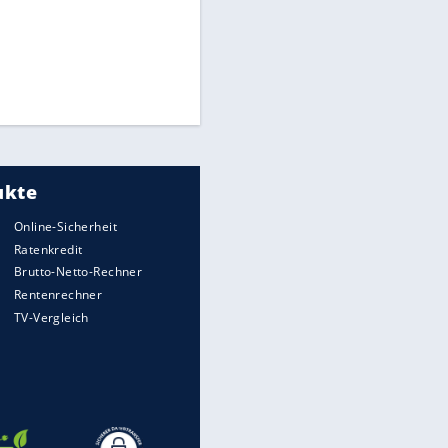
Times: Infantino bietet WM-
Finale für Unterstützung
Medien: Infantino ruft FIFA-
Mitarbeiter zu Krisentreffen
Millionendeal perfekt:
Diomande wechselt nach
Madrid
EITE