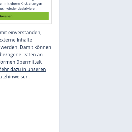
Glomex GmbH
Wir benötigen Ihre Zustimmung, um den
von unserer Redaktion eingebundenen
Inhalt von Glomex GmbH anzuzeigen. Sie
können diesen mit einem Klick anzeigen
lassen und auch wieder deaktivieren.
jetzt aktivieren
Ich bin damit einverstanden,
dass mir externe Inhalte
angezeigt werden. Damit können
personenbezogene Daten an
Drittplattformen übermittelt
werden.
Mehr dazu in unseren
Datenschutzhinweisen.