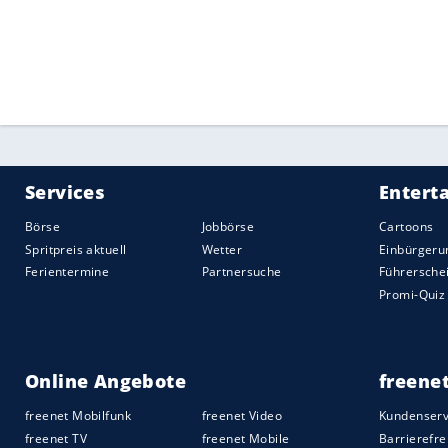
Am Donnerstag hatte
Barthel
, die in der
Mühe mit dem powervollen Spiel der 185 
Break zum 2:3 konnte die Schleswig-Hol
musste sie jedoch abreißen lassen und ve
Durchgang wurde der Qualitätsunterschi
kein Spiel mehr. Nach 1:13 Stunden war 
endgültig perfekt.
Quelle:
2021 Sport-Informations-Dienst, Köln