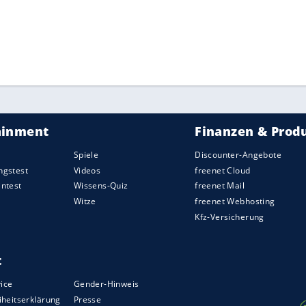
 Weltrangliste auf Rang 212 abgerutscht ist, schnell
Plätze besser klassierten
Muchova
. Ein erstes
steinerin noch umgehend egalisieren, danach
rlor den ersten Satz in 42 Minuten. Im zweiten
ed noch deutlicher, nach dem 1:0 gewann
Barthel
die ernüchternde Bilanz für die DTB-Frauen
ZURÜCK ZUR STARTS