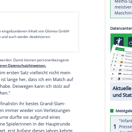
münster
verlor am Donnerstag ihre
 25 gesetzte Tschechin Karolina
Muchova
klar mit
rench Open
2010 die dritte Runde eines
Grand-
schen Tennis Bundes
(DTB) statt.
lique Kerber
(
Kiel
),
Andrea Petkovic
(
Darmstadt
)
 in
Melbourne
schon an ihren Auftakthürden
ur der Weltranglistensiebte
Alexander Zverev
waren aus deutscher Sicht vier Frauen und fünf
serer Redaktion eingebundenen Inhalt von Glomex GmbH
nzeigen lassen und auch wieder deaktivieren.