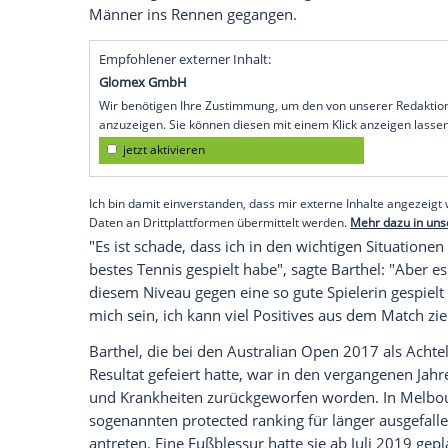
Open
ausgeschieden.
Melbourne
(SID) - Die 30-Jährige aus
Neu
Zweitrundenpartie
gegen die an Position
4:6, 1:6. Damit findet erstmals seit den
F
Slam-Turniers
ohne Vertreterin des
Deut
Die dreimalige Grand-Slam-Siegerin
Ange
und
Laura Siegemund
(
Metzingen
) waren
gescheitert. Bei den Männern erreichte n
(
Hamburg
) die dritte Runde. Insgesamt 
Männer ins Rennen gegangen.
Empfohlener externer Inhalt:
Glomex GmbH
Wir benötigen Ihre Zustimmung, um den von un
anzuzeigen. Sie können diesen mit einem Klick a