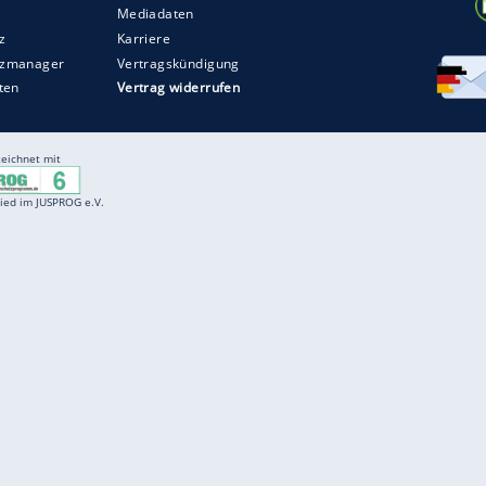
Entertainment
F
Cartoons
Spiele
D
Einbürgerungstest
Videos
f
Führerscheintest
Wissens-Quiz
f
Promi-Quiz
Witze
f
K