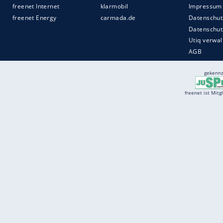
Services
Börse
Jobbörse
Spritpreis aktuell
Wetter
Ferientermine
Partnersuche