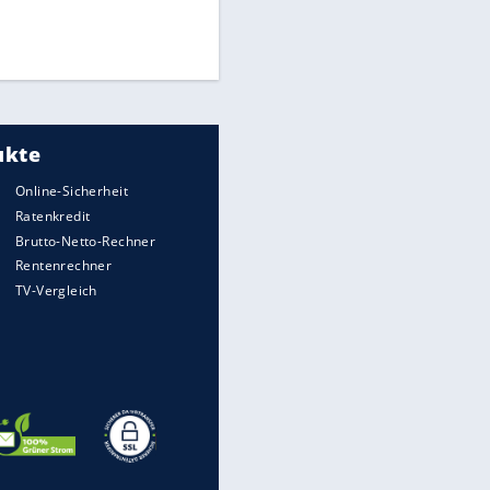
Finale für Unterstützung
Medien: Infantino ruft FIFA-
Mitarbeiter zu Krisentreffen
UEFA hält an FIFA-Boykott fest -
CAF hält zu Infantino