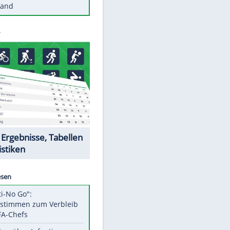
Diese Autos haben uns verlassen
Reese entschuldigt sich bei Fans:
"Tut mir aufrichtig leid"
Mit diesen Tricks wird der Grill
ruckzuck sauber
So nutzt man alte Smartphones
sinnvoll
Diese traumhaften Orte liegen in
Deutschland
Datencenter