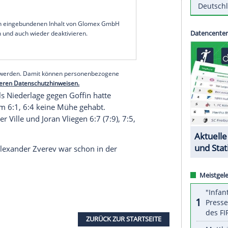
en
beim 3:0-Erfolg über
Kanada
im Viertelfinale
z abgeben, setzte sich jedoch mit 4:6, 6:1, 7:6
d Goffin
4:6, 6:7 (3:7), rettete
Spanien
aber an der
h im Doppel das 2:1 gegen Belgien und den
 Russland. Dusan Lajovic mit einem 6:4, 6:2 gegen
iktor Troicki
mit einem 6:3, 6:2 gegen Adil
n
Kanada
für die weiteren Punkte.
serer Redaktion eingebundenen Inhalt von Glomex GmbH
nzeigen lassen und auch wieder deaktivieren.