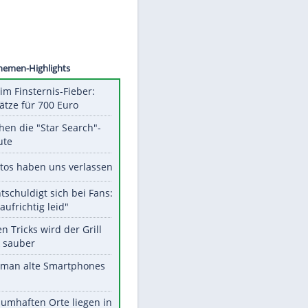
©
SID
Unsere Themen-Highlights
Spanien im Finsternis-Fieber:
Balkonplätze für 700 Euro
Das machen die "Star Search"-
Stars heute