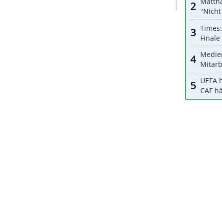
halte angezeigt werden. Damit können personenbezogene
r dazu in unseren Datenschutzhinweisen.
n
. Vor
Nadals
Niederlage gegen
Goffin
hatte
pejans beim 6:1, 6:4 keine Mühe gehabt.
end Sander Ville und Joran Vliegen 6:7 (7:9), 7:5,
hwachen Alexander Zverev war schon in der
ZURÜCK ZUR STARTS