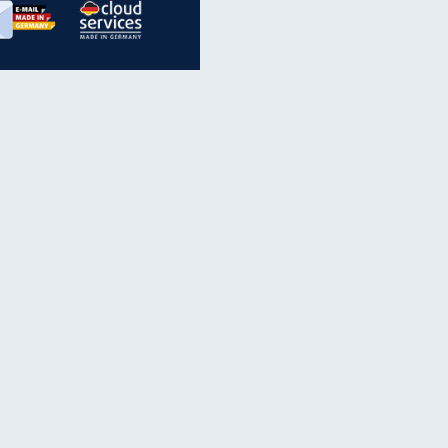
inanzen & Produkte
iscounter-Angebote
Online-Sicherheit
reenet Cloud
Ratenkredit
reenet Mail
Brutto-Netto-Rechner
reenet Webhosting
Rentenrechner
fz-Versicherung
TV-Vergleich