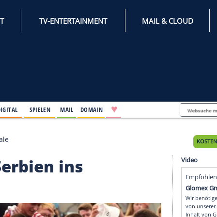
INTERNET
TV-ENTERTAINMENT
♥
IFESTYLE
DIGITAL
SPIELEN
MAIL
DOMAIN
 ins Halbfinale
hrt Serbien ins