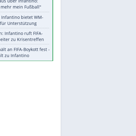
Aktuelle Ergebnisse, Tabellen
und Statistiken
Meistgelesen
"Infanti-No Go":
Pressestimmen zum Verbleib
des FIFA-Chefs
EITE
Matthäus über Infantino:
"Nicht mehr mein Fußball"
Times: Infantino bietet WM-