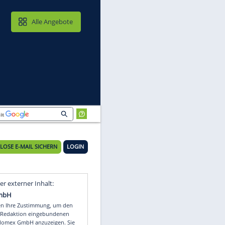
MAIL & CLOUD
Alle Angebote
KOSTENLOSE E-MAIL SICHERN
LOGIN
Video
Empfohlener externer Inhalt: