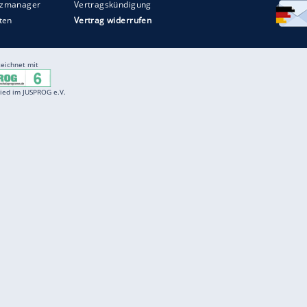
Entertainment
F
Cartoons
Spiele
D
Einbürgerungstest
Videos
f
Führerscheintest
Wissens-Quiz
f
Promi-Quiz
Witze
f
K
freenet