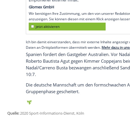
Sydney (SID) -
Djokovic
musste für
Serbi
gegen Denis Shapovalov seinen ersten Sat
(7:4) durch.
Nadal
unterlag im Einzel
Davi
Seite von
Pablo Carreno
Busta schließlic
Halbfinal-Einzug.
Serbien
trifft in der Vorschlussrunde auf
Felix Auger-Aliassime und
Nikola Cacic
/
V
Shamasdin/
Peter Polansky
sorgten gege
Empfohlener externer Inhalt:
Glomex GmbH
Wir benötigen Ihre Zustimmung, um den von un
anzuzeigen. Sie können diesen mit einem Klick a
jetzt aktivieren