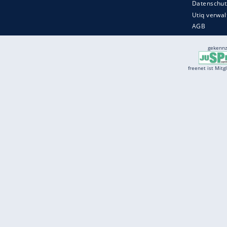
Services
Börse
Jobbörse
Spritpreis aktuell
Wetter
Ferientermine
Partnersuche
Online Angebote