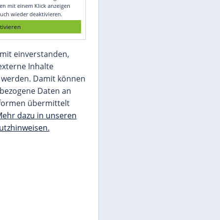
Glomex GmbH
Wir benötigen Ihre Zustimmung, um den
von unserer Redaktion eingebundenen
Inhalt von Glomex GmbH anzuzeigen. Sie
können diesen mit einem Klick anzeigen
lassen und auch wieder deaktivieren.
jetzt aktivieren
Ich bin damit einverstanden,
dass mir externe Inhalte
angezeigt werden. Damit können
personenbezogene Daten an
Drittplattformen übermittelt
werden.
Mehr dazu in unseren
Datenschutzhinweisen.