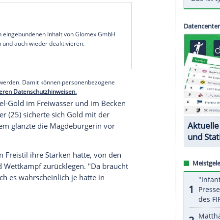
en Schwimmverbandes".
Weltmeisterin am Rande ihrer Auszeichnung mit der
 in
Berlin
.
ndlich wieder etwas, worüber wir reden können.
ss wir wieder solche positiven Nachrichten haben",
ehr" auf
Olympia
freut: "In weniger als 250 Tagen
en von
Florian Wellbrock
und
Sarah Köhler
sind
d wir Schwimmer sowieso."
serer Redaktion eingebundenen Inhalt von Glomex GmbH
nzeigen lassen und auch wieder deaktivieren.