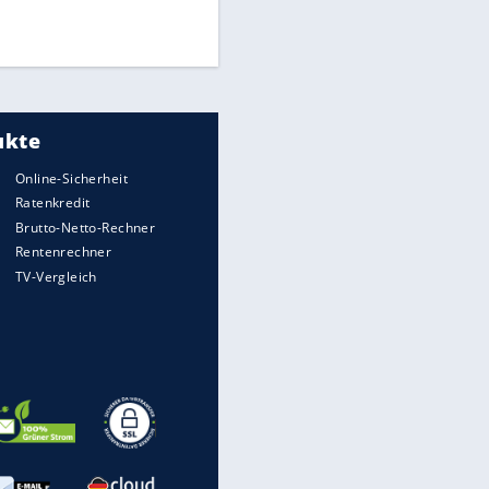
UEFA hält an FIFA-Boykott fest -
CAF hält zu Infantino
Medien: Infantino ruft FIFA-
Mitarbeiter zu Krisentreffen