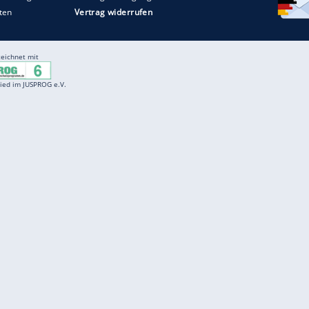
Entertainment
F
Cartoons
Spiele
D
Einbürgerungstest
Videos
f
Führerscheintest
Wissens-Quiz
f
Promi-Quiz
Witze
f
K
freenet
Kundenservice
Gender-Hinweis