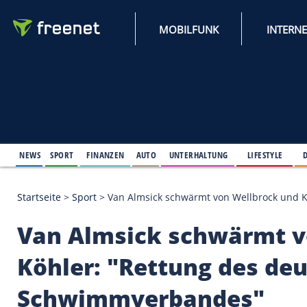
MOBILFUNK
NEWS
SPORT
FINANZEN
AUTO
UNTERHALTUNG
L
Startseite
>
Sport
>
Van Almsick schwärmt von Wellb
Van Almsick schwär