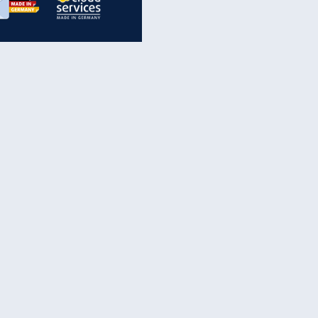
inanzen & Produkte
iscounter-Angebote
Online-Sicherheit
reenet Cloud
Ratenkredit
reenet Mail
Brutto-Netto-Rechner
reenet Webhosting
Rentenrechner
fz-Versicherung
TV-Vergleich