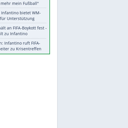
Aktuelle Ergebnisse, Tabellen
und Statistiken
Meistgelesen
"Infanti-No Go":
Pressestimmen zum Verbleib
des FIFA-Chefs
Matthäus über Infantino:
"Nicht mehr mein Fußball"
Times: Infantino bietet WM-
EITE
Finale für Unterstützung