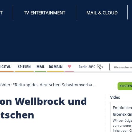
INTERNET
TV-ENTERTAINMENT
♥
IFESTYLE
DIGITAL
SPIELEN
MAIL
DOMAIN
Berli
rock und Köhler: "Rettung des deutschen Schwimmverband
mt von Wellbrock und