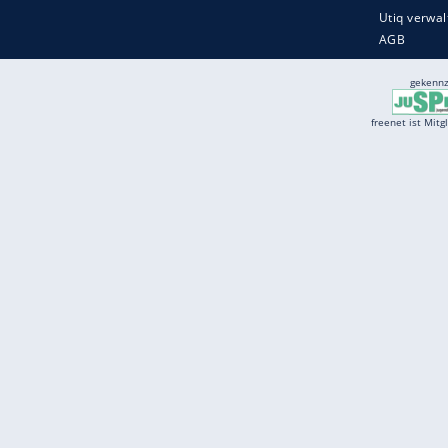
Services
Börse
Jobbörse
Spritpreis aktuell
Wetter
Ferientermine
Partnersuche
Online Angebote
freenet Mobilfunk
freenet Video