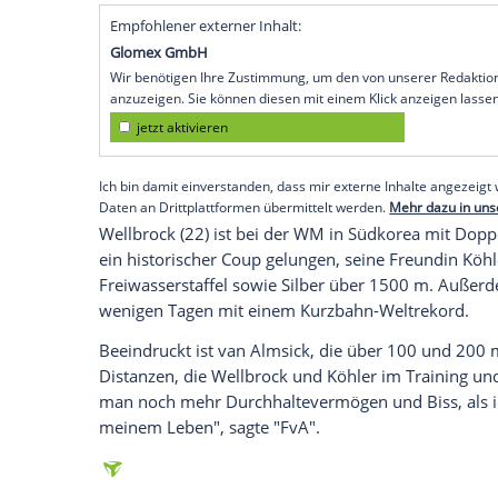
Sarah Köhler die "Rettung des deutsch
Berlin
(SID) - Das sagte die zweimalige 
Goldenen
Sportpyramide
am Donnerstag
"Es geht endlich wieder los, wir haben e
Ich habe viele Jahre darauf gewartet, da
sagte
van Almsick
, die sich nun "noch m
geht es nach Tokio, und solche Leistung
toll, das braucht der deutsche Sport un
Empfohlener externer Inhalt:
Glomex GmbH
Wir benötigen Ihre Zustimmung, um den von un
anzuzeigen. Sie können diesen mit einem Klick a
jetzt aktivieren