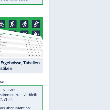
Diese Autos haben uns verlassen
St. Pauli verpflichtet isländischen
Nationalspieler Thordarson
Mit diesen Tricks wird der Grill
ruckzuck sauber
So nutzt man alte Smartphones
sinnvoll
Das ist typisch schwedisch!
Datencenter