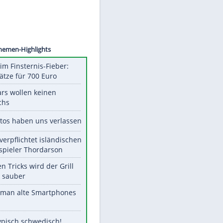
©
SID
Unsere Themen-Highlights
Spanien im Finsternis-Fieber:
Balkonplätze für 700 Euro
Diese Stars wollen keinen
Nachwuchs