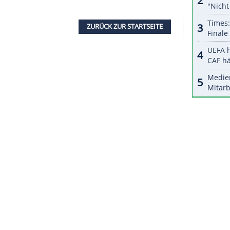
halte angezeigt werden. Damit können personenbezogene
r dazu in unseren Datenschutzhinweisen.
ea mit Doppel-Gold im Freiwasser und im Becken
reundin
Köhler
(25) sicherte sich Gold mit der
0 m. Außerdem glänzte die Magdeburgerin vor
rekord.
0 und 200 m Freistil ihre Stärken hatte, von den
raining und Wettkampf zurücklegen. "Da braucht
ss, als ich es wahrscheinlich je hatte in
ZURÜCK ZUR STARTS