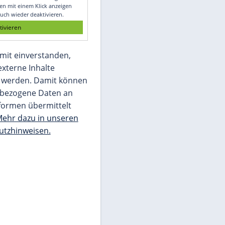
Glomex GmbH
Wir benötigen Ihre Zustimmung, um den
von unserer Redaktion eingebundenen
Inhalt von Glomex GmbH anzuzeigen. Sie
können diesen mit einem Klick anzeigen
lassen und auch wieder deaktivieren.
jetzt aktivieren
Ich bin damit einverstanden,
dass mir externe Inhalte
angezeigt werden. Damit können
personenbezogene Daten an
Drittplattformen übermittelt
werden.
Mehr dazu in unseren
Datenschutzhinweisen.