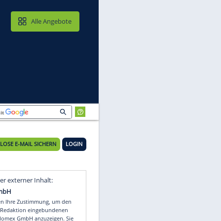
MAIL & CLOUD
Alle Angebote
n
20°C
es"
KOSTENLOSE E-MAIL SICHERN
LOGIN
Video
Empfohlener externer Inhalt: