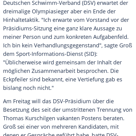
Deutschen Schwimm-Verband (DSV) erwartet der
dreimalige
Olympiasieger
aber ein Ende der
Hinhaltetaktik
. "Ich erwarte vom
Vorstand
vor der
Präsidiums-Sitzung eine ganz klare Aussage zu
meiner Person und zum konkreten Aufgabenfeld.
Ich bin kein Verhandlungsgegenstand", sagte
Groß
dem
Sport-Informations-Dienst
(SID):
"Üblicherweise wird gemeinsam der Inhalt der
möglichen
Zusammenarbeit
besprochen. Die
Eckpfeiler
sind bekannt, eine
Vertiefung
gab es
bislang noch nicht."
Am Freitag will das DSV-Präsidium über die
Besetzung
des seit der umstrittenen Trennung von
Thomas Kurschilgen
vakanten Postens beraten.
Groß
sei einer von mehreren Kandidaten, mit
denen er Gespräche geführt habe, hatte DSV-