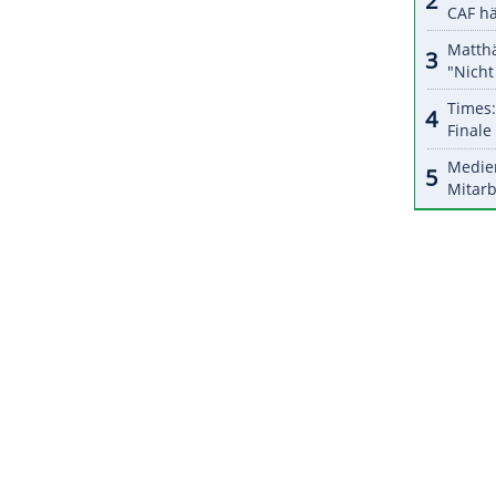
ion findet im Rahmen der Versteigerung "Sport
ich Gegenstände aus dem Sport versteigert.
ZURÜCK ZUR STARTS