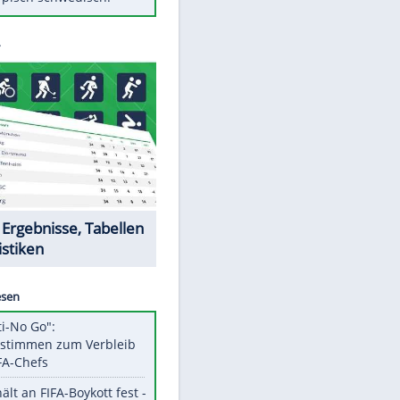
Diese Autos haben uns verlassen
Auftakt-Misere gestoppt: Berlin
gewinnt in Bochum
Mit diesen Tricks wird der Grill
ruckzuck sauber
So nutzt man alte Smartphones
sinnvoll
Das ist typisch schwedisch!
Datencenter