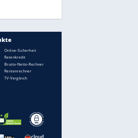
Times: Infantino bietet WM-
Finale für Unterstützung
Medien: Infantino ruft FIFA-
Mitarbeiter zu Krisentreffen