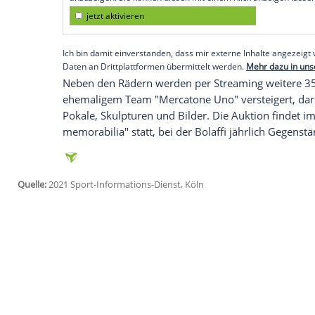
Köln
(SID) - Der
Startpreis
für die beiden 
worden waren, liegt bei 27.000 und 30.0
Mit dem ersten Rad hatte
Pantani
am 13. 
Carpentras
zum Mont Ventoux vor
Lance
nahm der "Pirat" an den
Olympischen Sp
Empfohlener externer Inhalt:
Glomex GmbH
Wir benötigen Ihre Zustimmung, um den von un
anzuzeigen. Sie können diesen mit einem Klick a
jetzt aktivieren
Ich bin damit einverstanden, dass mir externe In
Daten an Drittplattformen übermittelt werden.
Meh
Neben den Rädern werden per Streaming
ehemaligem Team "Mercatone Uno" verst