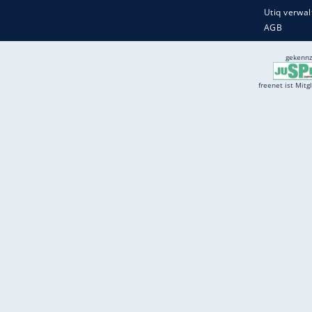
Services
Börse
Jobbörse
Spritpreis aktuell
Wetter
Ferientermine
Partnersuche
Online Angebote
freenet Mobilfunk
freenet Video