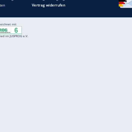
Entertainment
F
Cartoons
Spiele
D
Einbürgerungstest
Videos
f
Führerscheintest
Wissens-Quiz
f
Promi-Quiz
Witze
f
K
freenet
Kundenservice
Gender-Hinweis