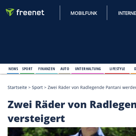
MOBILFUNK
NEWS
SPORT
FINANZEN
AUTO
UNTERHALTUNG
L
Startseite
>
Sport
>
Zwei Räder von Radlegende Pan
Zwei Räder von Rad