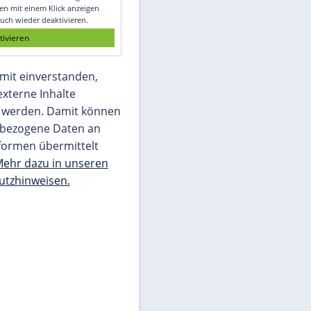
Glomex GmbH
Wir benötigen Ihre Zustimmung, um den
von unserer Redaktion eingebundenen
Inhalt von Glomex GmbH anzuzeigen. Sie
können diesen mit einem Klick anzeigen
lassen und auch wieder deaktivieren.
jetzt aktivieren
Ich bin damit einverstanden,
dass mir externe Inhalte
angezeigt werden. Damit können
personenbezogene Daten an
Drittplattformen übermittelt
werden.
Mehr dazu in unseren
Datenschutzhinweisen.