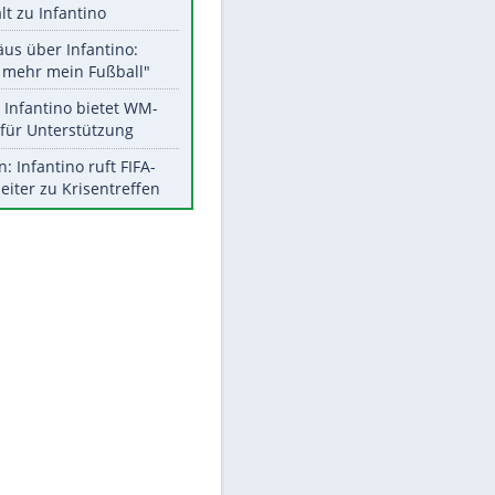
Aktuelle Ergebnisse, Tabellen
und Statistiken
EITE
Meistgelesen
"Infanti-No Go":
Pressestimmen zum Verbleib
des FIFA-Chefs
UEFA hält an FIFA-Boykott fest -
CAF hält zu Infantino
Matthäus über Infantino:
"Nicht mehr mein Fußball"