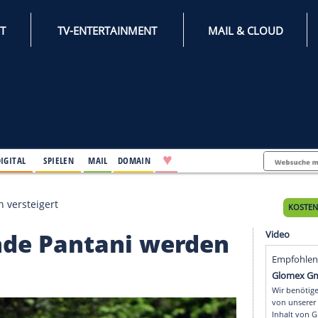
INTERNET
TV-ENTERTAINMENT
♥
IFESTYLE
DIGITAL
SPIELEN
MAIL
DOMAIN
tani werden versteigert
legende Pantani werd