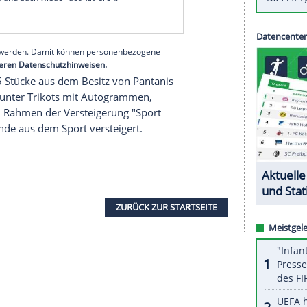
Bianchi-Räder, die eigens für
Pantani
angefertigt
00 Euro.
Juli 2000 die Tour-de-France-Etappe von
 Armstrong
gewonnen. Mit dem zweiten Rad
ielen
in Sydney 2000 teil.
serer Redaktion eingebundenen Inhalt von Glomex GmbH
nzeigen lassen und auch wieder deaktivieren.
halte angezeigt werden. Damit können personenbezogene
r dazu in unseren Datenschutzhinweisen.
 weitere 35 Stücke aus dem Besitz von
Pantanis
eigert, darunter Trikots mit Autogrammen,