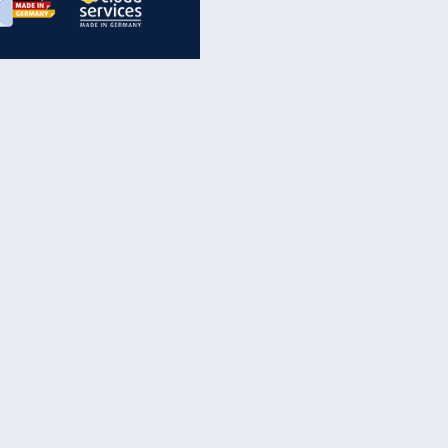
inanzen & Produkte
iscounter-Angebote
Online-Sicherheit
reenet Cloud
Ratenkredit
reenet Mail
Brutto-Netto-Rechner
reenet Webhosting
Rentenrechner
fz-Versicherung
TV-Vergleich