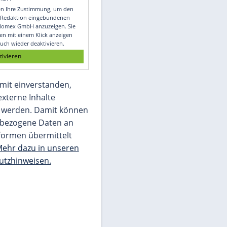
Video
Empfohlener externer Inhalt:
Glomex GmbH
Wir benötigen Ihre Zustimmung, um den
von unserer Redaktion eingebundenen
Inhalt von Glomex GmbH anzuzeigen. Sie
können diesen mit einem Klick anzeigen
lassen und auch wieder deaktivieren.
jetzt aktivieren
Ich bin damit einverstanden,
dass mir externe Inhalte
angezeigt werden. Damit können
personenbezogene Daten an
Drittplattformen übermittelt
werden.
Mehr dazu in unseren