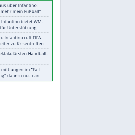
Datencenter
EITE
Aktuelle Ergebnisse, Tabellen
und Statistiken
Meistgelesen
Matthäus über Infantino:
"Nicht mehr mein Fußball"