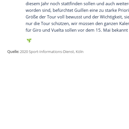
Vuelta-Direktor Javier Guillen hat davor
France alle anderen Radrennen ins Abseits
Madrid
(SID) - Vuelta-Direktor
Javier Guil
der
Tour de France
alle anderen Radsport-
die Tour, aber nicht die Tour gegen alle",
Tour hätte ursprünglich vom 27. Juni bis 1
Coronakrise wurde sie aber in den Spät
zwischen dem 29. August und 20. Septem
Da auch die beiden anderen verschoben
diesem Jahr noch stattfinden sollen und
worden sind, befürchtet
Guillen
eine zu s
Größe der Tour voll bewusst und der Wich
nur die Tour schützen, wir müssen den g
für Giro und
Vuelta
sollen vor dem 15. M