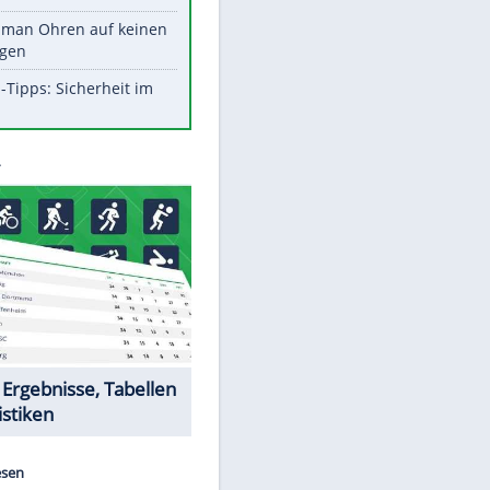
Werk?
Diese Promi-Outfits sorgten für
Aufruhr!
Was bei der Vogelfütterung
wirklich sinnvoll ist
Die schlimmsten Bad Boys der
Sportwelt
Im Zeitraffer: Die Entwicklung
des Lenkrades
So sollte man Ohren auf keinen
Fall reinigen
Experten-Tipps: Sicherheit im
Internet