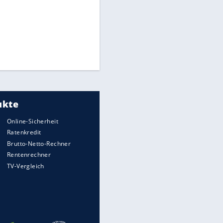
Times: Infantino bietet WM-
Finale für Unterstützung
Medien: Infantino ruft FIFA-
Mitarbeiter zu Krisentreffen
Die spektakulärsten Handball-
Bilder
DFB: Ermittlungen im "Fall
Freigang" dauern noch an