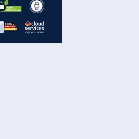
inanzen & Produkte
iscounter-Angebote
Online-Sicherheit
reenet Cloud
Ratenkredit
reenet Mail
Brutto-Netto-Rechner
reenet Webhosting
Rentenrechner
fz-Versicherung
TV-Vergleich