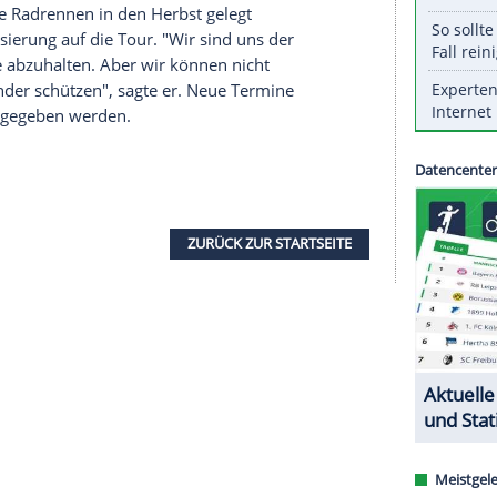
 gewarnt, zugunsten der Austragung der Tour de
 zu stellen.
len
hat davor gewarnt, zugunsten der
Austragung
Veranstaltungen ins Abseits zu stellen. "Alle für
 sagte
Guillen
der spanischen Sportzeitung AS. Die
9. Juli stattfinden sollen. Aufgrund der
sommer verschoben und ist nun für den Zeitraum
ber geplant.
en Landesrundfahrten
Giro d'Italia
und
Vuelta
in
 auch weitere
Radrennen
in den Herbst gelegt
tarke Priorisierung auf die Tour. "Wir sind uns der
tigkeit, sie abzuhalten. Aber wir können nicht
anzen Kalender schützen", sagte er. Neue Termine
ai bekannt gegeben werden.