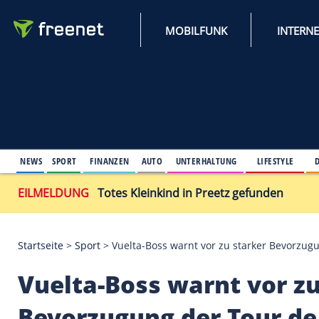
MOBILFUNK
NEWS
SPORT
FINANZEN
AUTO
UNTERHALTUNG
L
EILMELDUNG
Totes Kleinkind in Preetz gefu
Startseite
>
Sport
>
Vuelta-Boss warnt vor zu stark