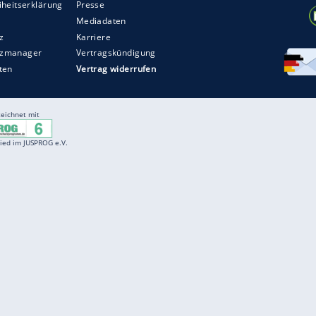
Entertainment
F
Cartoons
Spiele
D
Einbürgerungstest
Videos
f
Führerscheintest
Wissens-Quiz
f
Promi-Quiz
Witze
f
K