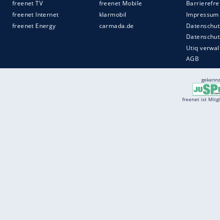
Services
Börse
Jobbörse
Spritpreis aktuell
Wetter
Ferientermine
Partnersuche