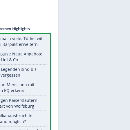
©
SID
Unsere Themen-Highlights
Aus drei mach viele: Türkei will
neuen Militärpakt erweitern
Ab 10. August: Neue Angebote
bei ALDI, Lidl & Co.