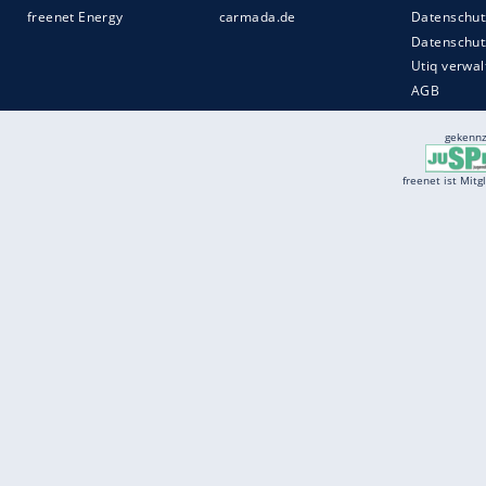
Services
Börse
Jobbörse
Spritpreis aktuell
Wetter
Ferientermine
Partnersuche
Online Angebote