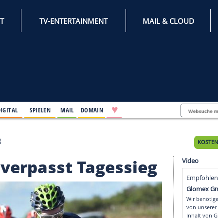
INTERNET
TV-ENTERTAINMENT
♥
IFESTYLE
DIGITAL
SPIELEN
MAIL
DOMAIN
sst Tagessieg
terlin verpasst Tagessi