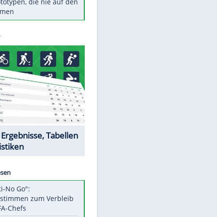
Diese TV-Legenden sind bis
heute unvergessen
Woran man Menschen mit
niedrigem EQ erkennt
Torlos gegen Kaiserslautern:
Stotterstart von Wolfsburg
Ist ein Vulkanausbruch in
Deutschland möglich?
5 VW-Prototypen, die nie auf den
Markt kamen
Datencenter