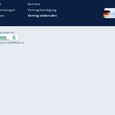
Entertainment
F
Cartoons
Spiele
D
Einbürgerungstest
Videos
f
Führerscheintest
Wissens-Quiz
f
Promi-Quiz
Witze
f
K
freenet