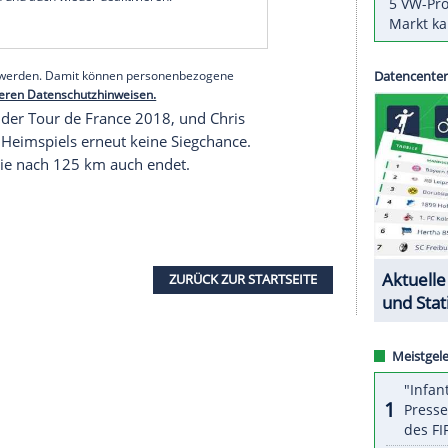
er
Alessandro Tonelli
(Bardiani), der die Führung in
sement auf den fünften Rang, nur zwölf Sekunden
agessieger
Andre Greipel
(+6:26) wurde nur 81.
ng 68 ab.
serer Redaktion eingebundenen Inhalt von Glomex GmbH
nzeigen lassen und auch wieder deaktivieren.
halte angezeigt werden. Damit können personenbezogene
r dazu in unseren Datenschutzhinweisen.
60.), Sieger der Tour de France 2018, und Chris
stück ihres Heimspiels erneut keine Siegchance.