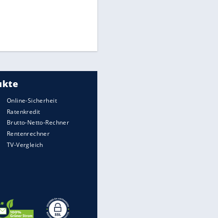
Times: Infantino bietet WM-
Finale für Unterstützung
Medien: Infantino ruft FIFA-
Mitarbeiter zu Krisentreffen
Matthäus über Infantino:
"Nicht mehr mein Fußball"
EITE