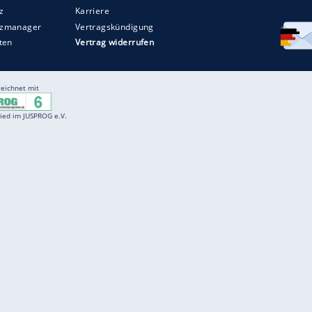
Entertainment
F
Cartoons
Spiele
D
Einbürgerungstest
Videos
f
Führerscheintest
Wissens-Quiz
f
Promi-Quiz
Witze
f
K
freenet