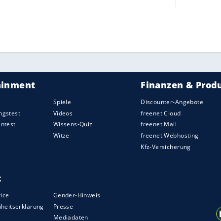
artin
2012 in London mit
Silber
im
Zeitfahren
g hatte
Schachmann
die angepeilte Medaille als
owenien) war nach
Bronze
im
Straßenrennen
nicht
ltmeisterin
Lisa Brennauer
ihren Traum von einer
 Die 33-Jährige fuhr beim Triumph von
Annemiek
chon im
Straßenrennen
auf Rang sechs.
Silber
us der Schweiz.
Bronze
sicherte sich
s den
Niederlanden
.
Lisa Klein
kam auf Rang 13.
ZURÜCK ZUR STARTS