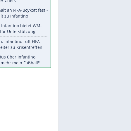
Aktuelle Ergebnisse, Tabellen
und Statistiken
Meistgelesen
"Infanti-No Go":
Pressestimmen zum Verbleib
des FIFA-Chefs
UEFA hält an FIFA-Boykott fest -
CAF hält zu Infantino