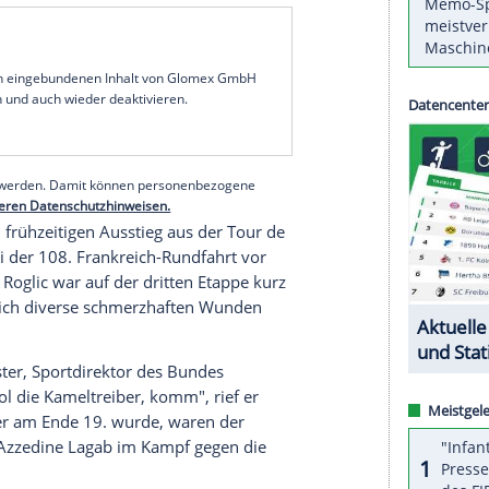
ann
hat zum Abschluss der Straßenrad-
n
in
Tokio
im
Zeitfahren
eine Top-10-Platzierung
en Fahrerfeld erreichte der 27 Jahre alte Berliner
 Kurs am Fuße des Mount
Fuji
den 15. Rang.
n Rennen gewann der zweimalige Vuelta-Sieger
nuten Vorsprung vor
Tom Dumoulin
er
gewonnen hatte.
Bronze
sicherte sich der
Dennis
(
Australien
).
serer Redaktion eingebundenen Inhalt von Glomex GmbH
nzeigen lassen und auch wieder deaktivieren.