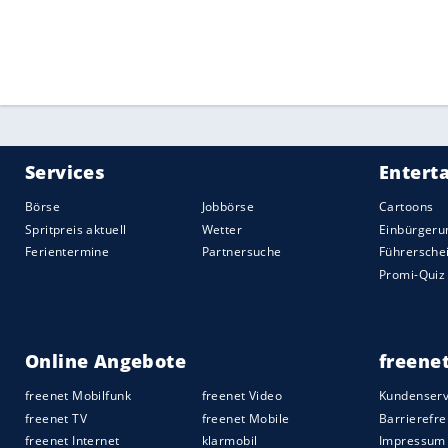
Die letzte deutsche Medaille hatte
Tony M
gewonnen. Im
Straßenrennen
am Samsta
Zehnter verpasst.
Tour-de-France-Sieger
Tadej Pogacar
(Sl
zum Kampf gegen die Uhr angetreten.
Zuvor hatte sich die frühere Zeitfahr-We
Olympia-Medaille nicht erfüllen können.
van Vleuten
aus den
Niederlanden
wie s
gewann die WM-Zweite Marlen Reusser a
Weltmeisterin Anna van der Breggen au
Quelle:
2021 Sport-Informations-Dienst, Köln