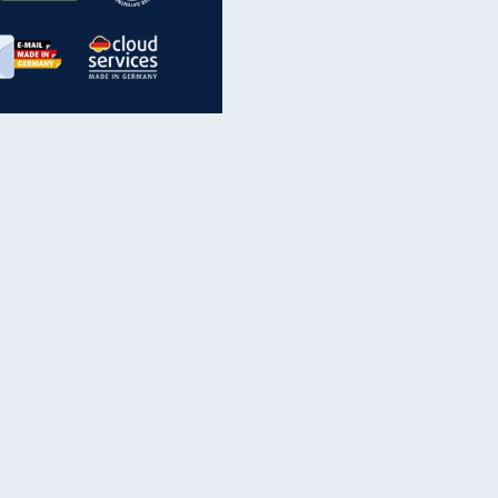
inanzen & Produkte
iscounter-Angebote
Online-Sicherheit
reenet Cloud
Ratenkredit
reenet Mail
Brutto-Netto-Rechner
reenet Webhosting
Rentenrechner
fz-Versicherung
TV-Vergleich