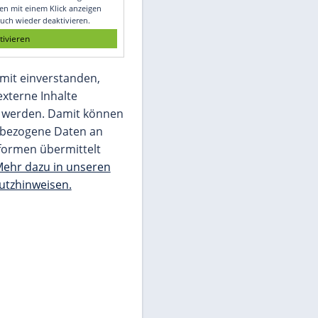
Glomex GmbH
Wir benötigen Ihre Zustimmung, um den
von unserer Redaktion eingebundenen
Inhalt von Glomex GmbH anzuzeigen. Sie
können diesen mit einem Klick anzeigen
lassen und auch wieder deaktivieren.
jetzt aktivieren
Ich bin damit einverstanden,
dass mir externe Inhalte
angezeigt werden. Damit können
personenbezogene Daten an
Drittplattformen übermittelt
werden.
Mehr dazu in unseren
Datenschutzhinweisen.