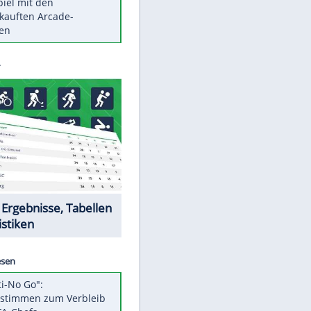
Die größten Mythen über
Medikamente
Berlins Matchwinner Grönning:
"Veränderte Perspektive"
Vorsicht: Diese 17 Dinge hassen
Katzen
Illegales Asphalt-Kartell muss
Mio-Strafe zahlen
Memo-Spiel mit den
meistverkauften Arcade-
Maschinen
Datencenter