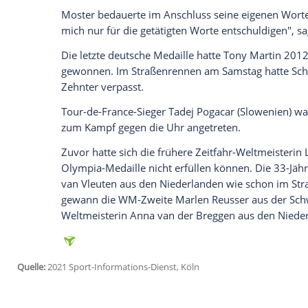
Ich bin damit einverstanden, dass mir externe In
Daten an Drittplattformen übermittelt werden.
Meh
Damit meldete sich
Roglic
drei Wochen na
France
eindrucksvoll zurück. Der 31-Jähr
der neunten Etappe verletzungsbedingt 
vor dem Ziel in Pointivy schwer gestürz
zugezogen.
Für Aufregung sorgte abseits des Kurses
Deutscher Radfahrer
(
BDR
). "Hol die Kam
Nikias Arndt
während des Rennens zu. V
Eritreer Amanuel Ghebreigzabhier und de
Uhr auf die Strecke gegangen.
Moster
bedauerte im Anschluss seine eige
mich nur für die getätigten Worte entsch