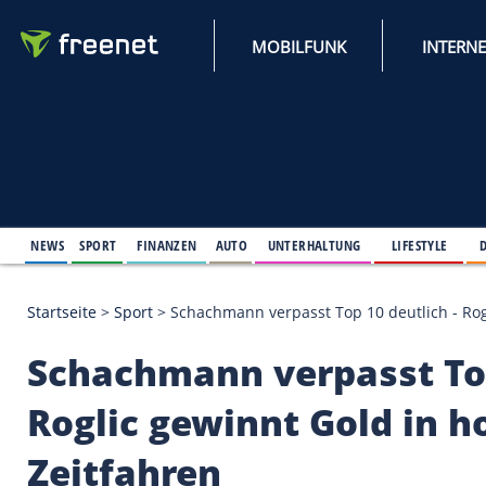
MOBILFUNK
NEWS
SPORT
FINANZEN
AUTO
UNTERHALTUNG
L
Startseite
>
Sport
>
Schachmann verpasst Top 10 deu
Schachmann verpasst