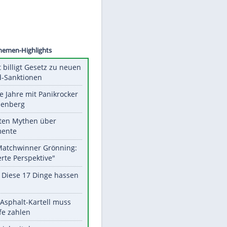
©
SID
Unsere Themen-Highlights
US-Senat billigt Gesetz zu neuen
Russland-Sanktionen
Durch die Jahre mit Panikrocker
Udo Lindenberg