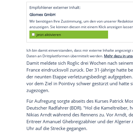
Fuji (SID) -
Radprofi
Maximilian Schachm
Wettkämpfe bei den
Olympischen Spiele
deutlich verpasst. Im hochkarätig besetzt
auf dem 44,2 km langen und hügeligen
Die Goldmedaille in einem hochklassige
Primoz Roglic
aus
Slowenien
mit 1:01 Mi
(
Niederlande
), der schon 2016 in
Rio
Silb
zweimalige Zeitfahr-Weltmeister
Rohan 
Empfohlener externer Inhalt:
Glomex GmbH
Wir benötigen Ihre Zustimmung, um den von un
anzuzeigen. Sie können diesen mit einem Klick a
jetzt aktivieren