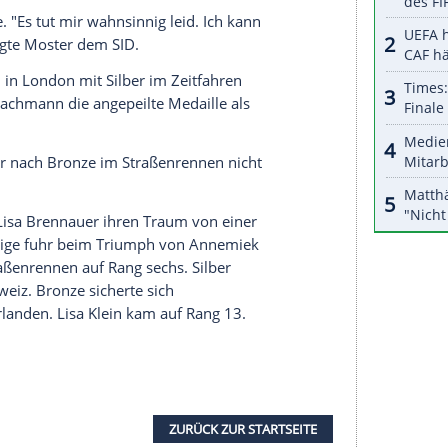
halte angezeigt werden. Damit können personenbezogene
r dazu in unseren Datenschutzhinweisen.
ch seinem frühzeitigen Ausstieg aus der
Tour de
ige hatte bei der 108.
Frankreich-Rundfahrt
vor
aufgegeben.
Roglic
war auf der dritten Etappe kurz
t und hatte sich diverse schmerzhaften Wunden
Patrick Moster
, Sportdirektor des
Bundes
eltreiber, hol die Kameltreiber, komm", rief er
or
Arndt
, der am Ende 19. wurde, waren der
r Algerier
Azzedine Lagab
im Kampf gegen die
nen Worte. "Es tut mir wahnsinnig leid. Ich kann
uldigen", sagte
Moster
dem SID.