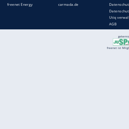
Services
Börse
Jobbörse
Spritpreis aktuell
Wetter
Ferientermine
Partnersuche
Online Angebote