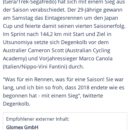
(Gera/Trek-Segafredo) hat sich mit einem
Sieg
aus
der Saison verabschiedet. Der 29-Jährige gewann
am Samstag das
Eintagesrennen
um den
Japan
Cup und feierte damit seinen vierten
Saisonerfolg
.
Im
Sprint
nach 144,2 km mit Start und Ziel in
Utsunomiya
setzte sich
Degenkolb
vor dem
Australier
Cameron Scott
(Australian Cycling
Academy) und
Vorjahressieger
Marco Canola
(Italien/Nippo-Vini Fantini) durch.
"Was für ein Rennen, was für eine Saison! Sie war
lang, und ich bin so froh, dass 2018 endete wie es
begonnen hat - mit einem Sieg", twitterte
Degenkolb
.
Empfohlener externer Inhalt:
Glomex GmbH