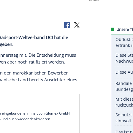
inent: Der
Radsport-Weltverband UCI
hat die
Ruanda
vergeben.
band
am Donnerstag mit. Die Entscheidung muss
ischen Löwen aber noch ratifiziert werden.