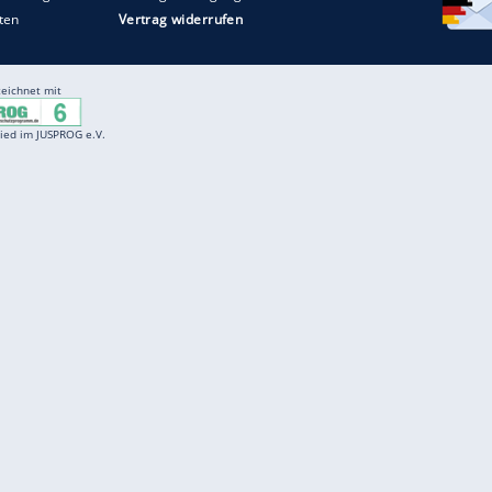
Entertainment
F
Cartoons
Spiele
D
Einbürgerungstest
Videos
f
Führerscheintest
Wissens-Quiz
f
Promi-Quiz
Witze
f
K
freenet
Kundenservice
Gender-Hinweis