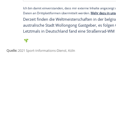
Ruandas
Hauptstadt
Kigali
setzte sich d
Tanger
durch. Mit der Tour of
Ruanda
ist
der wichtigsten Radsport-Events auf dem
Empfohlener externer Inhalt:
Glomex GmbH
Wir benötigen Ihre Zustimmung, um den von un
anzuzeigen. Sie können diesen mit einem Klick a
jetzt aktivieren
Ich bin damit einverstanden, dass mir externe In
Daten an Drittplattformen übermittelt werden.
Meh
Derzeit finden die Weltmeisterschaften i
australische Stadt
Wollongong
Gastgeber
Letztmals in
Deutschland
fand eine Stra