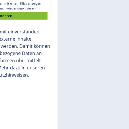
Glomex GmbH
Wir benötigen Ihre Zustimmung, um den
von unserer Redaktion eingebundenen
Inhalt von Glomex GmbH anzuzeigen. Sie
können diesen mit einem Klick anzeigen
lassen und auch wieder deaktivieren.
jetzt aktivieren
Ich bin damit einverstanden,
dass mir externe Inhalte
angezeigt werden. Damit können
personenbezogene Daten an
Drittplattformen übermittelt
werden.
Mehr dazu in unseren
Datenschutzhinweisen.