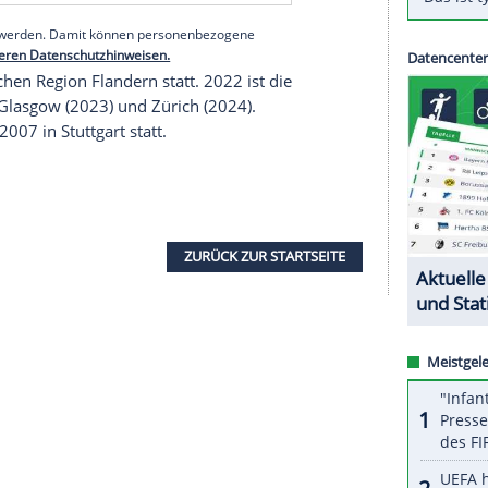
emnach gegen den marokkanischen
Bewerber
 das ostafrikanische Land bereits
Ausrichter
eines
 Kontinent.
serer Redaktion eingebundenen Inhalt von Glomex GmbH
nzeigen lassen und auch wieder deaktivieren.
halte angezeigt werden. Damit können personenbezogene
r dazu in unseren Datenschutzhinweisen.
n der belgischen Region
Flandern
statt. 2022 ist die
, es folgen
Glasgow
(2023) und
Zürich
(2024).
ßenrad-WM 2007 in
Stuttgart
statt.