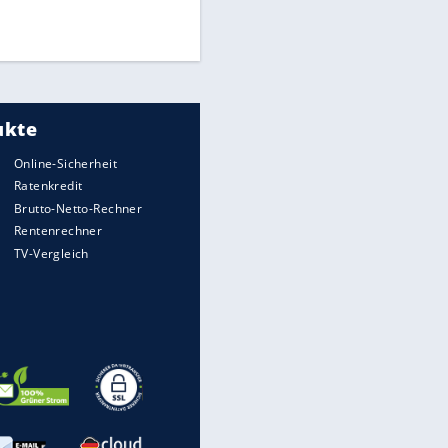
Times: Infantino bietet WM-
Finale für Unterstützung
Medien: Infantino ruft FIFA-
Mitarbeiter zu Krisentreffen