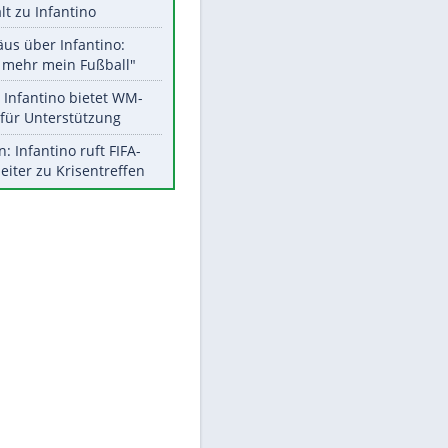
EITE
Aktuelle Ergebnisse, Tabellen
und Statistiken
Meistgelesen
"Infanti-No Go":
Pressestimmen zum Verbleib
des FIFA-Chefs
UEFA hält an FIFA-Boykott fest -
CAF hält zu Infantino
Matthäus über Infantino:
"Nicht mehr mein Fußball"