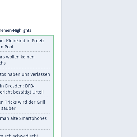
©
SID
Unsere Themen-Highlights
Obduktion: Kleinkind in Preetz
ertrank im Pool
Diese Stars wollen keinen
Nachwuchs