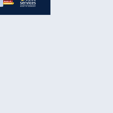
inanzen & Produkte
iscounter-Angebote
Online-Sicherheit
reenet Cloud
Ratenkredit
reenet Mail
Brutto-Netto-Rechner
reenet Webhosting
Rentenrechner
fz-Versicherung
TV-Vergleich