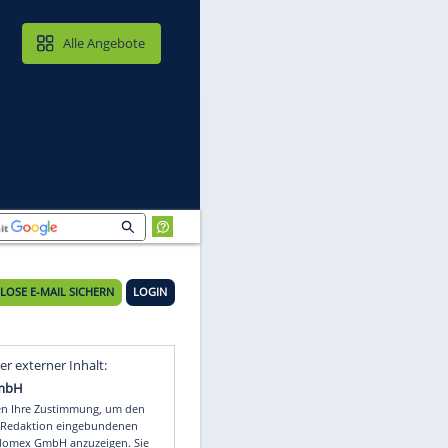
MAIL & CLOUD
Alle Angebote
KOSTENLOSE E-MAIL SICHERN
LOGIN
a
Video
Empfohlener externer Inhalt: