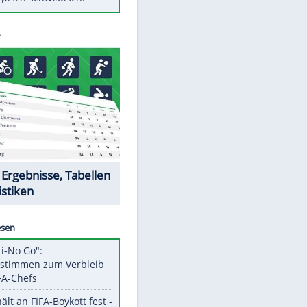
Diese Autos haben uns verlassen
Randale in Dresden: DFB-
Bundesgericht bestätigt Urteil
Mit diesen Tricks wird der Grill
ruckzuck sauber
So nutzt man alte Smartphones
sinnvoll
Das ist typisch schwedisch!
Datencenter