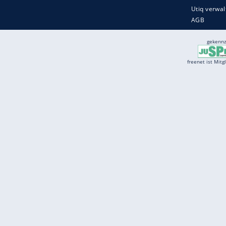
Services
Börse
Jobbörse
Spritpreis aktuell
Wetter
Ferientermine
Partnersuche
Online Angebote
freenet Mobilfunk
freenet Video