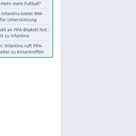
Aktuelle Ergebnisse, Tabellen
und Statistiken
Meistgelesen
"Infanti-No Go":
Pressestimmen zum Verbleib
des FIFA-Chefs
Matthäus über Infantino:
"Nicht mehr mein Fußball"
Times: Infantino bietet WM-
Finale für Unterstützung