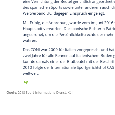
jetzt aktivieren
Ich bin damit einverstanden, dass mir externe In
Daten an Drittplattformen übermittelt werden.
Meh
Fuentes
hat eine Vielzahl von Top-Athle
Ullrich
, mit leistungssteigernden Substa
"Operacion Puerto" festgenommen und 2
Gesundheit" zu einem Jahr Haft und zu ei
verurteilt.
Fuentes
hatte angedeutet, dass
erstrecke. Er sprach davon, auch Fußballe
behandelt zu haben.
Um die
Blutbeutel
war eine juristische 
eine Vernichtung der Beutel gerichtlich 
des spanischen Sports sowie unter ande
Weltverband UCI dagegen Einspruch eing