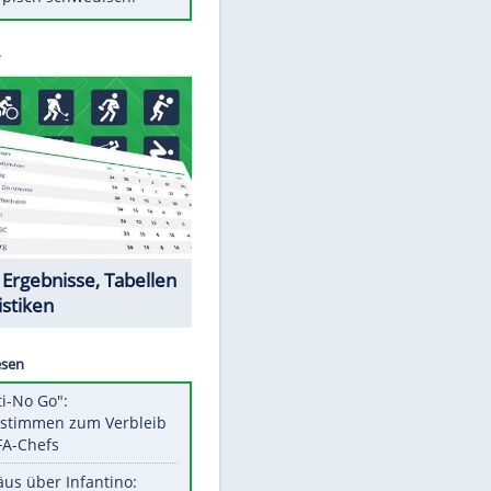
Diese Autos haben uns verlassen
St. Pauli verpflichtet isländischen
Nationalspieler Thordarson
Mit diesen Tricks wird der Grill
ruckzuck sauber
So nutzt man alte Smartphones
sinnvoll
Das ist typisch schwedisch!
Datencenter