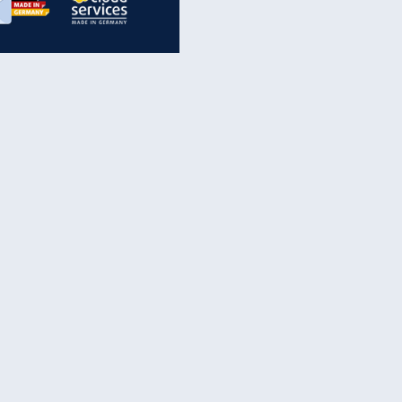
inanzen & Produkte
iscounter-Angebote
Online-Sicherheit
reenet Cloud
Ratenkredit
reenet Mail
Brutto-Netto-Rechner
reenet Webhosting
Rentenrechner
fz-Versicherung
TV-Vergleich