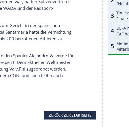
halte angezeigt werden. Damit können personenbezogene
r dazu in unseren Datenschutzhinweisen.
ten, darunter auch den ehemaligen Toursieger
Jan
nzen versorgt. Er wurde damals im Zuge der
013 wegen "Gefährdung der öffentlichen
nem vierjährigen Berufsverbot als Sportarzt
 sich die Affäre weit über den Radsport hinaus
r, Tennisspieler, Leichtathleten und Boxer
Auseinandersetzung entstanden. Nachdem zunächst
angeordnet worden war, hatten Spitzenvertreter
rem auch die
WADA
und der Radsport-
elegt.