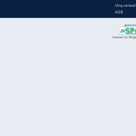
Services
Börse
Jobbörse
Spritpreis aktuell
Wetter
Ferientermine
Partnersuche
Online Angebote
freenet Mobilfunk
freenet Video