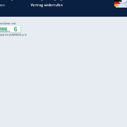
Entertainment
F
Cartoons
Spiele
D
Einbürgerungstest
Videos
f
Führerscheintest
Wissens-Quiz
f
Promi-Quiz
Witze
f
K
freenet
Kundenservice
Gender-Hinweis