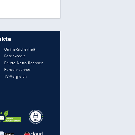
UEFA hält an FIFA-Boykott fest -
CAF hält zu Infantino
Medien: Infantino ruft FIFA-
Mitarbeiter zu Krisentreffen
EITE