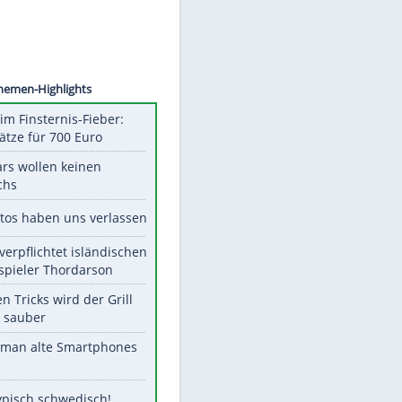
©
SID
Unsere Themen-Highlights
Spanien im Finsternis-Fieber:
Balkonplätze für 700 Euro
Diese Stars wollen keinen
Nachwuchs