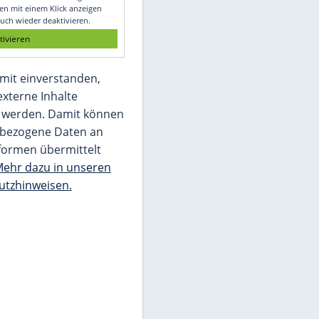
Glomex GmbH
Wir benötigen Ihre Zustimmung, um den
von unserer Redaktion eingebundenen
Inhalt von Glomex GmbH anzuzeigen. Sie
können diesen mit einem Klick anzeigen
lassen und auch wieder deaktivieren.
jetzt aktivieren
Ich bin damit einverstanden,
dass mir externe Inhalte
angezeigt werden. Damit können
personenbezogene Daten an
Drittplattformen übermittelt
werden.
Mehr dazu in unseren
Datenschutzhinweisen.