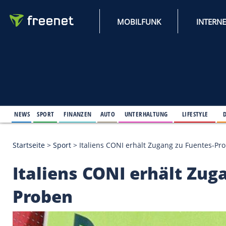
MOBILFUNK
NEWS
SPORT
FINANZEN
AUTO
UNTERHALTUNG
L
Startseite
>
Sport
>
Italiens CONI erhält Zugang zu
Italiens CONI erhält