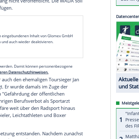
elangen
Hängepartie
um die 2006 beim
es
sichergestellten 211
Blutbeutel
: Nach einem
t
Italiens
Olympia-Komitee
CONI
testbare Proben
ungen durchführen zu können. Hierbei sollen die
rtlern zugeordnet werden können. Dies berichtet
te die Blutproben in eigenen Untersuchungen in
henden Spitzenathleten zugeordnet. Darüber hatte
raldirektor
David Howman
berichtet. Aus
edoch bislang nicht veröffentlicht. Die
WADA
soll
 Frauen verfügen.
serer Redaktion eingebundenen Inhalt von Glomex GmbH
nzeigen lassen und auch wieder deaktivieren.