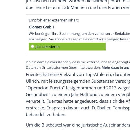
Barcelona
(SID) -
Durchbruch
in der jahr
spanischen Dopingarzt
Eufemiano Fuent
Beschluss eines Madrider Gerichts erhäl
von allen Beuteln, um weitere Untersuch
Beutel endgültig den entsprechenden Spo
die spanische Sporttageszeitung AS.
Die
Welt-Anti-Doping-Agentur
WADA
hat
Lausanne
bereits teilweise den entsprec
im Februar 2017 der frühere WADA-Gene
juristischen Gründen wurden die Namen j
über eine Liste mit 26 Männern und drei
Empfohlener externer Inhalt:
Glomex GmbH
Wir benötigen Ihre Zustimmung, um den von un
anzuzeigen. Sie können diesen mit einem Klick a