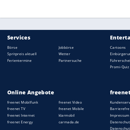
Mit Erfolg, die Anordnung wurde vom im
Hauptstadt verworfen. Die spanische Rich
angeordnet, um die Persönlichkeitsrecht
wahren.
Das
CONI
war 2009 für
Italien
vorgepresc
zwei Jahre für alle Rennen auf italienis
konnte damals einer der
Blutbeutel
mit d
2010 folgte der Internationale Sportger
weltweit.
Quelle:
2018 Sport-Informations-Dienst, Köln