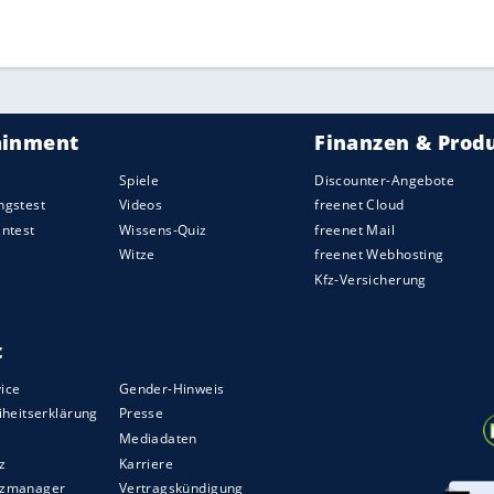
 Juni 2016 vom Gericht in der spanischen
terin Patricia Santamaria hatte die Vernichtung
e der mehr als 200 betroffenen Athleten zu
ht und hatte den Spanier Alejandro Valverde für
chem Boden gesperrt. Dem aktuellen Weltmeister
er Beschriftung Valv.Piti zugeordnet werden.
ichtshof CAS dem
CONI
und sperrte ihn auch
ZURÜCK ZUR STARTS