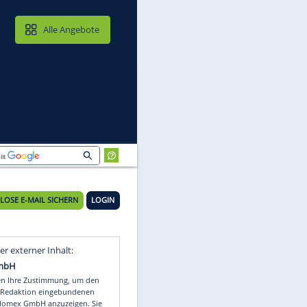
MAIL & CLOUD
Alle Angebote
KOSTENLOSE E-MAIL SICHERN
LOGIN
Video
Empfohlener externer Inhalt: