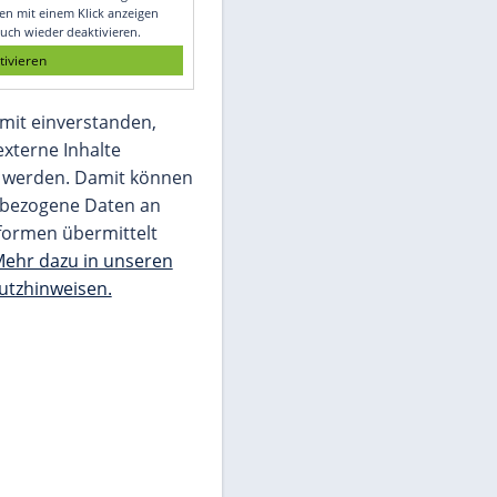
Glomex GmbH
Wir benötigen Ihre Zustimmung, um den
von unserer Redaktion eingebundenen
Inhalt von Glomex GmbH anzuzeigen. Sie
können diesen mit einem Klick anzeigen
lassen und auch wieder deaktivieren.
jetzt aktivieren
Ich bin damit einverstanden,
dass mir externe Inhalte
angezeigt werden. Damit können
personenbezogene Daten an
Drittplattformen übermittelt
werden.
Mehr dazu in unseren
Datenschutzhinweisen.