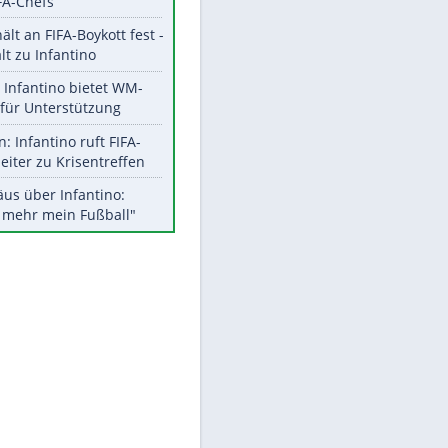
Aktuelle Ergebnisse, Tabellen
und Statistiken
Meistgelesen
"Infanti-No Go":
EITE
Pressestimmen zum Verbleib
des FIFA-Chefs
UEFA hält an FIFA-Boykott fest -
CAF hält zu Infantino