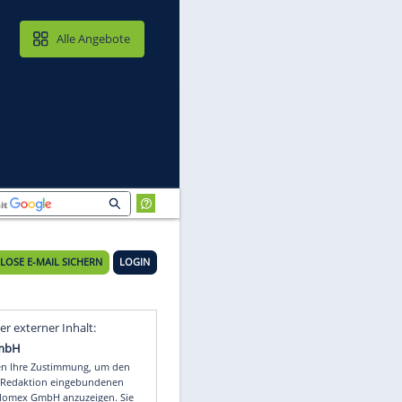
MAIL & CLOUD
Alle Angebote
KOSTENLOSE E-MAIL SICHERN
LOGIN
Video
Empfohlener externer Inhalt: