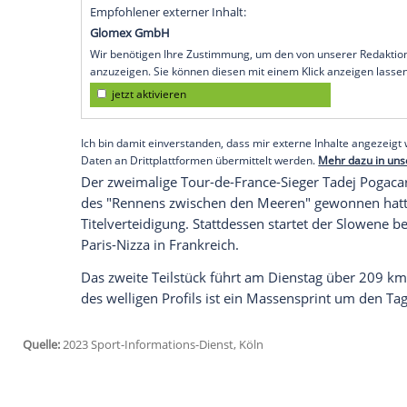
einwöchigen italienischen Etappenrennens
eingefahren. Der 26-Jährige vom deutsc
km langen Einzelzeitfahren in Lido Cam
Platz. Der erste Tagessieg ging in 12:28 
Filippo Ganna (Ineos Grenadiers) aus Ital
Der US-Amerikaner Magnus Sheffield (In
Primoz Roglic, der nach seiner Schulter
den 13. Rang (+0:49).
Empfohlener externer Inhalt:
Glomex GmbH
Wir benötigen Ihre Zustimmung, um den von un
anzuzeigen. Sie können diesen mit einem Klick a
jetzt aktivieren