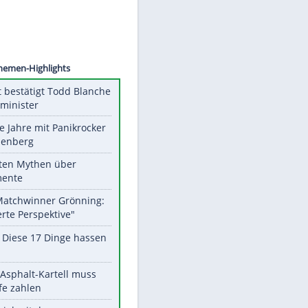
©
SID
Unsere Themen-Highlights
US-Senat bestätigt Todd Blanche
als Justizminister
Durch die Jahre mit Panikrocker
Udo Lindenberg