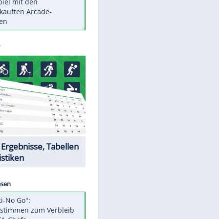
Die größten Mythen über
Medikamente
Berlins Matchwinner Grönning:
"Veränderte Perspektive"
Vorsicht: Diese 17 Dinge hassen
Katzen
Illegales Asphalt-Kartell muss
Mio-Strafe zahlen
Memo-Spiel mit den
meistverkauften Arcade-
Maschinen
Datencenter