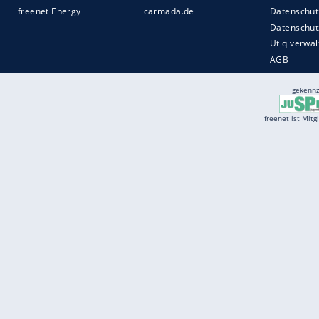
Services
Börse
Jobbörse
Spritpreis aktuell
Wetter
Ferientermine
Partnersuche
Online Angebote