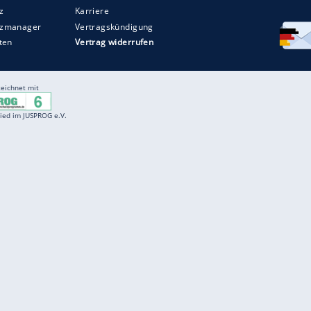
Entertainment
F
Cartoons
Spiele
D
Einbürgerungstest
Videos
f
Führerscheintest
Wissens-Quiz
f
Promi-Quiz
Witze
f
K
freenet