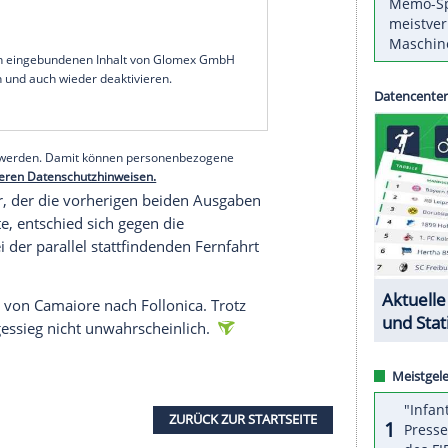
 Tirreno-Adriatico ein starkes Ergebnis
hen Team Bora-hansgrohe belegte beim nur 11,5
aiore mit 28 Sekunden Rückstand den zweiten
Minuten an den favorisierten Zeitfahr-Weltmeister
ien.
eos Grenadiers/+0:31 Minuten) wurde Dritter.
-OP sein Comeback gab, schaffte es außerdem auf
serer Redaktion eingebundenen Inhalt von Glomex GmbH
nzeigen lassen und auch wieder deaktivieren.