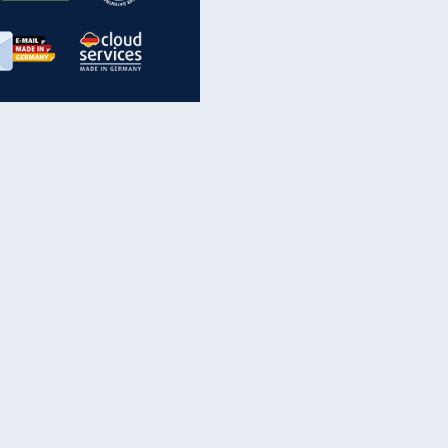
inanzen & Produkte
iscounter-Angebote
Online-Sicherheit
reenet Cloud
Ratenkredit
reenet Mail
Brutto-Netto-Rechner
reenet Webhosting
Rentenrechner
fz-Versicherung
TV-Vergleich