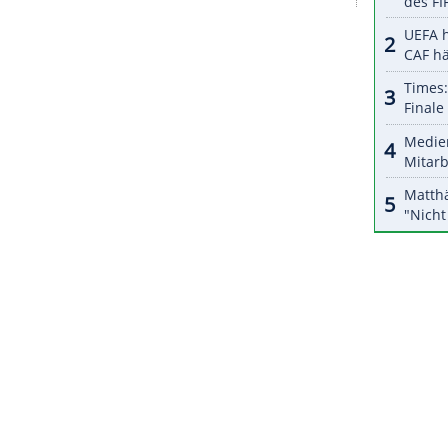
halte angezeigt werden. Damit können personenbezogene
r dazu in unseren Datenschutzhinweisen.
dej Pogacar, der die vorherigen beiden Ausgaben
nnen hatte, entschied sich gegen die
 Slowene bei der parallel stattfindenden Fernfahrt
über 209 km von Camaiore nach Follonica. Trotz
t um den Tagessieg nicht unwahrscheinlich.
ZURÜCK ZUR STARTS