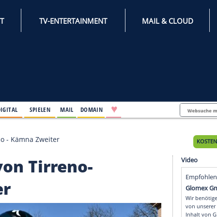
INTERNET
TV-ENTERTAINMENT
♥
IFESTYLE
DIGITAL
SPIELEN
MAIL
DOMAIN
eno-Adriatico - Kämna Zweiter
kt von Tirreno-