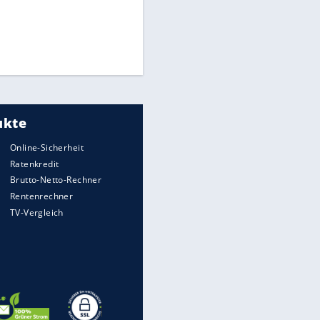
Times: Infantino bietet WM-
Finale für Unterstützung
Medien: Infantino ruft FIFA-
Mitarbeiter zu Krisentreffen
Matthäus über Infantino:
"Nicht mehr mein Fußball"