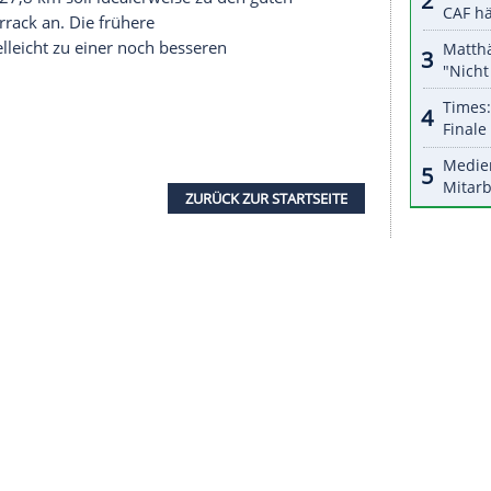
hrige über die Bahnrad-Olympiasiegerin, die ihr
 nicht, ob meine Radsportkarriere weitergeht, es
ack
fährt im deutschen Team Canyon-SRAM mit
der Bahnsprinter
Max Dörnbach
, am 26. Juni in
ar.
 der Canyon-Mannschaft auch wegen ihrer eigener
st schon unglaublich", sagte die Grand Dame im
nischen Team Trek fahren wird. In Tirol nimmt
in im Jahr 1998 zum 21. Mal in Folge an
g reichte es für Silber im Straßenrennen: "Es gab
bruck
über 27,8 km soll idealerweise zu den guten
t" peilt
Worrack
an. Die frühere
ach) ist vielleicht zu einer noch besseren