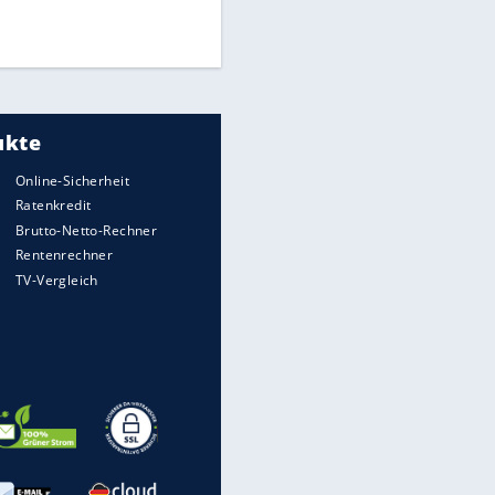
Times: Infantino bietet WM-
Finale für Unterstützung
Medien: Infantino ruft FIFA-
Mitarbeiter zu Krisentreffen
EITE