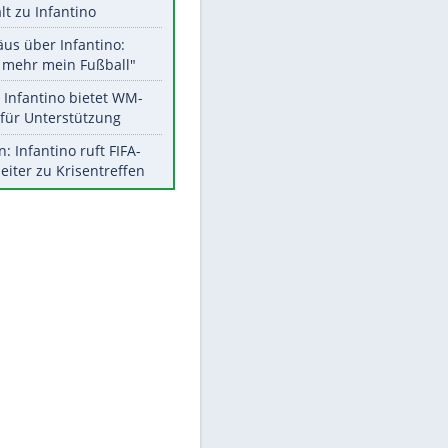
Aktuelle Ergebnisse, Tabellen
und Statistiken
Meistgelesen
"Infanti-No Go":
Pressestimmen zum Verbleib
des FIFA-Chefs
UEFA hält an FIFA-Boykott fest -
CAF hält zu Infantino
Matthäus über Infantino:
"Nicht mehr mein Fußball"