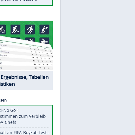
Diese Autos haben uns verlassen
Klose vor Saisonstart: "Ab
Sonntag ist Druck da"
Mit diesen Tricks wird der Grill
ruckzuck sauber
So nutzt man alte Smartphones
sinnvoll
Das ist typisch schwedisch!
Datencenter