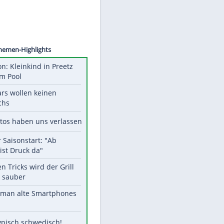
©
SID
Unsere Themen-Highlights
Obduktion: Kleinkind in Preetz
ertrank im Pool
Diese Stars wollen keinen
Nachwuchs