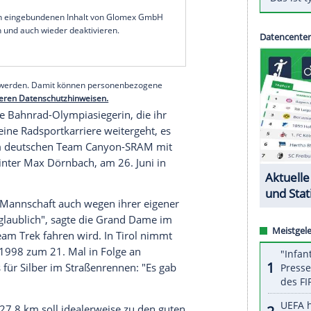
l
nach dem schlimmen
Trainingsunfall
, aber "auch
ählte
Worrack
in
Innsbruck
nach ihrem fünften
 in
Italien
schwer gestürzt. Innere Blutungen, die
notwendig, eine Niere musste entfernt werden.
auf dem Rad, aber es hätte auch anders ausgehen
serer Redaktion eingebundenen Inhalt von Glomex GmbH
nzeigen lassen und auch wieder deaktivieren.
halte angezeigt werden. Damit können personenbezogene
r dazu in unseren Datenschutzhinweisen.