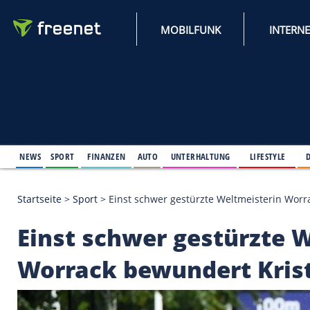
MOBILFUNK
NEWS
SPORT
FINANZEN
AUTO
UNTERHALTUNG
L
Startseite
>
Sport
>
Einst schwer gestürzte Weltmei
Einst schwer gestür