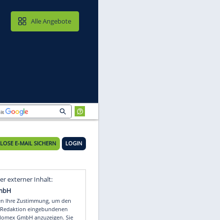
MAIL & CLOUD
Alle Angebote
KOSTENLOSE E-MAIL SICHERN
LOGIN
Video
Empfohlener externer Inhalt: