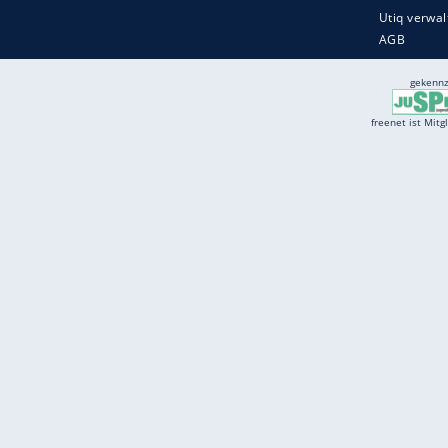
Services
Börse
Jobbörse
Spritpreis aktuell
Wetter
Ferientermine
Partnersuche
Online Angebote
freenet Mobilfunk
freenet Video