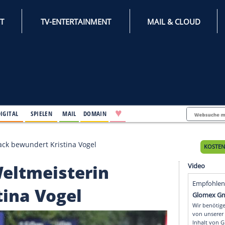
INTERNET
TV-ENTERTAINMENT
♥
IFESTYLE
DIGITAL
SPIELEN
MAIL
DOMAIN
sterin Worrack bewundert Kristina Vogel
zte Weltmeisterin