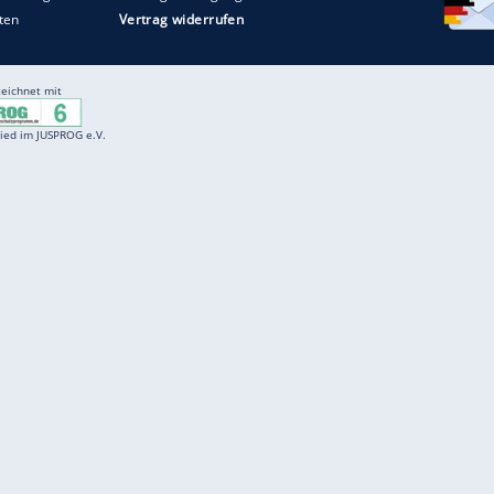
Entertainment
F
Cartoons
Spiele
D
Einbürgerungstest
Videos
f
Führerscheintest
Wissens-Quiz
f
Promi-Quiz
Witze
f
K
freenet
Kundenservice
Gender-Hinweis