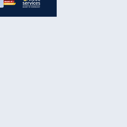
inanzen & Produkte
iscounter-Angebote
Online-Sicherheit
reenet Cloud
Ratenkredit
reenet Mail
Brutto-Netto-Rechner
reenet Webhosting
Rentenrechner
fz-Versicherung
TV-Vergleich