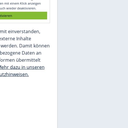
Glomex GmbH
Wir benötigen Ihre Zustimmung, um den
von unserer Redaktion eingebundenen
Inhalt von Glomex GmbH anzuzeigen. Sie
können diesen mit einem Klick anzeigen
lassen und auch wieder deaktivieren.
jetzt aktivieren
Ich bin damit einverstanden,
dass mir externe Inhalte
angezeigt werden. Damit können
personenbezogene Daten an
Drittplattformen übermittelt
werden.
Mehr dazu in unseren
Datenschutzhinweisen.