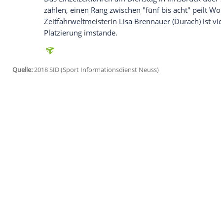
"Ich bewundere
Kristina
", sagt die 36-Jä
Schicksal so tapfer meistert: "Ich wusste
ging nicht um das normale Leben."
Worr
Lisa Klein
(Saarbrücken), deren Freund, 
Cottbus
Augenzeuge von Vogels Unfall w
Für
Worrack
ist der fünfte WM-Titel mit
Vorgeschichte so wertvoll gewesen. "Es i
deutschen Radsport, die 2019 im amerika
Worrack
nach ihrem WM-Debüt als Junior
Weltmeisterschaften teil, 2006 in Salzbur
gute und schlechte Momente."
Das Einzelzeitfahren am Dienstag in
Inns
zählen, einen Rang zwischen "fünf bis ach
Zeitfahrweltmeisterin Lisa Brennauer (Dur
Platzierung imstande.