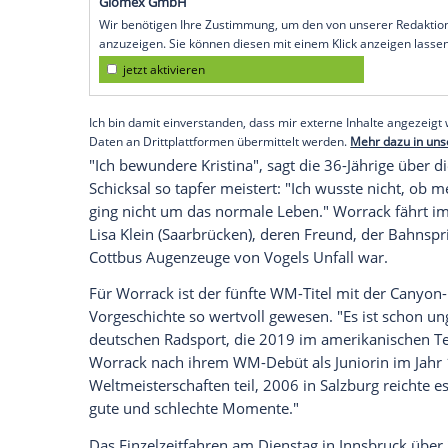
nun querschnittsgelähmten
Kristina Voge
ich wusste nicht, wie es weitergeht", erz
WM-Gold im
Mannschaftszeitfahren
.
Im März 2016 war sie bei einem Rennen
Lage war bedrohlich, eine Notoperation 
Wochen später saß
Worrack
zwar wieder 
können.
Empfohlener externer Inhalt:
Glomex GmbH
Wir benötigen Ihre Zustimmung, um den von un
anzuzeigen. Sie können diesen mit einem Klick a
jetzt aktivieren
Ich bin damit einverstanden, dass mir externe In
Daten an Drittplattformen übermittelt werden.
Meh