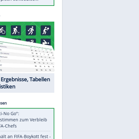
Diese Autos haben uns verlassen
Auftakt-Misere gestoppt: Berlin
gewinnt in Bochum
Mit diesen Tricks wird der Grill
ruckzuck sauber
So nutzt man alte Smartphones
sinnvoll
Das ist typisch schwedisch!
Datencenter