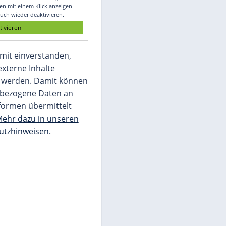
Glomex GmbH
Wir benötigen Ihre Zustimmung, um den
von unserer Redaktion eingebundenen
Inhalt von Glomex GmbH anzuzeigen. Sie
können diesen mit einem Klick anzeigen
lassen und auch wieder deaktivieren.
jetzt aktivieren
Ich bin damit einverstanden,
dass mir externe Inhalte
angezeigt werden. Damit können
personenbezogene Daten an
Drittplattformen übermittelt
werden.
Mehr dazu in unseren
Datenschutzhinweisen.