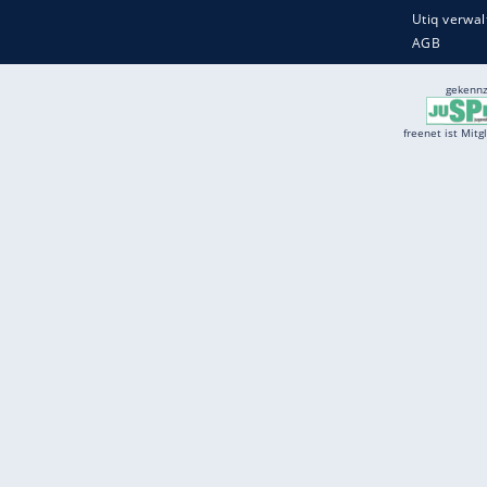
Services
Börse
Jobbörse
Spritpreis aktuell
Wetter
Ferientermine
Partnersuche
Online Angebote
freenet Mobilfunk
freenet Video