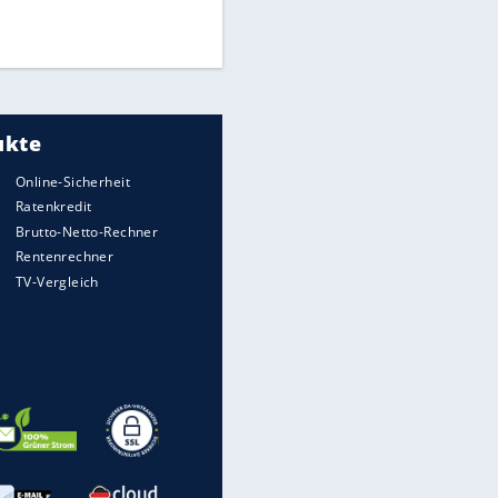
Times: Infantino bietet WM-
Finale für Unterstützung
Medien: Infantino ruft FIFA-
Mitarbeiter zu Krisentreffen