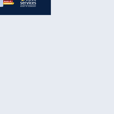
inanzen & Produkte
iscounter-Angebote
Online-Sicherheit
reenet Cloud
Ratenkredit
reenet Mail
Brutto-Netto-Rechner
reenet Webhosting
Rentenrechner
fz-Versicherung
TV-Vergleich