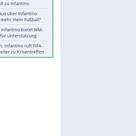
Aktuelle Ergebnisse, Tabellen
und Statistiken
Meistgelesen
"Infanti-No Go":
Pressestimmen zum Verbleib
des FIFA-Chefs
UEFA hält an FIFA-Boykott fest -
EITE
CAF hält zu Infantino
Matthäus über Infantino:
"Nicht mehr mein Fußball"