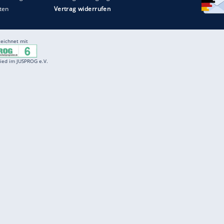
Entertainment
F
Cartoons
Spiele
D
Einbürgerungstest
Videos
f
Führerscheintest
Wissens-Quiz
f
Promi-Quiz
Witze
f
K
freenet
Kundenservice
Gender-Hinweis