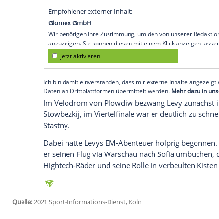
Köln
(SID) - Der einzige deutsche EM-Star
und
Olympiadritten
Denis Dmitrijew
am F
Halbfinale hatte der Cottbuser den lita
2:0 ausgeschaltet.
Der
Bund Deutscher Radfahrer
(
BDR
) ha
Bedenken zurückgezogen.
Levy
(33), dre
nicht ein und fährt in Absprache mit dem
Rechnung. "Er fühle sich "wie der Tiger im
dem SID gesagt.
Empfohlener externer Inhalt:
Glomex GmbH
Wir benötigen Ihre Zustimmung, um den von un
anzuzeigen. Sie können diesen mit einem Klick a
jetzt aktivieren