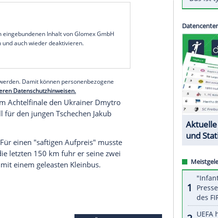
ter besiegte den früheren russischen Weltmeister
reitag in den Rennen um Gold mit 2:0. Im
uischen Landesmeister
Vasilijus Lendel
ebenfalls mit
tte sein komplettes EM-Team wegen Corona-
imaliger Olympia-Medaillengewinner, sah dies
 Verband im Risikogebiet auf eigene
 Käfig, der an den Ketten reißt", hatte er vorab
serer Redaktion eingebundenen Inhalt von Glomex GmbH
nzeigen lassen und auch wieder deaktivieren.