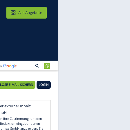
MAIL & CLOUD
Alle Angebote
KOSTENLOSE E-MAIL SICHERN
LOGIN
Video
Empfohlener externer Inhalt: