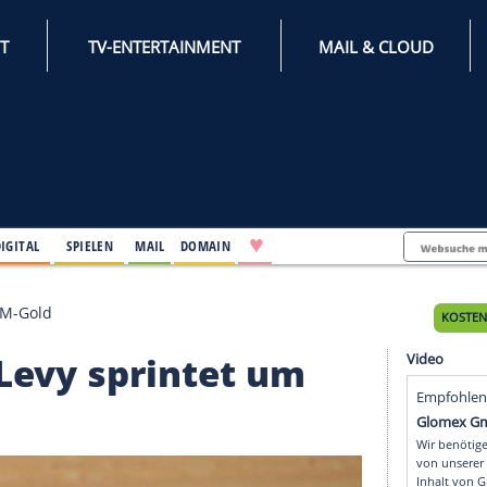
INTERNET
TV-ENTERTAINMENT
♥
IFESTYLE
DIGITAL
SPIELEN
MAIL
DOMAIN
printet um EM-Gold
fer Levy sprintet um