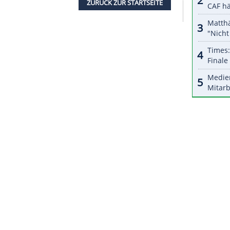
halte angezeigt werden. Damit können personenbezogene
r dazu in unseren Datenschutzhinweisen.
y
zunächst im Achtelfinale den Ukrainer Dmytro
ich zu schnell für den jungen Tschechen Jakub
begonnen. Für einen "saftigen Aufpreis" musste
mbuchen, die letzten 150 km fuhr er seine zwei
lten Kisten mit einem geleasten Kleinbus.
ZURÜCK ZUR STARTS