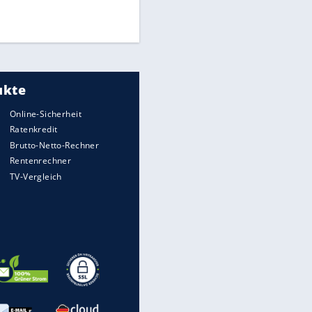
EITE
Times: Infantino bietet WM-
Finale für Unterstützung
Medien: Infantino ruft FIFA-
Mitarbeiter zu Krisentreffen