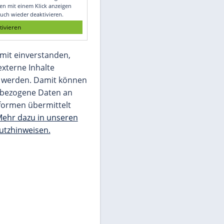
Glomex GmbH
Wir benötigen Ihre Zustimmung, um den
von unserer Redaktion eingebundenen
Inhalt von Glomex GmbH anzuzeigen. Sie
können diesen mit einem Klick anzeigen
lassen und auch wieder deaktivieren.
jetzt aktivieren
Ich bin damit einverstanden,
dass mir externe Inhalte
angezeigt werden. Damit können
personenbezogene Daten an
Drittplattformen übermittelt
werden.
Mehr dazu in unseren
Datenschutzhinweisen.