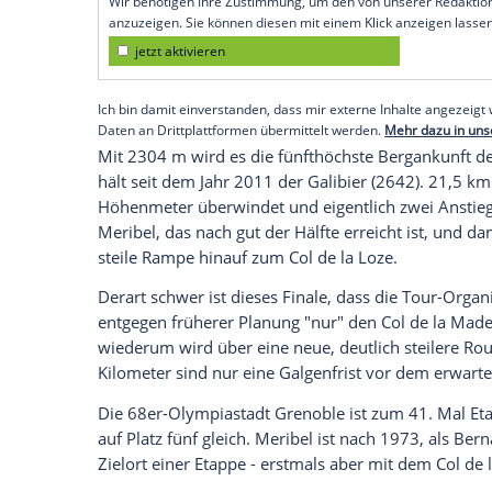
(170 km/Gebirge)
"Ich kann ihnen versichern, es wird hölli
diese 17.
Etappe
, die das Härteste ist, w
bieten hat. Zwar warten nur zwei Berge 
Madelaine, der zum Tour-Inventar gehör
Premiere am
Col
de la Loze, dessen bloß
Empfohlener externer Inhalt:
Glomex GmbH
Wir benötigen Ihre Zustimmung, um den von un
anzuzeigen. Sie können diesen mit einem Klick a
jetzt aktivieren
Ich bin damit einverstanden, dass mir externe In
Daten an Drittplattformen übermittelt werden.
Meh
Mit 2304 m wird es die fünfthöchste Berg