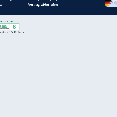
Entertainment
F
Cartoons
Spiele
D
Einbürgerungstest
Videos
f
Führerscheintest
Wissens-Quiz
f
Promi-Quiz
Witze
f
K
freenet
Kundenservice
Gender-Hinweis