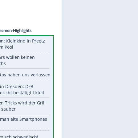
©
SID
Unsere Themen-Highlights
Obduktion: Kleinkind in Preetz
ertrank im Pool
Diese Stars wollen keinen
Nachwuchs