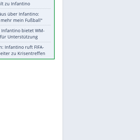
Aktuelle Ergebnisse, Tabellen
und Statistiken
Meistgelesen
"Infanti-No Go":
Pressestimmen zum Verbleib
des FIFA-Chefs
UEFA hält an FIFA-Boykott fest -
CAF hält zu Infantino
Matthäus über Infantino:
"Nicht mehr mein Fußball"