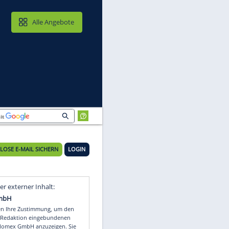
MAIL & CLOUD
Alle Angebote
KOSTENLOSE E-MAIL SICHERN
LOGIN
Video
Empfohlener externer Inhalt: