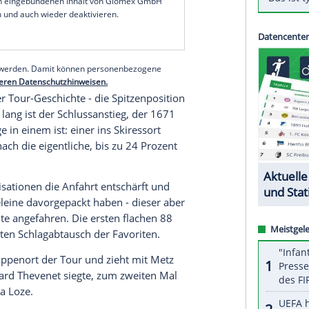
sch", sagt Tour-Chef
Christian Prudhomme
über
as die
Frankreich-Rundfahrt
in diesem Jahr zu
- aber was für Berge! Der 2000 m hohe
Col
de la
t, ist dabei nur das Aufwärmprogramm für die
e Ziffern schon schwer beeindrucken.
serer Redaktion eingebundenen Inhalt von Glomex GmbH
nzeigen lassen und auch wieder deaktivieren.
halte angezeigt werden. Damit können personenbezogene
r dazu in unseren Datenschutzhinweisen.
ankunft der Tour-Geschichte - die Spitzenposition