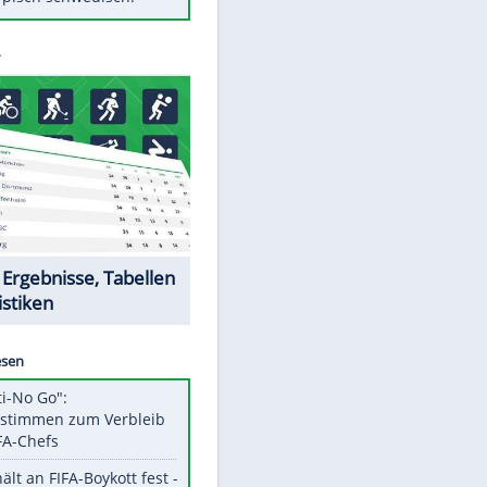
Diese Autos haben uns verlassen
Randale in Dresden: DFB-
Bundesgericht bestätigt Urteil
Mit diesen Tricks wird der Grill
ruckzuck sauber
So nutzt man alte Smartphones
sinnvoll
Das ist typisch schwedisch!
Datencenter