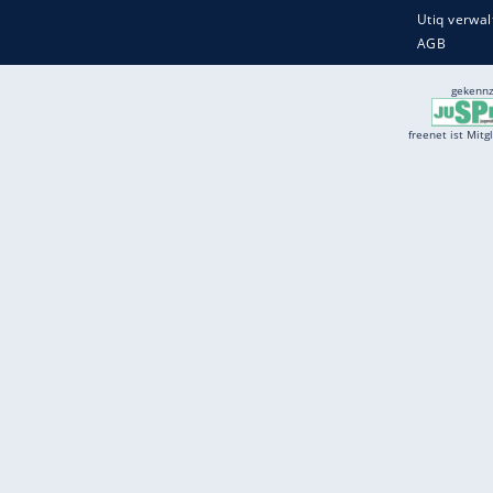
Services
Börse
Jobbörse
Spritpreis aktuell
Wetter
Ferientermine
Partnersuche
Online Angebote
freenet Mobilfunk
freenet Video