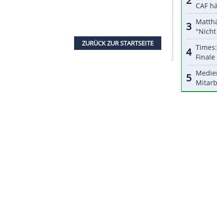
2). 21,5 km lang ist der Schlussanstieg, der 1671
i Anstiege in einem ist: einer ins Skiressort
 ist, und danach die eigentliche, bis zu 24 Prozent
 Tour-Organisationen die Anfahrt entschärft und
de la Madeleine davorgepackt haben - dieser aber
teilere Route angefahren. Die ersten flachen 88
dem erwarteten Schlagabtausch der Favoriten.
41. Mal Etappenort der Tour und zieht mit Metz
3, als Bernard Thevenet siegte, zum zweiten Mal
 dem
Col
de la Loze.