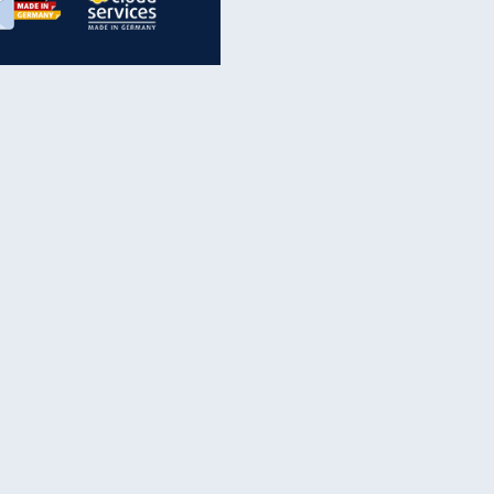
inanzen & Produkte
iscounter-Angebote
Online-Sicherheit
reenet Cloud
Ratenkredit
reenet Mail
Brutto-Netto-Rechner
reenet Webhosting
Rentenrechner
fz-Versicherung
TV-Vergleich