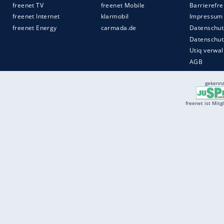
Services
Börse
Jobbörse
Spritpreis aktuell
Wetter
Ferientermine
Partnersuche