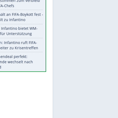
Aktuelle Ergebnisse, Tabellen
und Statistiken
Meistgelesen
"Infanti-No Go":
Pressestimmen zum Verbleib
des FIFA-Chefs
UEFA hält an FIFA-Boykott fest -