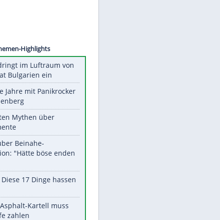
©
SID
Unsere Themen-Highlights
Drohne dringt im Luftraum von
Nato-Staat Bulgarien ein
Durch die Jahre mit Panikrocker
Udo Lindenberg