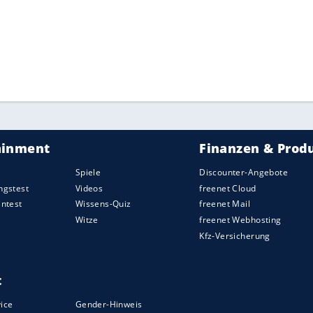
erte Fahrer des deutschen Vuelta-Quintetts,
icht zu den ersten 100 gehörte.
 184,4 km von Tarancon nach Albacete. Die
m
Einzelzeitfahren
in
Santiago de Compostela
.
ZURÜCK ZUR STARTS