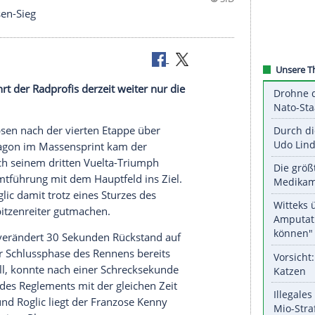
aler Jakobsen-Sieg
ien-Rundfahrt
der
Radprofis
derzeit weiter nur die
Fabio Jakobsen
nach der vierten
Etappe
über
lina
de Aragon im
Massensprint
kam der