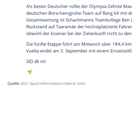
Ich bin damit einverstanden, dass mir externe In
Daten an Drittplattformen übermittelt werden.
Meh
Jakobsen
behauptete sich im lang gezog
Arnaud Demare
und den Dänen
Magnus 
Tagessieg bei einer großen Rundfahrt. Vo
Zielsprint von Kattowitz mit hohem Temp
lebensgefährlich Kopfverletzungen zugez
Türkei-Rundfahrt
gefeiert.
"Es ist ein Traum, der wahr wird. Nach d
Jakobsen
nach seinem
Sieg
und ergänzte: 
viel Zeit und viele Anstrengungen vieler
Als bester Deutscher rollte der Olympia
deutschen Bora-hansgrohe-Team auf Ra
Gesamtwertung
ist Schachmanns Teamk