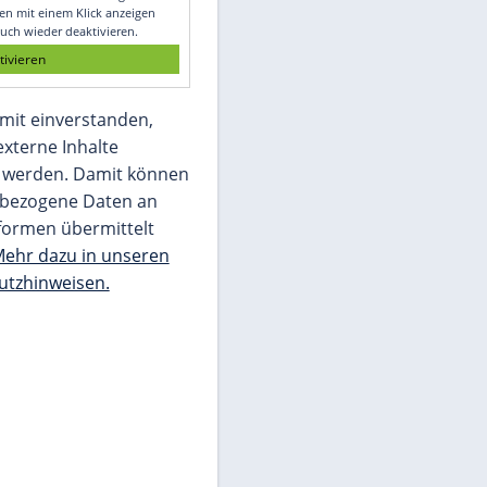
Glomex GmbH
Wir benötigen Ihre Zustimmung, um den
von unserer Redaktion eingebundenen
Inhalt von Glomex GmbH anzuzeigen. Sie
können diesen mit einem Klick anzeigen
lassen und auch wieder deaktivieren.
jetzt aktivieren
Ich bin damit einverstanden,
dass mir externe Inhalte
angezeigt werden. Damit können
personenbezogene Daten an
Drittplattformen übermittelt
werden.
Mehr dazu in unseren
Datenschutzhinweisen.