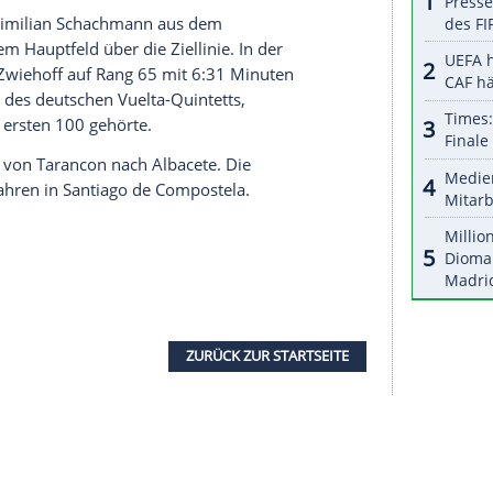
halte angezeigt werden. Damit können personenbezogene
r dazu in unseren Datenschutzhinweisen.
enen
Schlussspurt
gegen Elissondes Landsmann
Cort
. Der 24-Jährige feierte damit seinen ersten
r einem Jahr war er bei der Polen-Rundfahrt im
o in die Absperrung gestürzt und hatte sich
ogen. Sein Comeback hatte er im April bei der
em Unfall war es ein langer Weg zurück", sagte
"Aber ich bin glücklich, dass ich hier bin. Es hat
 Menschen gekostet. Dies ist auch ihr
Sieg
."
-Zehnte
Maximilian Schachmann
aus dem
ng 64 mit dem
Hauptfeld
über die Ziellinie. In der
ollege
Ben Zwiehoff
auf Rang 65 mit 6:31 Minuten