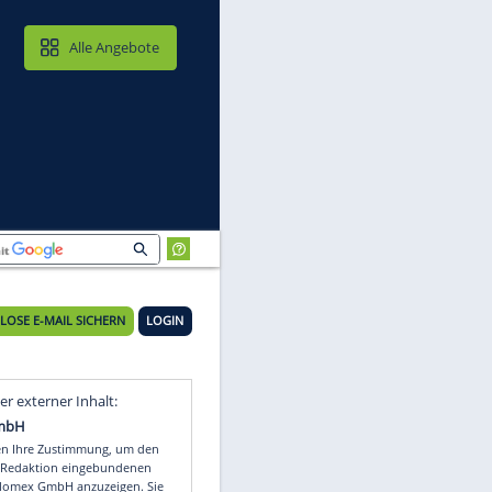
MAIL & CLOUD
Alle Angebote
KOSTENLOSE E-MAIL SICHERN
LOGIN
Video
Empfohlener externer Inhalt: