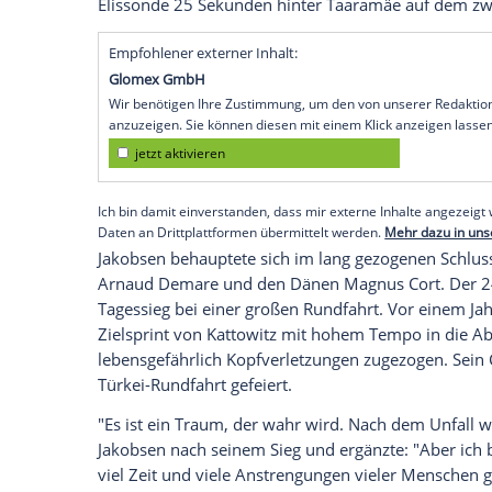
slowenische
Zeitfahr-Olympiasieger
auf 
nacheinander einen Tag nach dem Verlus
Im Duell mit
Spitzenreiter
Rein Taaramäe
Vortagessiegers keinen Boden auf den e
Roglic
hat auf Rang drei des Gesamtklas
Taaramäe
. Der 34 Jahre alte Balte kam 
nach der Zwei-Kilometer-Flagge in einer 
aber wieder in den Sattel steigen und w
wie das Peloton gewertet. Zwischen dem
Elissonde
25 Sekunden hinter
Taaramäe
Empfohlener externer Inhalt:
Glomex GmbH
Wir benötigen Ihre Zustimmung, um den von un
anzuzeigen. Sie können diesen mit einem Klick a
jetzt aktivieren