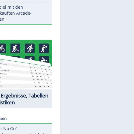
Die größten Mythen über
Medikamente
Witteks über Beinahe-
Amputation: "Hätte böse enden
können"
Vorsicht: Diese 17 Dinge hassen
Katzen
Illegales Asphalt-Kartell muss
Mio-Strafe zahlen
Memo-Spiel mit den
meistverkauften Arcade-
Maschinen
Datencenter