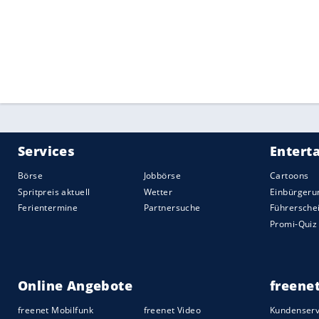
Rückstand auf
Taaramäe
der höchstplatzi
obwohl der Essener bei der Zielankunft n
Die fünfte
Etappe
führt am Mittwoch über
Vuelta
endet am 5. September mit eine
SID dk ml
Quelle:
2021 Sport-Informations-Dienst, Köln