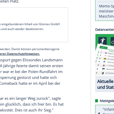
der Jagd nach seinem dritten Vuelta-Triumph
t der
Gesamtführung
mit dem
Hauptfeld
ins Ziel.
konnte
Roglic
damit trotz eines Sturzes des
stnischen
Spitzenreiter
gutmachen.
sements unverändert 30 Sekunden Rückstand auf
zu Beginn der
Schlussphase
des Rennens bereits
Kurve zu Fall, konnte nach einer
Schrecksekunde
urde gemäß des Reglements mit der gleichen Zeit
 Routinier und
Roglic
liegt der Franzose
Kenny
auf dem zweiten Platz.
serer Redaktion eingebundenen Inhalt von Glomex GmbH
nzeigen lassen und auch wieder deaktivieren.