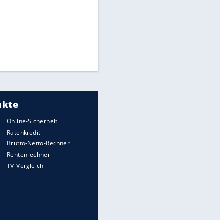
CAF hält zu Infantino
Times: Infantino bietet WM-
Finale für Unterstützung
Medien: Infantino ruft FIFA-
Mitarbeiter zu Krisentreffen
Millionendeal perfekt:
Diomande wechselt nach
Madrid
EITE