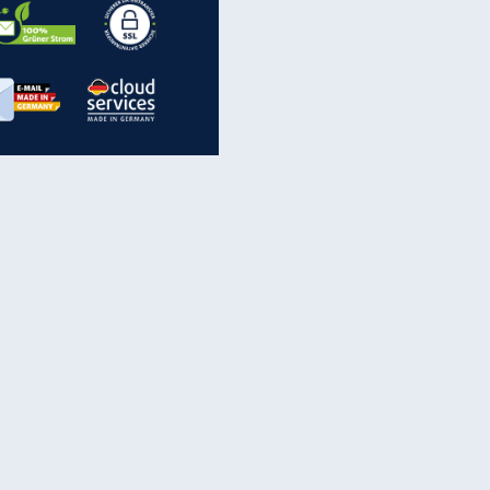
inanzen & Produkte
iscounter-Angebote
Online-Sicherheit
reenet Cloud
Ratenkredit
reenet Mail
Brutto-Netto-Rechner
reenet Webhosting
Rentenrechner
fz-Versicherung
TV-Vergleich