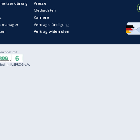
Entertainment
F
Cartoons
Spiele
D
Einbürgerungstest
Videos
f
Führerscheintest
Wissens-Quiz
f
Promi-Quiz
Witze
f
K