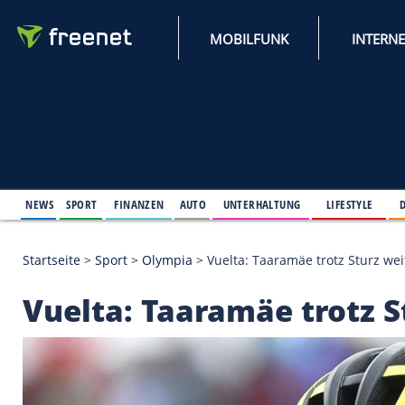
MOBILFUNK
NEWS
SPORT
FINANZEN
AUTO
UNTERHALTUNG
L
Startseite
>
Sport
>
Olympia
>
Vuelta: Taaramäe trot
Vuelta: Taaramäe tro