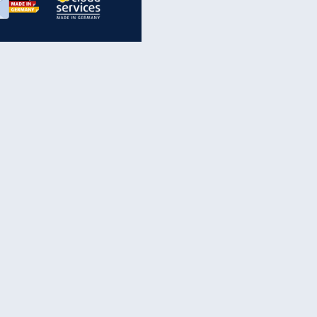
inanzen & Produkte
iscounter-Angebote
Online-Sicherheit
reenet Cloud
Ratenkredit
reenet Mail
Brutto-Netto-Rechner
reenet Webhosting
Rentenrechner
fz-Versicherung
TV-Vergleich