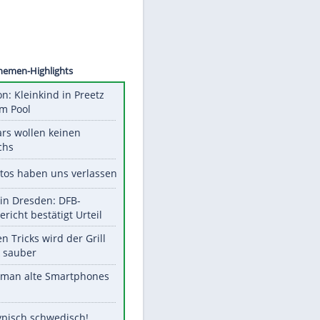
©
SID
Unsere Themen-Highlights
Obduktion: Kleinkind in Preetz
ertrank im Pool
Diese Stars wollen keinen
Nachwuchs