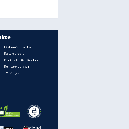
Times: Infantino bietet WM-
Finale für Unterstützung
EITE
Medien: Infantino ruft FIFA-
Mitarbeiter zu Krisentreffen