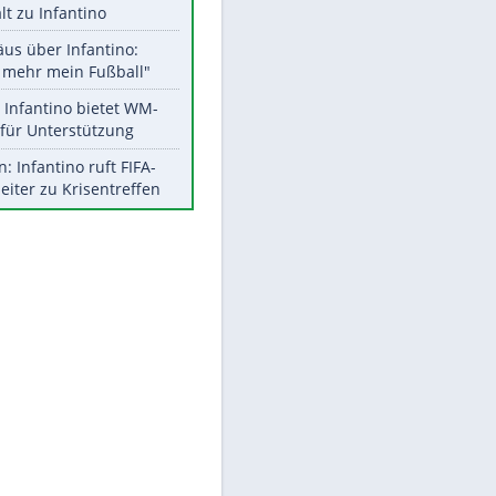
Aktuelle Ergebnisse, Tabellen
und Statistiken
Meistgelesen
"Infanti-No Go":
Pressestimmen zum Verbleib
des FIFA-Chefs
UEFA hält an FIFA-Boykott fest -
CAF hält zu Infantino
Matthäus über Infantino:
"Nicht mehr mein Fußball"