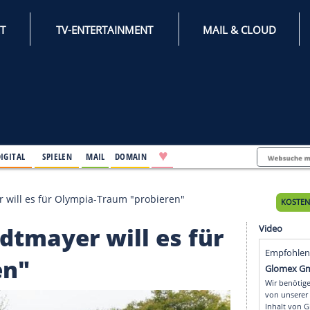
INTERNET
TV-ENTERTAINMENT
♥
IFESTYLE
DIGITAL
SPIELEN
MAIL
DOMAIN
er Edtmayer will es für Olympia-Traum "probieren"
ter Edtmayer will es f