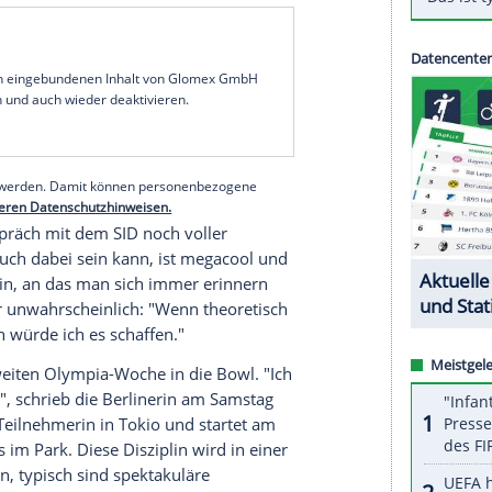
ren, aber weiß noch nicht, ob es mit den
einem
Trainingsunfall
am Freitag dem SID. Der 20-
tag von der
Tribüne
aus zuschauen.
ag (ab 2.00 Uhr MESZ/
ZDF
und Eurosport) beim
hichte auf der
Startliste
. "Er wird sich so sicher
r kann zumindest die Entscheidungsrunde
Horrwarth
dem SID. Als Ziel hatte
Edtmayer
bislang
 das
Finale
qualifizieren sich nur die besten acht
serer Redaktion eingebundenen Inhalt von Glomex GmbH
nzeigen lassen und auch wieder deaktivieren.