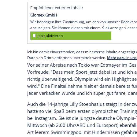
Tokio (SID) - "Ich werde probieren zu fah
Schmerzen
geht", sagte
Edtmayer
nach s
Jährige musste seinen Kollegen am Sams
Der deutsche
Meister
steht am Donnerst
ersten Park-Wettkampf der Olympia-Gesc
nicht für das
Finale
qualifizieren, aber e
mitfahren", sagte
Bundestrainer
Jürgen 
eine Top-10-Platzierung ausgegeben, für
Athleten.
Empfohlener externer Inhalt:
Glomex GmbH
Wir benötigen Ihre Zustimmung, um den von un
anzuzeigen. Sie können diesen mit einem Klick a
jetzt aktivieren