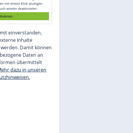
Glomex GmbH
Wir benötigen Ihre Zustimmung, um den
von unserer Redaktion eingebundenen
Inhalt von Glomex GmbH anzuzeigen. Sie
können diesen mit einem Klick anzeigen
lassen und auch wieder deaktivieren.
jetzt aktivieren
Ich bin damit einverstanden,
dass mir externe Inhalte
angezeigt werden. Damit können
personenbezogene Daten an
Drittplattformen übermittelt
werden.
Mehr dazu in unseren
Datenschutzhinweisen.