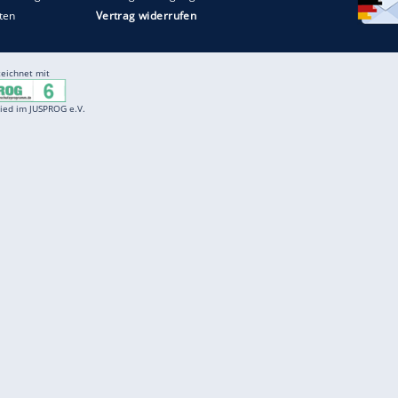
Entertainment
F
Cartoons
Spiele
D
Einbürgerungstest
Videos
f
Führerscheintest
Wissens-Quiz
f
Promi-Quiz
Witze
f
K
freenet
Kundenservice
Gender-Hinweis