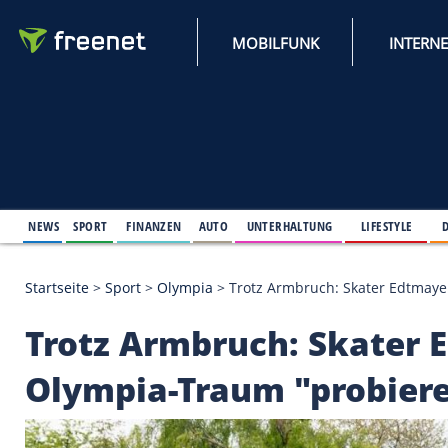
MOBILFUNK
NEWS
SPORT
FINANZEN
AUTO
UNTERHALTUNG
L
Startseite
>
Sport
>
Olympia
>
Trotz Armbruch: Skat
Trotz Armbruch: Ska