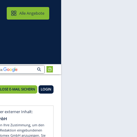
MAIL & CLOUD
Alle Angebote
KOSTENLOSE E-MAIL SICHERN
LOGIN
ür
Video
Empfohlener externer Inhalt: