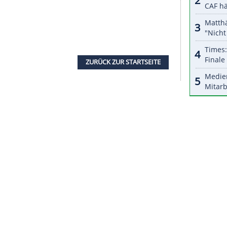
halte angezeigt werden. Damit können personenbezogene
r dazu in unseren Datenschutzhinweisen.
yer
im Gespräch mit dem SID noch voller
ist und ich auch dabei sein kann, ist megacool und
Highlight
sein, an das man sich immer erinnern
s bereits für unwahrscheinlich: "Wenn theoretisch
 fahre, dann würde ich es schaffen."
gt in der zweiten Olympia-Woche in die
Bowl
. "Ich
en Training", schrieb die Berlinerin am Samstag
che Olympia-Teilnehmerin in
Tokio
und startet am
t) ebenfalls im Park. Diese
Disziplin
wird in einer
en gefahren, typisch sind spektakuläre