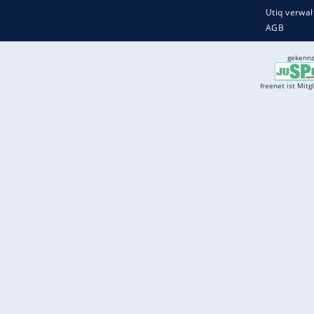
Services
Börse
Jobbörse
Spritpreis aktuell
Wetter
Ferientermine
Partnersuche
Online Angebote
freenet Mobilfunk
freenet Video