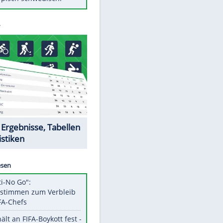
Diese Autos haben uns verlassen
Randale in Dresden: DFB-
Bundesgericht bestätigt Urteil
Mit diesen Tricks wird der Grill
ruckzuck sauber
So nutzt man alte Smartphones
sinnvoll
Das ist typisch schwedisch!
Datencenter