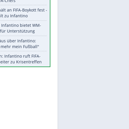
Aktuelle Ergebnisse, Tabellen
und Statistiken
Meistgelesen
"Infanti-No Go":
Pressestimmen zum Verbleib
EITE
des FIFA-Chefs
UEFA hält an FIFA-Boykott fest -
CAF hält zu Infantino