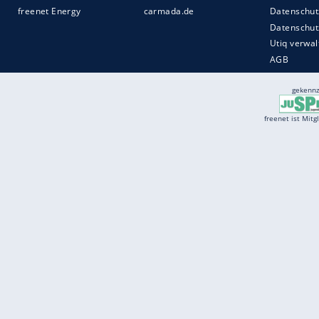
Services
Börse
Jobbörse
Spritpreis aktuell
Wetter
Ferientermine
Partnersuche
Online Angebote