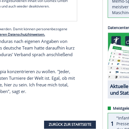
egessen. Wir haben ein Statement dazu abgegeben,
, sagte der
Abwehrspieler
von
Hertha BSC
der
 Thema zuvor zu den Akten gelegt. "Nein, da
ive
von Jordan hin", sagte Kuntz am Mittwoch:
stark - und damit
Feierabend
."
serer Redaktion eingebundenen Inhalt von Glomex GmbH
nzeigen lassen und auch wieder deaktivieren.
halte angezeigt werden. Damit können personenbezogene
r dazu in unseren Datenschutzhinweisen.
st gegen
Honduras
nach eigenen Angaben von