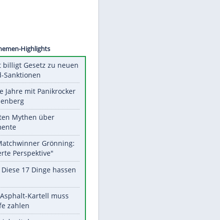
©
SID
Unsere Themen-Highlights
US-Senat billigt Gesetz zu neuen
Russland-Sanktionen
Durch die Jahre mit Panikrocker
Udo Lindenberg