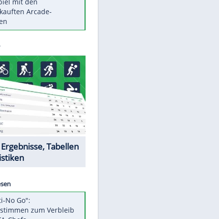
Die größten Mythen über
Medikamente
Berlins Matchwinner Grönning:
"Veränderte Perspektive"
Vorsicht: Diese 17 Dinge hassen
Katzen
Illegales Asphalt-Kartell muss
Mio-Strafe zahlen
Memo-Spiel mit den
meistverkauften Arcade-
Maschinen
Datencenter