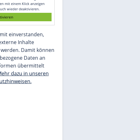
Glomex GmbH
Wir benötigen Ihre Zustimmung, um den
von unserer Redaktion eingebundenen
Inhalt von Glomex GmbH anzuzeigen. Sie
können diesen mit einem Klick anzeigen
lassen und auch wieder deaktivieren.
jetzt aktivieren
Ich bin damit einverstanden,
dass mir externe Inhalte
angezeigt werden. Damit können
personenbezogene Daten an
Drittplattformen übermittelt
werden.
Mehr dazu in unseren
Datenschutzhinweisen.