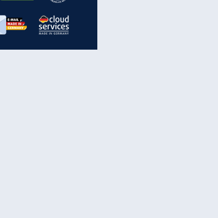
inanzen & Produkte
iscounter-Angebote
Online-Sicherheit
reenet Cloud
Ratenkredit
reenet Mail
Brutto-Netto-Rechner
reenet Webhosting
Rentenrechner
fz-Versicherung
TV-Vergleich