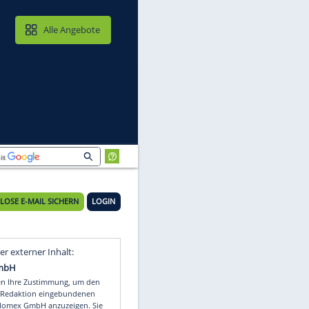
MAIL & CLOUD
Alle Angebote
KOSTENLOSE E-MAIL SICHERN
LOGIN
Video
Empfohlener externer Inhalt: