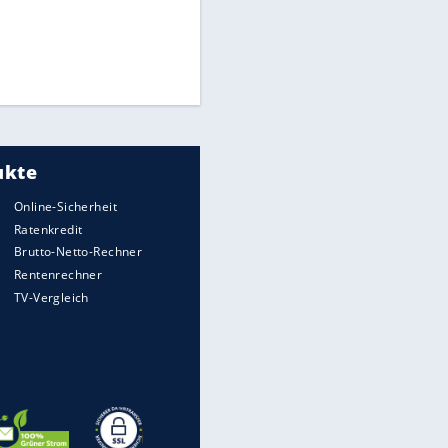
Times: Infantino bietet WM-
Finale für Unterstützung
Matthäus über Infantino:
"Nicht mehr mein Fußball"
Medien: Infantino ruft FIFA-
Mitarbeiter zu Krisentreffen