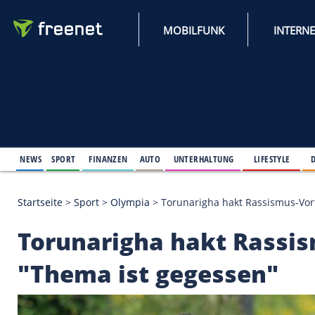
MOBILFUNK
NEWS
SPORT
FINANZEN
AUTO
UNTERHALTUNG
L
Startseite
>
Sport
>
Olympia
>
Torunarigha hakt Ras
Torunarigha hakt Ra