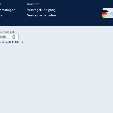
Entertainment
F
Cartoons
Spiele
D
Einbürgerungstest
Videos
f
Führerscheintest
Wissens-Quiz
f
Promi-Quiz
Witze
f
K
freenet