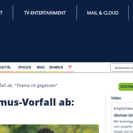
INTERNET
TV-ENTERTAINMENT
♥
IFESTYLE
DIGITAL
SPIELEN
MAIL
DOMAIN
sismus-Vorfall ab: "Thema ist gegessen"
ssismus-Vorfall ab: