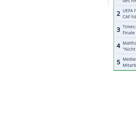
t worden. Das deutsche
Team
hatte daraufhin kurz
rlassen. Honduras'
Verband
sprach anschließend
ll auf Olympia konzentrieren zu wollen. "Jeder,
er wichtigsten Turniere der Welt ist. Egal, ob mit
 Erlebnisse, hier zu sein. Ich freue mich total,
tschland geben", sagt er.
ZURÜCK ZUR STARTS