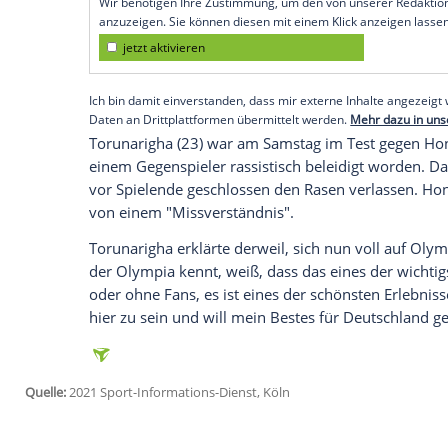
Tokio (SID) - "Das Thema ist für mich g
mehr brauche ich dazu nicht mehr sagen"
Bild.
Auch DFB-Trainer
Stefan Kuntz
hatte das
kommt nichts mehr, vor allem auf
Initiat
"Wir haben ein Zeichen gesetzt, das war 
Empfohlener externer Inhalt:
Glomex GmbH
Wir benötigen Ihre Zustimmung, um den von un
anzuzeigen. Sie können diesen mit einem Klick a
jetzt aktivieren
Ich bin damit einverstanden, dass mir externe In
Daten an Drittplattformen übermittelt werden.
Meh
Torunarigha (23) war am Samstag im Te