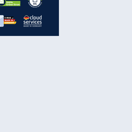
inanzen & Produkte
iscounter-Angebote
Online-Sicherheit
reenet Cloud
Ratenkredit
reenet Mail
Brutto-Netto-Rechner
reenet Webhosting
Rentenrechner
fz-Versicherung
TV-Vergleich