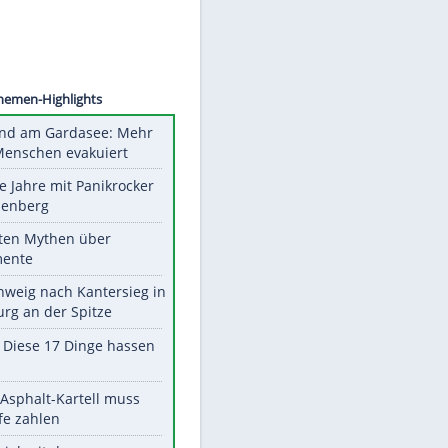
©
SID
Unsere Themen-Highlights
Waldbrand am Gardasee: Mehr
als 200 Menschen evakuiert
Durch die Jahre mit Panikrocker
Udo Lindenberg