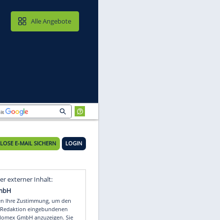
MAIL & CLOUD
Alle Angebote
KOSTENLOSE E-MAIL SICHERN
LOGIN
Video
Empfohlener externer Inhalt: