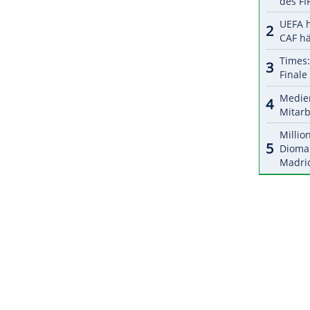
te männliche Tennisspieler Japans kritisch über
d zweieinhalb Monate vor
Austragung
des
er Corona-Pandemie der Notstand.
rgt. In einer Umfrage einer führenden
etzt 59 Prozent der Befragten für eine Absage der
ZURÜCK ZUR STARTS