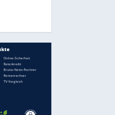
Times: Infantino bietet WM-
Finale für Unterstützung
Medien: Infantino ruft FIFA-
Mitarbeiter zu Krisentreffen
Millionendeal perfekt:
Diomande wechselt nach
Madrid