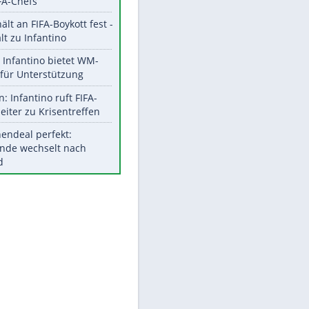
Aktuelle Ergebnisse, Tabellen
und Statistiken
Meistgelesen
"Infanti-No Go":
EITE
Pressestimmen zum Verbleib
des FIFA-Chefs
UEFA hält an FIFA-Boykott fest -
CAF hält zu Infantino