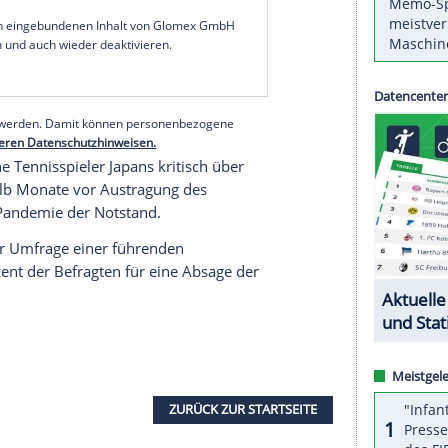
mir nicht sicher", antwortete die viermalige Grand-
merspiele in ihrem
Heimatland
ausgetragen
ne Athletin und wolle natürlich bei
Olympia
, dass wir uns in einer
Pandemie
befinden, und
 nicht sicher fühlen, dann ist das definitiv ein
serer Redaktion eingebundenen Inhalt von Glomex GmbH
nzeigen lassen und auch wieder deaktivieren.
halte angezeigt werden. Damit können personenbezogene
r dazu in unseren Datenschutzhinweisen.