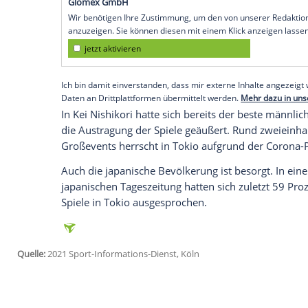
Köln (SID) - "Um ehrlich zu sein, bin ich 
Slam-Siegerin auf die Frage, ob die Som
werden sollten.
Die 23-Jährige führte aus, sie sei zwar ei
spielen, aber "als
Mensch
würde ich sagen
wenn die Leute nicht gesund sind und sich
wirklich großer Grund zur
Sorge
."
Empfohlener externer Inhalt:
Glomex GmbH
Wir benötigen Ihre Zustimmung, um den von un
anzuzeigen. Sie können diesen mit einem Klick a
jetzt aktivieren
Ich bin damit einverstanden, dass mir externe In
Daten an Drittplattformen übermittelt werden.
Meh