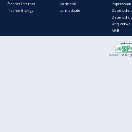
Services
Börse
Jobbörse
Spritpreis aktuell
Wetter
Ferientermine
Partnersuche