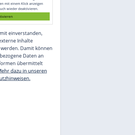
Glomex GmbH
Wir benötigen Ihre Zustimmung, um den
von unserer Redaktion eingebundenen
Inhalt von Glomex GmbH anzuzeigen. Sie
können diesen mit einem Klick anzeigen
lassen und auch wieder deaktivieren.
jetzt aktivieren
Ich bin damit einverstanden,
dass mir externe Inhalte
angezeigt werden. Damit können
personenbezogene Daten an
Drittplattformen übermittelt
werden.
Mehr dazu in unseren
Datenschutzhinweisen.