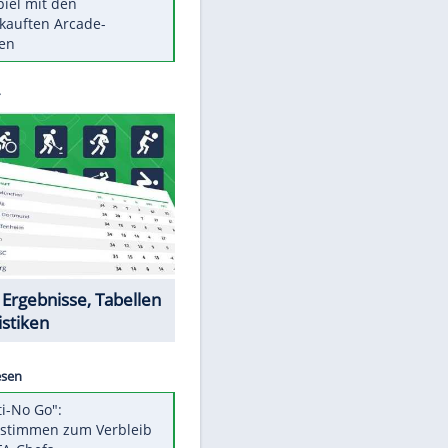
Die größten Mythen über
Medikamente
Braunschweig nach Kantersieg in
Magdeburg an der Spitze
Vorsicht: Diese 17 Dinge hassen
Katzen
Illegales Asphalt-Kartell muss
Mio-Strafe zahlen
Memo-Spiel mit den
meistverkauften Arcade-
Maschinen
Datencenter