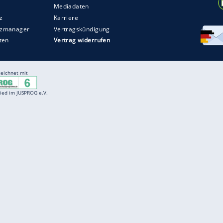
Entertainment
F
Cartoons
Spiele
D
Einbürgerungstest
Videos
f
Führerscheintest
Wissens-Quiz
f
Promi-Quiz
Witze
f
K