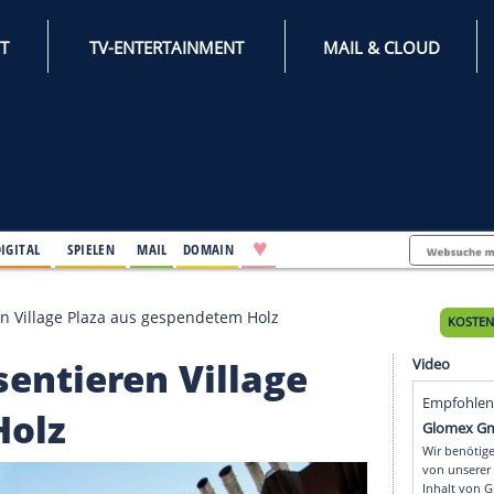
INTERNET
TV-ENTERTAINMENT
♥
IFESTYLE
DIGITAL
SPIELEN
MAIL
DOMAIN
präsentieren Village Plaza aus gespendetem Holz
 präsentieren Village