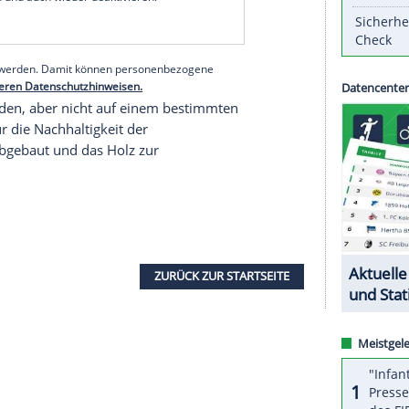
turierten Bau der zentralen Anlage wird Holz
nz Japan gespendet wurde.
piele (24. Juli bis 9. August) als Treffpunkt für
n und Pressekonferenzen dienen. Böden, Wände
wie Lärche, japanische Zeder und Zypresse.
serer Redaktion eingebundenen Inhalt von Glomex GmbH
nzeigen lassen und auch wieder deaktivieren.
halte angezeigt werden. Damit können personenbezogene
r dazu in unseren Datenschutzhinweisen.
en Holzgebäuden, aber nicht auf einem bestimmten
Manager für die Nachhaltigkeit der