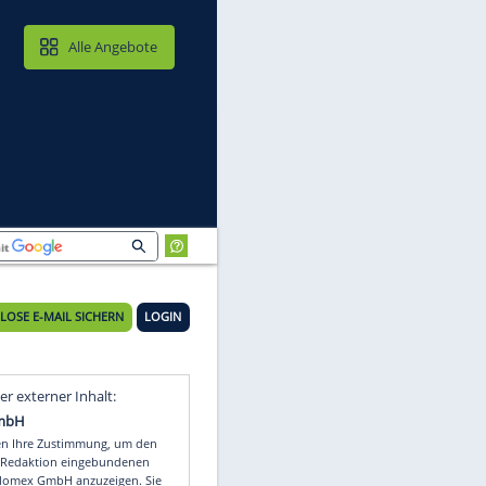
MAIL & CLOUD
Alle Angebote
KOSTENLOSE E-MAIL SICHERN
LOGIN
Video
Empfohlener externer Inhalt: