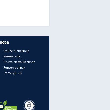
Times: Infantino bietet WM-
Finale für Unterstützung
Medien: Infantino ruft FIFA-
Mitarbeiter zu Krisentreffen
DFB: Ermittlungen im "Fall
Freigang" dauern noch an