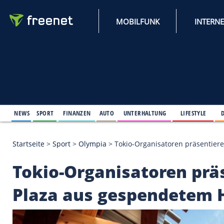
MOBILFUNK
NEWS
SPORT
FINANZEN
AUTO
UNTERHALTUNG
L
Startseite
>
Sport
>
Olympia
>
Tokio-Organisatoren 
Tokio-Organisatoren