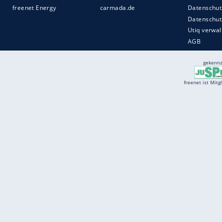
Services
Börse
Jobbörse
Spritpreis aktuell
Wetter
Ferientermine
Partnersuche
Online Angebote