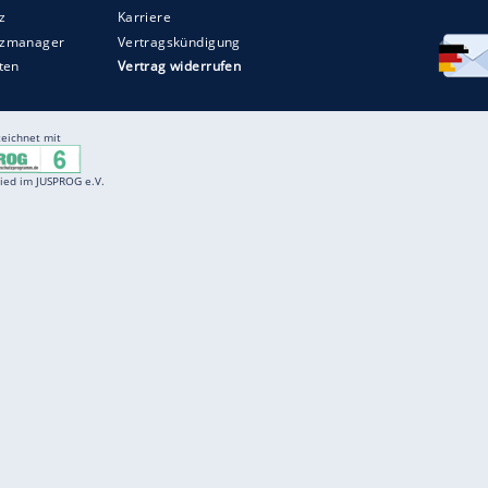
Entertainment
F
Cartoons
Spiele
D
Einbürgerungstest
Videos
f
Führerscheintest
Wissens-Quiz
f
Promi-Quiz
Witze
f
K
freenet