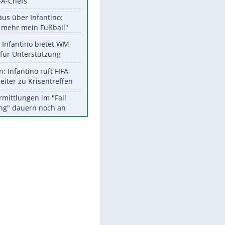
Aktuelle Ergebnisse, Tabellen
EITE
und Statistiken
Meistgelesen
"Infanti-No Go":
Pressestimmen zum Verbleib
des FIFA-Chefs
Matthäus über Infantino:
"Nicht mehr mein Fußball"