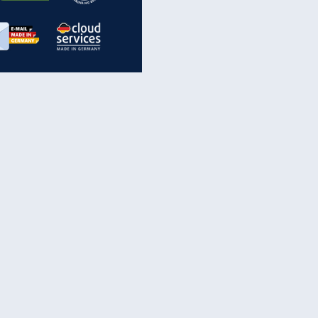
inanzen & Produkte
iscounter-Angebote
Online-Sicherheit
reenet Cloud
Ratenkredit
reenet Mail
Brutto-Netto-Rechner
reenet Webhosting
Rentenrechner
fz-Versicherung
TV-Vergleich