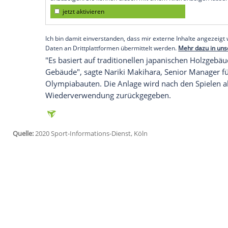
Tokio (SID) - Für den ungewöhnlich struk
verwendet, das von 63 Gemeinden in ga
Der weitläufige Komplex soll während der S
Athleten, Ort für Begrüßungszeremonie
und Teile des Daches bestehen aus Holz 
Empfohlener externer Inhalt:
Glomex GmbH
Wir benötigen Ihre Zustimmung, um den von un
anzuzeigen. Sie können diesen mit einem Klick a
jetzt aktivieren
Ich bin damit einverstanden, dass mir externe In
Daten an Drittplattformen übermittelt werden.
Meh
"Es basiert auf traditionellen japanisch
Gebäude", sagte Nariki Makihara, Senior 