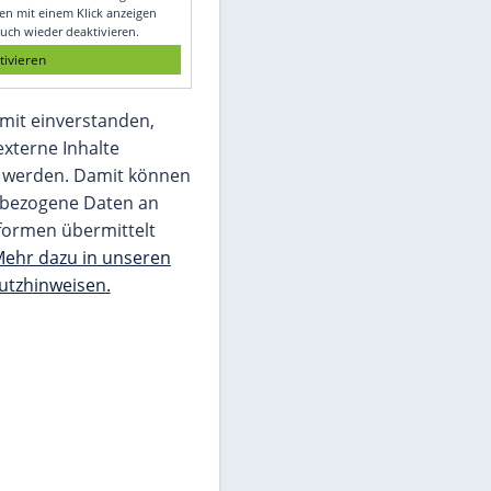
Glomex GmbH
Wir benötigen Ihre Zustimmung, um den
von unserer Redaktion eingebundenen
Inhalt von Glomex GmbH anzuzeigen. Sie
können diesen mit einem Klick anzeigen
lassen und auch wieder deaktivieren.
jetzt aktivieren
Ich bin damit einverstanden,
dass mir externe Inhalte
angezeigt werden. Damit können
personenbezogene Daten an
Drittplattformen übermittelt
werden.
Mehr dazu in unseren
Datenschutzhinweisen.