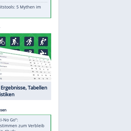
Aufruhr!
Was bei der Vogelfütterung
wirklich sinnvoll ist
"Infanti-No Go": Pressestimmen
zum Verbleib des FIFA-Chefs
Im Zeitraffer: Die Entwicklung
des Lenkrades
Lebensmittel, die nicht schlecht
werden
Sicherheitstools: 5 Mythen im
Check
Datencenter