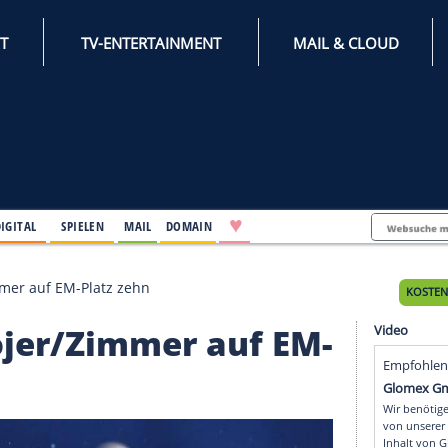
INTERNET
TV-ENTERTAINMENT
♥
IFESTYLE
DIGITAL
SPIELEN
MAIL
DOMAIN
 Bojer/Zimmer auf EM-Platz zehn
: Bojer/Zimmer auf E