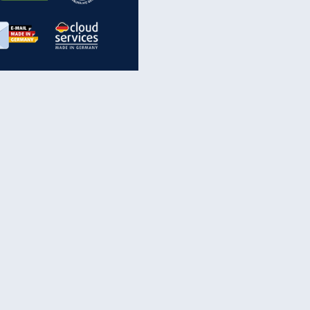
inanzen & Produkte
iscounter-Angebote
Online-Sicherheit
reenet Cloud
Ratenkredit
reenet Mail
Brutto-Netto-Rechner
reenet Webhosting
Rentenrechner
fz-Versicherung
TV-Vergleich