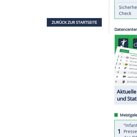
bschneiden eines deutschen
Duetts
in der noch
genständiger
Wettbewerb
. Das neuformierte
Duo
Gold
ging wie erwartet an die Russinnen Swetlana
6,2904).
ritt", sagte
Bojer
: "Wir wissen aber auch, dass
höher machen können. Doch wir sind auf einem
a-Qualifikation in vier Wochen weiter steigern."
n Tokio-Tickets vergeben.
ZURÜCK ZUR STARTS