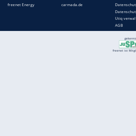
Services
Börse
Jobbörse
Spritpreis aktuell
Wetter
Ferientermine
Partnersuche
Online Angebote