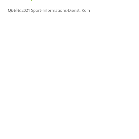
Budapest (SID) - Das ist das beste EM-A
jungen
Geschichte
dieser
Disziplin
als ei
Bojer
/
Zimmer
kam auf 82,6499 Punkte.
Kolesnischenko/Swetlana Romaschina (9
"Wir sind sehr zufrieden mit unserem Auft
wir einige Elemente noch präziser und 
guten Weg und können uns bis zur Olympi
Mitte Juni werden in
Barcelona
die letzte
Quelle:
2021 Sport-Informations-Dienst, Köln