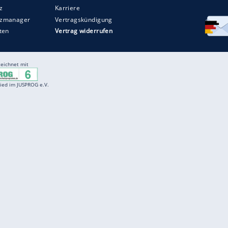
Entertainment
F
Cartoons
Spiele
D
Einbürgerungstest
Videos
f
Führerscheintest
Wissens-Quiz
f
Promi-Quiz
Witze
f
K
freenet