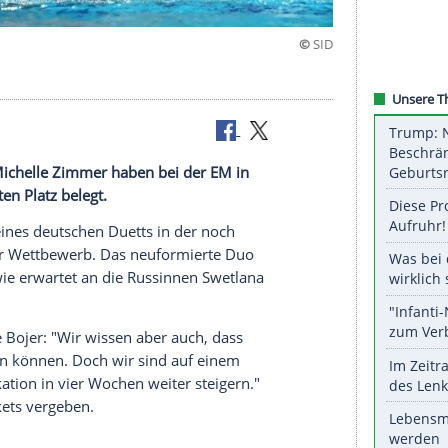
 zehn
Bojer
und
Michelle Zimmer
haben bei der EM in
r den zehnten Platz belegt.