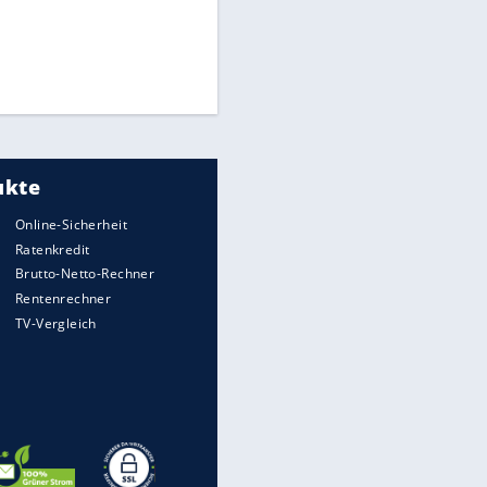
Times: Infantino bietet WM-
Finale für Unterstützung
Medien: Infantino ruft FIFA-
Mitarbeiter zu Krisentreffen
DFB: Ermittlungen im "Fall
Freigang" dauern noch an