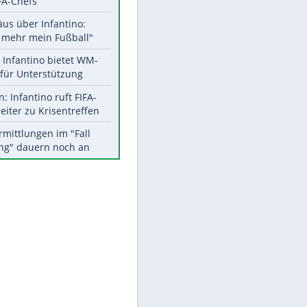
Aktuelle Ergebnisse, Tabellen
und Statistiken
Meistgelesen
"Infanti-No Go":
Pressestimmen zum Verbleib
des FIFA-Chefs
Matthäus über Infantino:
"Nicht mehr mein Fußball"