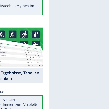
Aufruhr!
Was bei der Vogelfütterung
wirklich sinnvoll ist
"Infanti-No Go": Pressestimmen
zum Verbleib des FIFA-Chefs
Im Zeitraffer: Die Entwicklung
des Lenkrades
Lebensmittel, die nicht schlecht
werden
Sicherheitstools: 5 Mythen im
Check
EITE
Datencenter