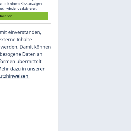
Glomex GmbH
Wir benötigen Ihre Zustimmung, um den
von unserer Redaktion eingebundenen
Inhalt von Glomex GmbH anzuzeigen. Sie
können diesen mit einem Klick anzeigen
lassen und auch wieder deaktivieren.
jetzt aktivieren
Ich bin damit einverstanden,
dass mir externe Inhalte
angezeigt werden. Damit können
personenbezogene Daten an
Drittplattformen übermittelt
werden.
Mehr dazu in unseren
Datenschutzhinweisen.