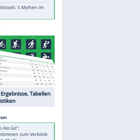
Aufruhr!
Was bei der Vogelfütterung
wirklich sinnvoll ist
"Infanti-No Go": Pressestimmen
zum Verbleib des FIFA-Chefs
Im Zeitraffer: Die Entwicklung
des Lenkrades
Lebensmittel, die nicht schlecht
werden
Sicherheitstools: 5 Mythen im
Check
EITE
Datencenter