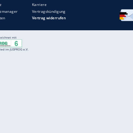
Entertainment
F
Cartoons
Spiele
D
Einbürgerungstest
Videos
f
Führerscheintest
Wissens-Quiz
f
Promi-Quiz
Witze
f
K
freenet