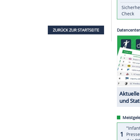
n
USA
kam im zweiten von drei Halbfinals in 10,00
 auch nicht zu den beiden "Lucky Losern". Bromell
 hinter dem zweitplatzierten Nigerianer Enoch
dem der Nachfolger von Usain Bolt ermittelt
ersieg ab. Halbfinal-Schnellster war der Chinese
ekunden vor dem zeitgleichen Ronnie
Baker
acobs stellte als Drittplatzierter mit 9,84
ZURÜCK ZUR STARTS