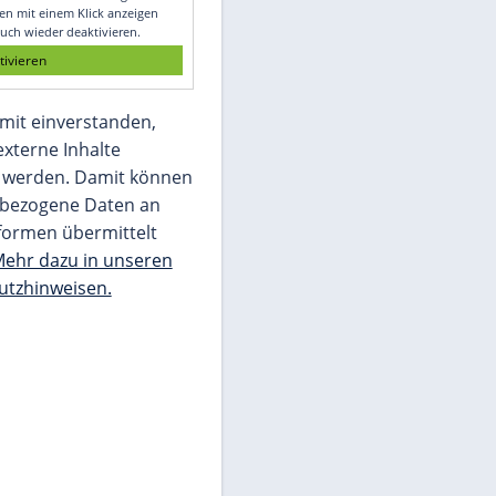
Glomex GmbH
Wir benötigen Ihre Zustimmung, um den
von unserer Redaktion eingebundenen
Inhalt von Glomex GmbH anzuzeigen. Sie
können diesen mit einem Klick anzeigen
lassen und auch wieder deaktivieren.
jetzt aktivieren
Ich bin damit einverstanden,
dass mir externe Inhalte
angezeigt werden. Damit können
personenbezogene Daten an
Drittplattformen übermittelt
werden.
Mehr dazu in unseren
Datenschutzhinweisen.