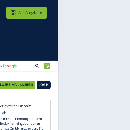
MAIL & CLOUD
Alle Angebote
KOSTENLOSE E-MAIL SICHERN
LOGIN
Video
Empfohlener externer Inhalt: