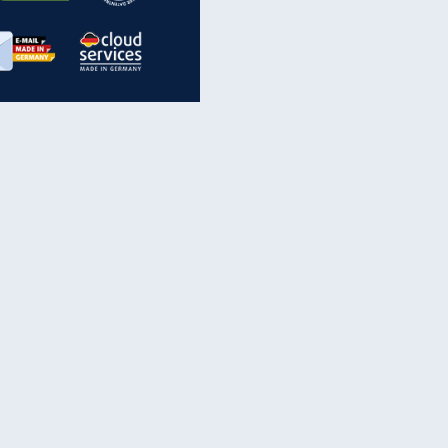
inanzen & Produkte
iscounter-Angebote
Online-Sicherheit
reenet Cloud
Ratenkredit
reenet Mail
Brutto-Netto-Rechner
reenet Webhosting
Rentenrechner
fz-Versicherung
TV-Vergleich