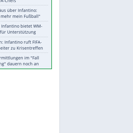
Aktuelle Ergebnisse, Tabellen
und Statistiken
Meistgelesen
"Infanti-No Go":
Pressestimmen zum Verbleib
des FIFA-Chefs
Matthäus über Infantino:
"Nicht mehr mein Fußball"