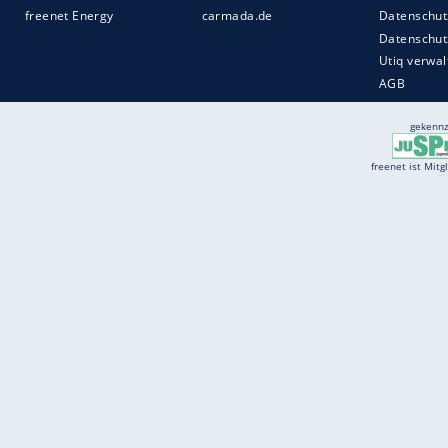
Services
Börse
Jobbörse
Spritpreis aktuell
Wetter
Ferientermine
Partnersuche
Online Angebote