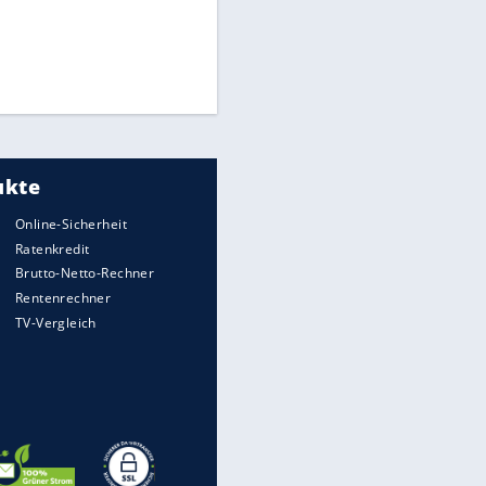
Times: Infantino bietet WM-
Finale für Unterstützung
Medien: Infantino ruft FIFA-
Mitarbeiter zu Krisentreffen
DFB: Ermittlungen im "Fall
Freigang" dauern noch an