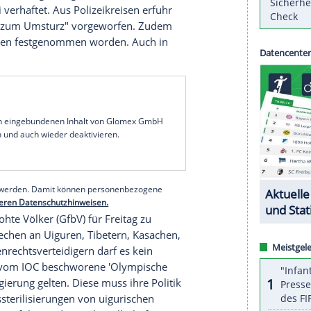
weit Menschen gegen die umstrittenen
tiert. Die Aktivisten in
Los Angeles
,
Neu Delhi
Menschenrechtslage
in dem
Gastgeberland
 demonstrierten zudem am Donnerstag vor dem
itees (IOC) in Lausanne, sie trugen Transparente
en Winterspiele in Peking", "Stoppt die
d "Spiele der Schande".
 Koo Sze-yiu vor einem geplanten Protest
erungsnahen Zeitung zufolge wurde er am
eitspolizei verhaftet. Aus Polizeikreisen erfuhr
 "Anstiftung zum Umsturz" vorgeworfen. Zudem
r Ermittlungen festgenommen worden. Auch in
s Proteste.