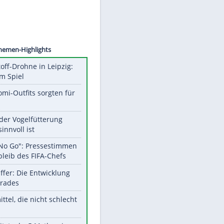
©
SID
Unsere Themen-Highlights
Sprengstoff-Drohne in Leipzig:
Semtex im Spiel
Diese Promi-Outfits sorgten für
Aufruhr!