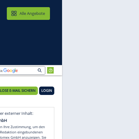
MAIL & CLOUD
Alle Angebote
KOSTENLOSE E-MAIL SICHERN
LOGIN
Video
Empfohlener externer Inhalt: