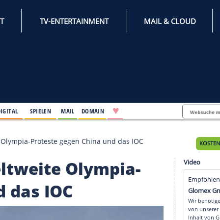
INTERNET
TV-ENTERTAINMENT
♥
IFESTYLE
DIGITAL
SPIELEN
MAIL
DOMAIN
: Weltweite Olympia-Proteste gegen China und das IOC
": Weltweite Olympia-