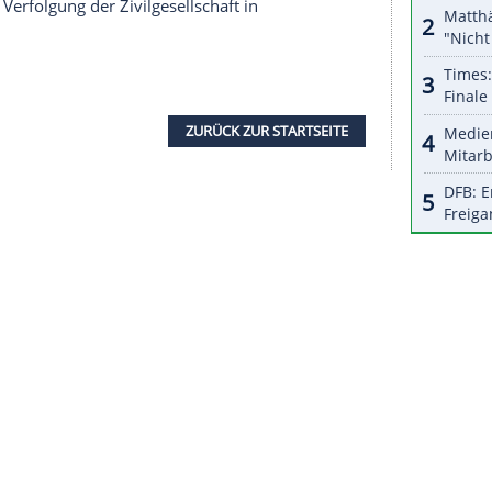
serer Redaktion eingebundenen Inhalt von Glomex GmbH
nzeigen lassen und auch wieder deaktivieren.
halte angezeigt werden. Damit können personenbezogene
r dazu in unseren Datenschutzhinweisen.
t für bedrohte Völker (GfbV) für Freitag zu
der "Verbrechen an Uiguren, Tibetern, Kasachen,
 Menschenrechtsverteidigern darf es kein
eilung: "Der vom
IOC
beschworene 'Olympische
sischen Regierung gelten. Diese muss ihre Politik
gen, Zwangssterilisierungen von uigurischen
tern und die
Verfolgung
der
Zivilgesellschaft
in