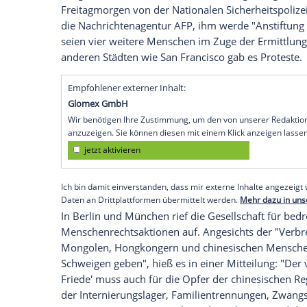
der
Eröffnungsfeier
in
Peking
haben welt
Olympischen Winterspiele in
China
protes
oder
Berlin
haben dabei auf die prekäre
aufmerksam gemacht. Rund 500 Tibeter
Sitz des Internationalen Olympischen Kom
mit der
Aufschrift
"Boykott der Olympisch
Menschenrechtsverletzungen in Tibet" un
In
Hongkong
wurde der bekannte Aktivist
festgenommen. Einem Bericht einer regi
Freitagmorgen von der Nationalen Sicherh
die Nachrichtenagentur AFP, ihm werde
seien vier weitere Menschen im Zuge de
anderen Städten wie
San Francisco
gab e
Empfohlener externer Inhalt: