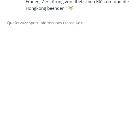
Glomex GmbH
Wir benötigen Ihre Zustimmung, um den von un
anzuzeigen. Sie können diesen mit einem Klick a
jetzt aktivieren
Ich bin damit einverstanden, dass mir externe In
Daten an Drittplattformen übermittelt werden.
Meh
In
Berlin
und München rief die Gesellschaf
Menschenrechtsaktionen auf. Angesichts 
Mongolen, Hongkongern und chinesischen
Schweigen geben", hieß es in einer Mitt
Friede' muss auch für die Opfer der chine
der Internierungslager, Familientrennun
Frauen,
Zerstörung
von tibetischen Klös
Hongkong
beenden."