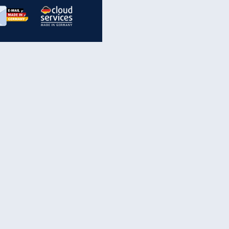
inanzen & Produkte
iscounter-Angebote
Online-Sicherheit
reenet Cloud
Ratenkredit
reenet Mail
Brutto-Netto-Rechner
reenet Webhosting
Rentenrechner
fz-Versicherung
TV-Vergleich