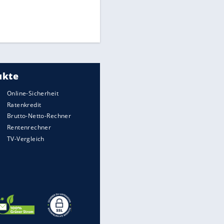
Times: Infantino bietet WM-
Finale für Unterstützung
EITE
Medien: Infantino ruft FIFA-
Mitarbeiter zu Krisentreffen
DFB: Ermittlungen im "Fall
Freigang" dauern noch an