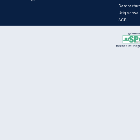
Services
Börse
Jobbörse
Spritpreis aktuell
Wetter
Ferientermine
Partnersuche
Online Angebote