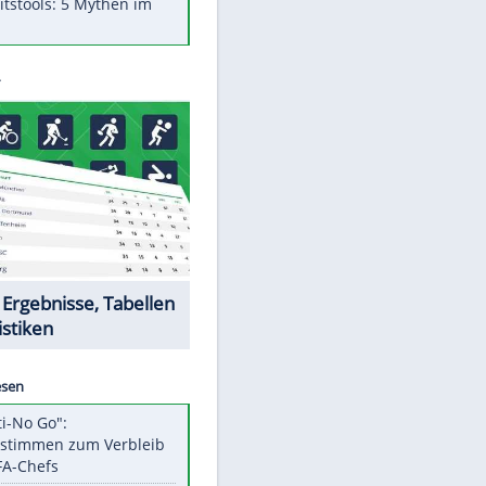
Was bei der Vogelfütterung
wirklich sinnvoll ist
"Infanti-No Go": Pressestimmen
zum Verbleib des FIFA-Chefs
Im Zeitraffer: Die Entwicklung
des Lenkrades
Lebensmittel, die nicht schlecht
werden
Sicherheitstools: 5 Mythen im
Check
Datencenter