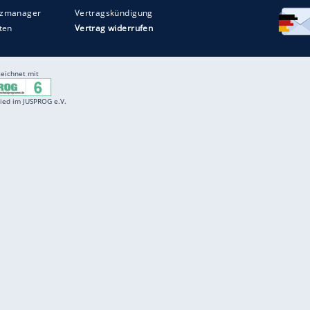
Entertainment
F
Cartoons
Spiele
D
Einbürgerungstest
Videos
f
Führerscheintest
Wissens-Quiz
f
Promi-Quiz
Witze
f
K
freenet