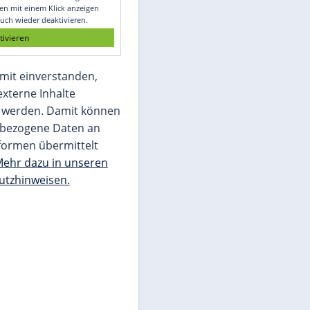
Glomex GmbH
Wir benötigen Ihre Zustimmung, um den
von unserer Redaktion eingebundenen
Inhalt von Glomex GmbH anzuzeigen. Sie
können diesen mit einem Klick anzeigen
lassen und auch wieder deaktivieren.
jetzt aktivieren
Ich bin damit einverstanden,
dass mir externe Inhalte
angezeigt werden. Damit können
personenbezogene Daten an
Drittplattformen übermittelt
werden.
Mehr dazu in unseren
Datenschutzhinweisen.