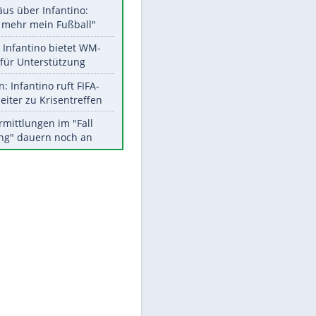
Aktuelle Ergebnisse, Tabellen
und Statistiken
Meistgelesen
"Infanti-No Go":
Pressestimmen zum Verbleib
des FIFA-Chefs
Matthäus über Infantino:
"Nicht mehr mein Fußball"