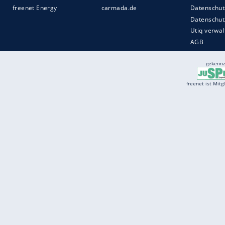
Services
Börse
Jobbörse
Spritpreis aktuell
Wetter
Ferientermine
Partnersuche
Online Angebote