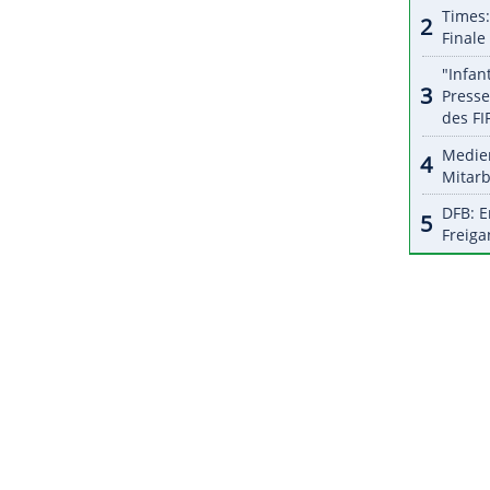
halte angezeigt werden. Damit können personenbezogene
r dazu in unseren Datenschutzhinweisen.
üller (Unterhaching), einzige deutsche Boarderin im
ie Verschiebung. Weil sie erkrankt ist, fühle sie
ZURÜCK ZUR STARTS