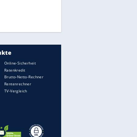
"Infanti-No Go":
Pressestimmen zum Verbleib
des FIFA-Chefs
Medien: Infantino ruft FIFA-
Mitarbeiter zu Krisentreffen
DFB: Ermittlungen im "Fall
Freigang" dauern noch an