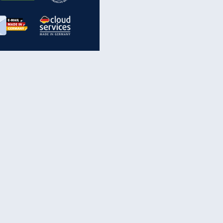
inanzen & Produkte
iscounter-Angebote
Online-Sicherheit
reenet Cloud
Ratenkredit
reenet Mail
Brutto-Netto-Rechner
reenet Webhosting
Rentenrechner
fz-Versicherung
TV-Vergleich