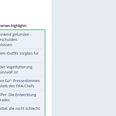
©
SID
Unsere Themen-Highlights
Totes Kleinkind gefunden -
Fremdverschulden
ausgeschlossen
Diese Promi-Outfits sorgten für