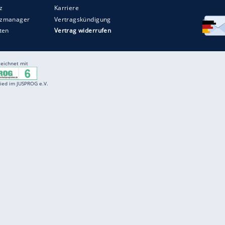
Entertainment
F
Cartoons
Spiele
D
Einbürgerungstest
Videos
f
Führerscheintest
Wissens-Quiz
f
Promi-Quiz
Witze
f
K
freenet