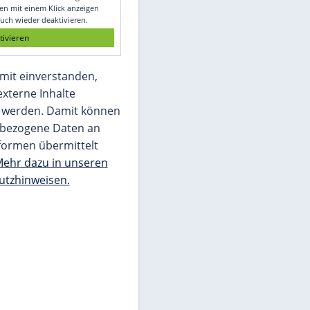
Glomex GmbH
Wir benötigen Ihre Zustimmung, um den
von unserer Redaktion eingebundenen
Inhalt von Glomex GmbH anzuzeigen. Sie
können diesen mit einem Klick anzeigen
lassen und auch wieder deaktivieren.
jetzt aktivieren
Ich bin damit einverstanden,
dass mir externe Inhalte
angezeigt werden. Damit können
personenbezogene Daten an
Drittplattformen übermittelt
werden.
Mehr dazu in unseren
Datenschutzhinweisen.