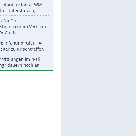
Aktuelle Ergebnisse, Tabellen
und Statistiken
EITE
Meistgelesen
Matthäus über Infantino:
"Nicht mehr mein Fußball"
Times: Infantino bietet WM-
Finale für Unterstützung