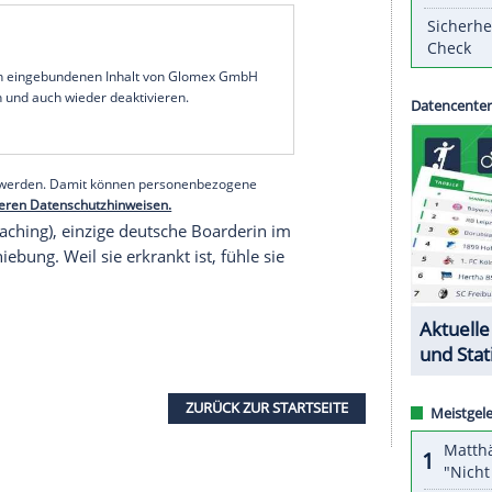
 den Bergen um Pyeongchang entwickelt sich zum
der Slopestyle-Wettbewerb der
en werden. Wegen der Böen werde sich der für
tart "um mindestens 60 Minuten" verzögern,
n abgesagt worden. Das Finale am Montag sollte
n nur zwei statt wie üblich drei Läufen gefahren
er Riesenslalom der Frauen wurden wegen des
serer Redaktion eingebundenen Inhalt von Glomex GmbH
nzeigen lassen und auch wieder deaktivieren.