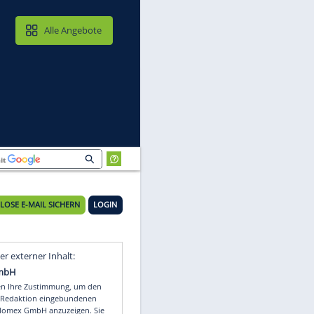
MAIL & CLOUD
Alle Angebote
KOSTENLOSE E-MAIL SICHERN
LOGIN
Video
Empfohlener externer Inhalt: