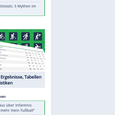
Aufruhr!
Was bei der Vogelfütterung
wirklich sinnvoll ist
"Infanti-No Go": Pressestimmen
zum Verbleib des FIFA-Chefs
Im Zeitraffer: Die Entwicklung
des Lenkrades
Lebensmittel, die nicht schlecht
werden
Sicherheitstools: 5 Mythen im
Check
Datencenter