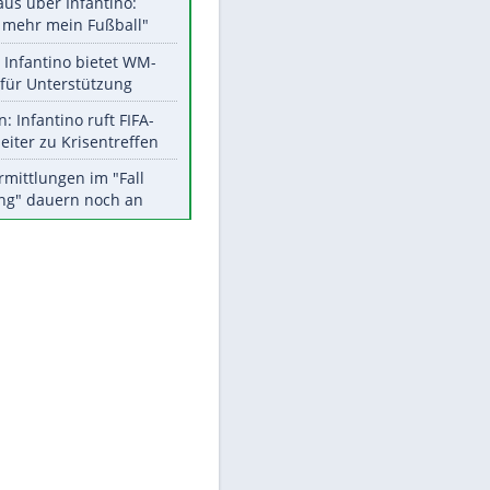
Aktuelle Ergebnisse, Tabellen
und Statistiken
Meistgelesen
"Infanti-No Go":
Pressestimmen zum Verbleib
des FIFA-Chefs
Matthäus über Infantino:
EITE
"Nicht mehr mein Fußball"
Times: Infantino bietet WM-