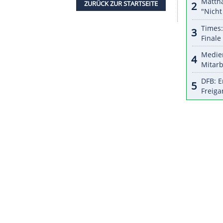
nische Team reist erst am Freitag nach Predazzo.
Weltmeister Prevc gemeinsam mit seiner
ach Gold greift, die slowenische Fahne tragen.
llinger landete auf den Rängen 20, elf und 18,
 Plätze 28, 30 und 27 hinaus.
aft (Österreich), Kristoffer Eriksen Sundal aus
lho Palosaari, der im zweiten Durchgang
 Training der Männer steht erst am Sonntagabend
ZURÜCK ZUR STARTS