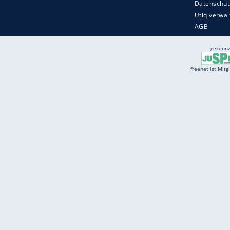
Services
Börse
Jobbörse
Spritpreis aktuell
Wetter
Ferientermine
Partnersuche
Online Angebote