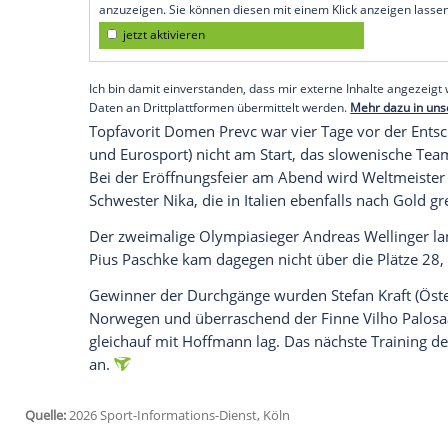
Normalschanze mit starken Leistungen ü
Donnerstagabend einen der drei Durchgän
drei. Auch Philipp Raimund bewies mit d
"Die drei Sprünge waren alle auf einem 
zurecht", sagte der deutsche Meister Ho
Empfohlener externer Inhalt:
Glomex GmbH
Wir benötigen Ihre Zustimmung, um den von un
anzuzeigen. Sie können diesen mit einem Klick a
jetzt aktivieren
Ich bin damit einverstanden, dass mir externe In
Daten an Drittplattformen übermittelt werden.
Meh
Topfavorit Domen Prevc war vier Tage 