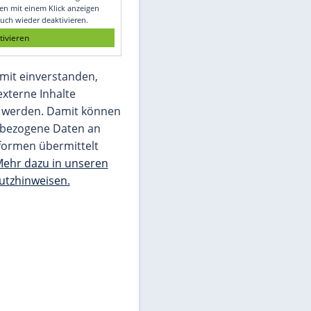
Glomex GmbH
Wir benötigen Ihre Zustimmung, um den
von unserer Redaktion eingebundenen
Inhalt von Glomex GmbH anzuzeigen. Sie
können diesen mit einem Klick anzeigen
lassen und auch wieder deaktivieren.
jetzt aktivieren
Ich bin damit einverstanden,
dass mir externe Inhalte
angezeigt werden. Damit können
personenbezogene Daten an
Drittplattformen übermittelt
werden.
Mehr dazu in unseren
Datenschutzhinweisen.