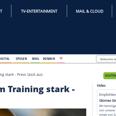
INTERNET
TV-ENTERTAINMENT
♥
IFESTYLE
DIGITAL
SPIELEN
MAIL
DOMAIN
 im Training stark - Prevc lässt aus
n im Training stark -