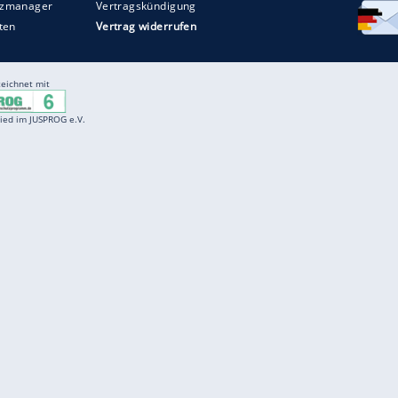
Entertainment
F
Cartoons
Spiele
D
Einbürgerungstest
Videos
f
Führerscheintest
Wissens-Quiz
f
Promi-Quiz
Witze
f
K
freenet