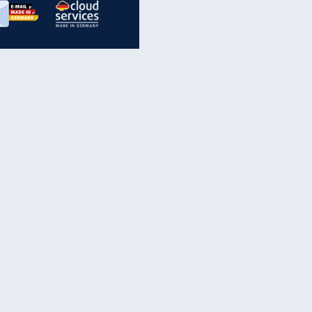
inanzen & Produkte
iscounter-Angebote
Online-Sicherheit
reenet Cloud
Ratenkredit
reenet Mail
Brutto-Netto-Rechner
reenet Webhosting
Rentenrechner
fz-Versicherung
TV-Vergleich