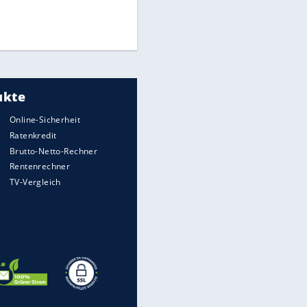
Finale für Unterstützung
Medien: Infantino ruft FIFA-
Mitarbeiter zu Krisentreffen
DFB: Ermittlungen im "Fall
Freigang" dauern noch an