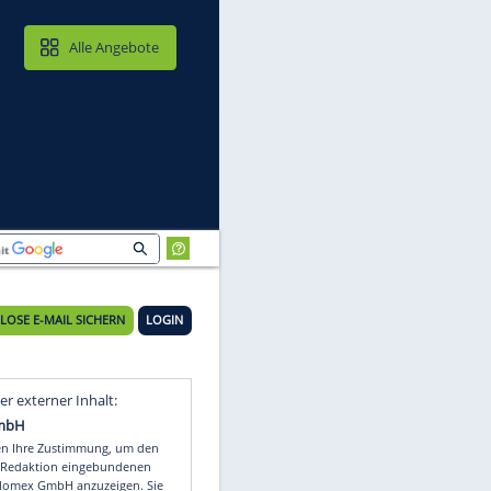
MAIL & CLOUD
Alle Angebote
KOSTENLOSE E-MAIL SICHERN
LOGIN
Video
Empfohlener externer Inhalt: