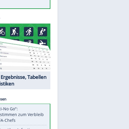
Was bei der Vogelfütterung
wirklich sinnvoll ist
"Infanti-No Go": Pressestimmen
zum Verbleib des FIFA-Chefs
Im Zeitraffer: Die Entwicklung
des Lenkrades
Lebensmittel, die nicht schlecht
werden
Sicherheitstools: 5 Mythen im
Check
Datencenter