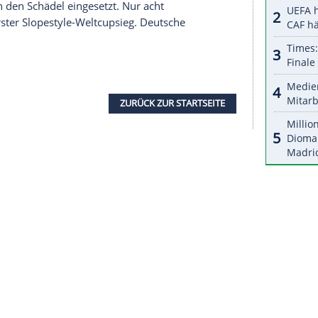
r dazu in unseren Datenschutzhinweisen.
g-Air-Premiere dank überragender Sprünge in
nge mit 187,75 Punkten.
Silber
ging auf der Anlage
n Gu
die chinesischen Erwartungen mit
Gold
erfüllt
enson (183,00),
Bronze
an den
Schweden
Henrik
e die Gelegenheit genutzt. Ich wollte für
er zweimalige X-Games-Sieger Ruud, der bereits
te. Im letzten Durchgang sprang er, bereits als
orwegischen
Flagge
in der Hand. Für die
lle
in Peking.
te 2016 einen schweren
Autounfall
nur knapp
itanplatte in den
Schädel
eingesetzt. Nur acht
Alm
sein erster Slopestyle-Weltcupsieg. Deutsche