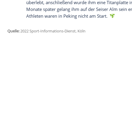
Daten an Drittplattformen übermittelt werden.
Meh
In
Peking
gewann Ruud die olympische Bi
den ersten beiden der drei Finaldurchgä
in Shougang, auf der am Tag zuvor
Eilee
hatte, an den US-Amerikaner Colby Stev
Harlaut (181,00).
"Ich war komplett in dem Moment und hab
Norwegen
eine Show abliefern", sagte d
die
Qualifikation
für sich entschieden hat
Olympiasieger
feststehend, mit einer n
Skandinavier war es die vierte
Goldmedai
Silbermedaillengewinner Stevenson hat
überlebt, anschließend wurde ihm eine T
Monate später gelang ihm auf der Seiser
Athleten waren in
Peking
nicht am Start.