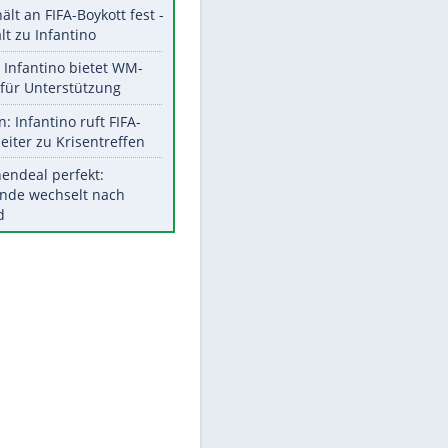
Aktuelle Ergebnisse, Tabellen
und Statistiken
Meistgelesen
"Infanti-No Go":
Pressestimmen zum Verbleib
des FIFA-Chefs
UEFA hält an FIFA-Boykott fest -
CAF hält zu Infantino