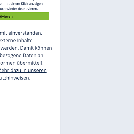
Glomex GmbH
Wir benötigen Ihre Zustimmung, um den
von unserer Redaktion eingebundenen
Inhalt von Glomex GmbH anzuzeigen. Sie
können diesen mit einem Klick anzeigen
lassen und auch wieder deaktivieren.
jetzt aktivieren
Ich bin damit einverstanden,
dass mir externe Inhalte
angezeigt werden. Damit können
personenbezogene Daten an
Drittplattformen übermittelt
werden.
Mehr dazu in unseren
Datenschutzhinweisen.