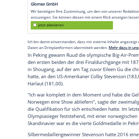
Ruud mit den Gedanken ein wenig ab. Zu 
Krebs
gestorben war, trug der 21-Jährige
das dieser ihm einst geschenkt hatte: "Ic
würde, wie glücklich ich hier bin und das
Auf die WM-Teilnahme im vergangenen Ja
sein zu können. "Ich bin sehr dankbar für 
Familie
stand eng zusammen, das hat mic
Empfohlener externer Inhalt:
Glomex GmbH
Wir benötigen Ihre Zustimmung, um den von un
anzuzeigen. Sie können diesen mit einem Klick a
jetzt aktivieren
Ich bin damit einverstanden, dass mir externe In