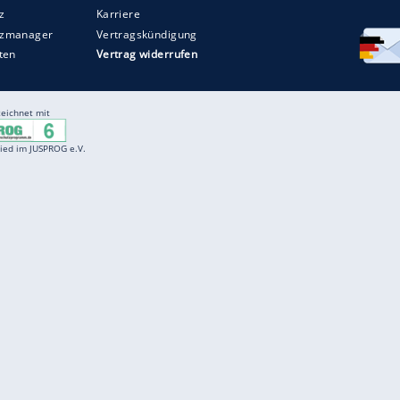
Entertainment
F
Cartoons
Spiele
D
Einbürgerungstest
Videos
f
Führerscheintest
Wissens-Quiz
f
Promi-Quiz
Witze
f
K
freenet