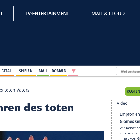
INTERNET
TV-ENTERTAINMENT
♥
IFESTYLE
DIGITAL
SPIELEN
MAIL
DOMAIN
 Zu Ehren des toten Vaters
 Zu Ehren des toten