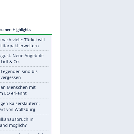
©
SID
Unsere Themen-Highlights
Aus drei mach viele: Türkei will
neuen Militärpakt erweitern
Ab 10. August: Neue Angebote
bei ALDI, Lidl & Co.