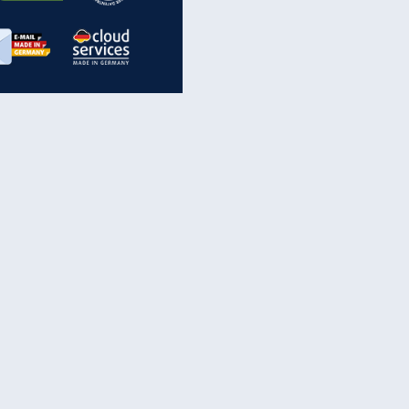
inanzen & Produkte
iscounter-Angebote
Online-Sicherheit
reenet Cloud
Ratenkredit
reenet Mail
Brutto-Netto-Rechner
reenet Webhosting
Rentenrechner
fz-Versicherung
TV-Vergleich