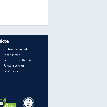
Times: Infantino bietet WM-
Finale für Unterstützung
Medien: Infantino ruft FIFA-
Mitarbeiter zu Krisentreffen
EITE
Millionendeal perfekt:
Diomande wechselt nach
Madrid