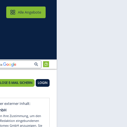
MAIL & CLOUD
Alle Angebote
KOSTENLOSE E-MAIL SICHERN
LOGIN
Video
Empfohlener externer Inhalt: