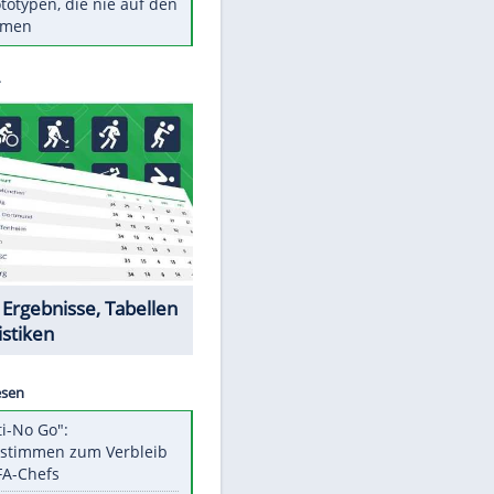
Diese TV-Legenden sind bis
heute unvergessen
Woran man Menschen mit
niedrigem EQ erkennt
Torlos gegen Kaiserslautern:
Stotterstart von Wolfsburg
Ist ein Vulkanausbruch in
Deutschland möglich?
5 VW-Prototypen, die nie auf den
Markt kamen
Datencenter