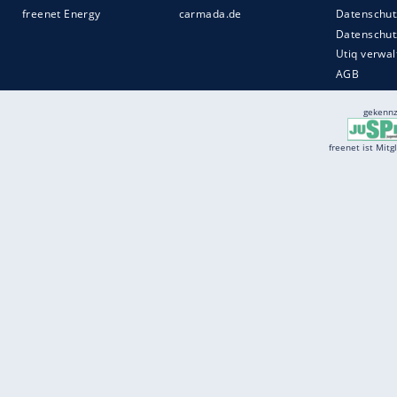
Services
Börse
Jobbörse
Spritpreis aktuell
Wetter
Ferientermine
Partnersuche
Online Angebote