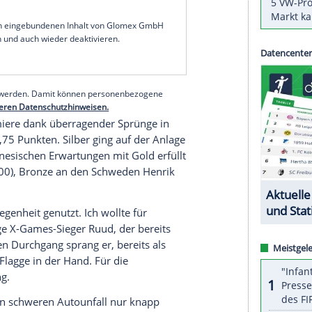
Ehren seines Vaters Öivind, der im April 2021 an
 ein goldenes
Armband
am linken
Handgelenk
,
h glaube, er wäre sehr glücklich, wenn er sehen
s ich meine Ziele erreiche."
hr hatte Ruud verzichtet, um bei seinem Vater
diese Zeit, die wir noch hatten", erzählte er: "Die
h getragen."
serer Redaktion eingebundenen Inhalt von Glomex GmbH
nzeigen lassen und auch wieder deaktivieren.
halte angezeigt werden. Damit können personenbezogene