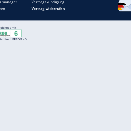
Entertainment
F
Cartoons
Spiele
D
Einbürgerungstest
Videos
f
Führerscheintest
Wissens-Quiz
f
Promi-Quiz
Witze
f
K
freenet