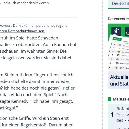
rostiger, bis der erstaunliche Curling-Beef in
ngen ausartete.
sche Third Marc Kennedy dem Schweden Oskar
 Spieler alle verkabelt sind, ging der Streit erst
en Medien viral.
serer Redaktion eingebundenen Inhalt von Glomex GmbH
nzeigen lassen und auch wieder deaktivieren.
halte angezeigt werden. Damit können personenbezogene
r dazu in unseren Datenschutzhinweisen.
ßes? Schon früh im Spiel hatte Schweden