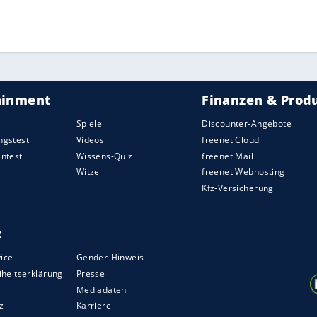
ach Studie der TV-Bilder dennoch eine mündliche
Wortwahl Kennedys aus. World Curling wies zudem
ssenes Verhalten zusätzliche Sanktionen nach sich
ie Regel R.19, die unter anderem besagt, dass
der betreffenden Person führen kann.
 steht bei drei Siegen ohne Niederlage. Die
erloren.
ZURÜCK ZUR STARTS