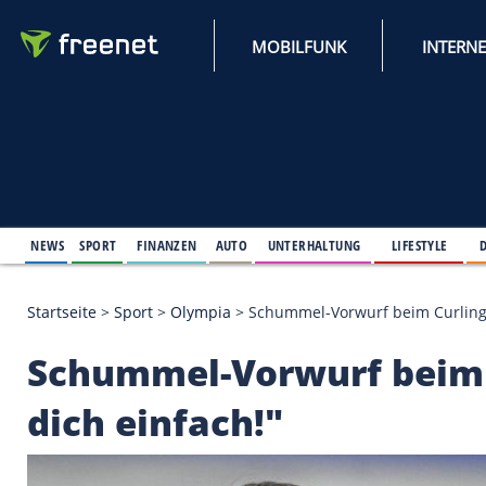
MOBILFUNK
NEWS
SPORT
FINANZEN
AUTO
UNTERHALTUNG
L
Startseite
>
Sport
>
Olympia
>
Schummel-Vorwurf bei
Schummel-Vorwurf b