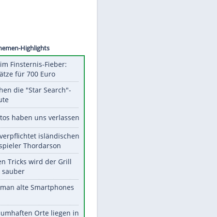
A FABI
Unsere Themen-Highlights
Spanien im Finsternis-Fieber:
Balkonplätze für 700 Euro
Das machen die "Star Search"-
Stars heute