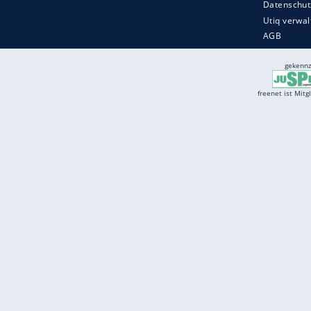
Services
Börse
Jobbörse
Spritpreis aktuell
Wetter
Ferientermine
Partnersuche
Online Angebote