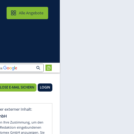
MAIL & CLOUD
Alle Angebote
KOSTENLOSE E-MAIL SICHERN
LOGIN
Video
Empfohlener externer Inhalt: