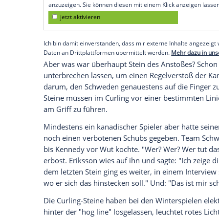
Freitag über mehrere Ends frostiger und f
hitzigen Betrugsvorwürfen und Beleidigu
"Komm, verpiss Dich!", rief der kanadi
Eriksson zu, "verpiss Dich einfach!" Da die
live um die Welt und später in den Sozial
Empfohlener externer Inhalt:
Glomex GmbH
Wir benötigen Ihre Zustimmung, um den von un
anzuzeigen. Sie können diesen mit einem Klick a
jetzt aktivieren
Ich bin damit einverstanden, dass mir externe In
Daten an Drittplattformen übermittelt werden.
Meh
Aber was war überhaupt Stein des Ansto