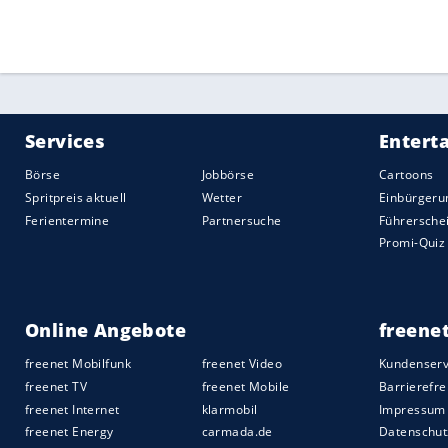
Am Tag darauf sprach der Weltverband n
Verwarnung gegen die Kanadier für die 
darauf hin, dass "ein weiteres unangeme
ziehen würde" und bezog sich dabei auf d
"jeder Verstoß" zu einer Suspendierung 
Am Ende übrigens gewann Kanada 8:6 und
Schweden haben ihre ersten drei Spiele v
Quelle:
2026 Sport-Informations-Dienst, Köln