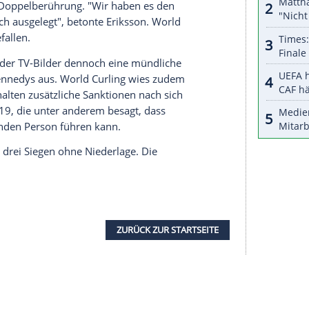
stoß der Kanadier zu überprüfen. Auch Kanada bat
e Finger zu schauen. Im wahrsten Sinne: Die
mmten Linie losgelassen werden, sie sind dabei
hatte seinem Stein mit dem Finger offensichtlich
 Team Schweden stichelte damit immer wieder,
er tut das? Ich habe das noch nie getan", rief er
"Ich zeige dir das Video nach dem Spiel." Nach
m Interview sagte Kennedy: "Ich habe ihm gesagt,
 ist mir scheißegal."
ielen elektronische Griffe. Wird ein Stein erst
et rotes Licht für einen Regelverstoß. Darum aber
 verbotene Doppelberührung. "Wir haben es den
e Regel falsch ausgelegt", betonte Eriksson. World
rstöße aufgefallen.