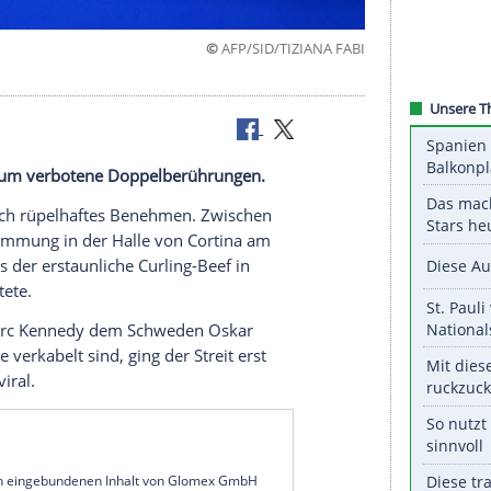
©
AFP/SID/TIZIAN
 einfach!"
 ein Streit um verbotene Doppelberührungen.
erte plötzlich rüpelhaftes Benehmen. Zwischen
de die Stimmung in der Halle von Cortina am