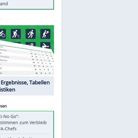
Diese Autos haben uns verlassen
St. Pauli verpflichtet isländischen
Nationalspieler Thordarson
Mit diesen Tricks wird der Grill
ruckzuck sauber
So nutzt man alte Smartphones
sinnvoll
Diese traumhaften Orte liegen in
Deutschland
Datencenter