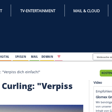
INTERNET
TV-ENTERTAINMENT
♥
IFESTYLE
DIGITAL
SPIELEN
MAIL
DOMAIN
m Curling: "Verpiss dich einfach!"
eim Curling: "Verpiss