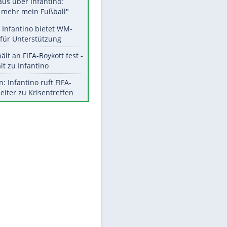
Aktuelle Ergebnisse, Tabellen
und Statistiken
Meistgelesen
"Infanti-No Go":
Pressestimmen zum Verbleib
des FIFA-Chefs
Matthäus über Infantino:
"Nicht mehr mein Fußball"
Times: Infantino bietet WM-