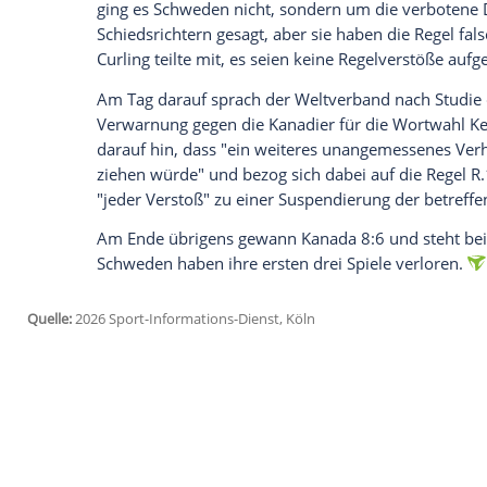
unterbrechen lassen, um einen Regelver
darum, den Schweden genauestens auf di
Steine müssen im Curling vor einer besti
am Griff zu führen.
Mindestens ein kanadischer Spieler aber 
noch einen verbotenen Schubs gegeben.
bis Kennedy vor Wut kochte. "Wer? Wer? W
erbost. Eriksson wies auf ihn und sagte: 
dem letzten Stein ging es weiter, in eine
wo er sich das hinstecken soll." Und: "Das
Die Curling-Steine haben bei den Wintersp
hinter der "hog line" losgelassen, leucht
ging es Schweden nicht, sondern um die
Schiedsrichtern gesagt, aber sie haben di
Curling teilte mit, es seien keine Regelve