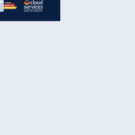
inanzen & Produkte
iscounter-Angebote
Online-Sicherheit
reenet Cloud
Ratenkredit
reenet Mail
Brutto-Netto-Rechner
reenet Webhosting
Rentenrechner
fz-Versicherung
TV-Vergleich