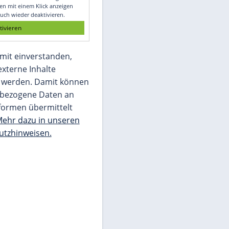
Glomex GmbH
Wir benötigen Ihre Zustimmung, um den
von unserer Redaktion eingebundenen
Inhalt von Glomex GmbH anzuzeigen. Sie
können diesen mit einem Klick anzeigen
lassen und auch wieder deaktivieren.
jetzt aktivieren
Ich bin damit einverstanden,
dass mir externe Inhalte
angezeigt werden. Damit können
personenbezogene Daten an
Drittplattformen übermittelt
werden.
Mehr dazu in unseren
Datenschutzhinweisen.