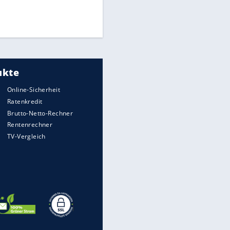
Finale für Unterstützung
UEFA hält an FIFA-Boykott fest -
CAF hält zu Infantino
Medien: Infantino ruft FIFA-
Mitarbeiter zu Krisentreffen
EITE