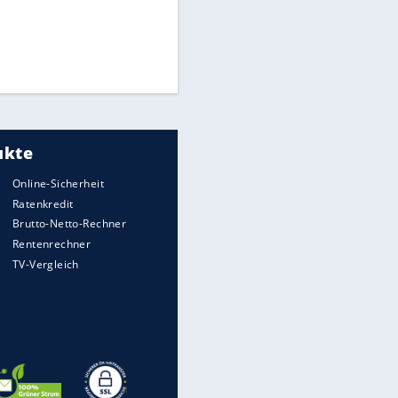
Times: Infantino bietet WM-
Finale für Unterstützung
Millionendeal perfekt:
Diomande wechselt nach
Madrid
Reese entschuldigt sich bei
Fans: "Tut mir aufrichtig leid"
EITE