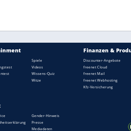
Löwen Braunschweig/24/3), Jan Niklas Wimberg
ZURÜCK ZUR STARTS