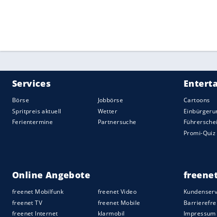
Reims/Frankreich/31/13), Lukas Wank (
(Niners Chemnitz/25/6)
Trainer:
Henrik Rödl
(52)
Quelle:
2021 Sport-Informations-Dienst, Köln