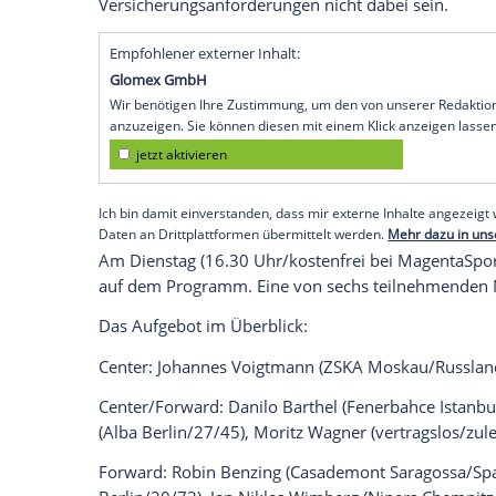
Köln (SID) - Basketball-Bundestrainer
Hen
Baskets Bonn) als letzten Spieler gestric
Olympia-Qualifikation in Split/Kroatien
Kapitän
Robin Benzing
(Casademont Sara
Mit dabei sind in den vertragslosen
Isaa
Wagner
(zuletzt Orlando Magic) zwei Prof
aktiv waren. Maximilian Kleber (Dallas M
Theis (zuletzt Chicago Bulls) und Isaiah H
abgesagt, Dennis Schröder (zuletzt Los 
Versicherungsanforderungen nicht dabei 
Empfohlener externer Inhalt:
Glomex GmbH
Wir benötigen Ihre Zustimmung, um den von un
anzuzeigen. Sie können diesen mit einem Klick a
jetzt aktivieren