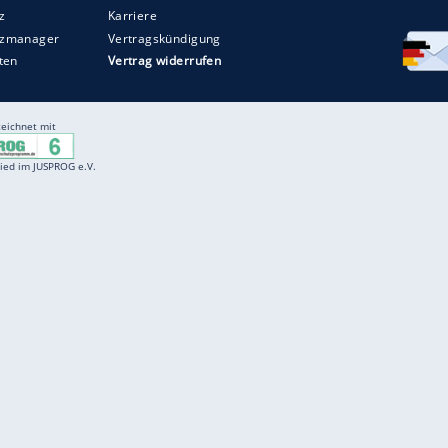
Entertainment
F
Cartoons
Spiele
D
Einbürgerungstest
Videos
f
Führerscheintest
Wissens-Quiz
f
Promi-Quiz
Witze
f
K
freenet