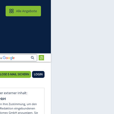
MAIL & CLOUD
Alle Angebote
KOSTENLOSE E-MAIL SICHERN
LOGIN
a-
Video
Empfohlener externer Inhalt: