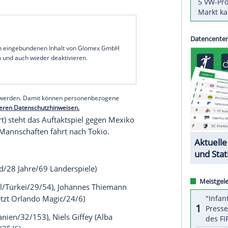
rik Rödl
hat Center Leon Kratzer (Telekom
hen und damit sein zwölfköpfiges Aufgebot für die
 zusammen. Angeführt wird das Nationalteam von
gossa/Spanien).
c Bonga
(zuletzt Washington Wizards) und
Moritz
is, die in der abgelaufenen Saison in der NBA
avericks) sowie die ebenfalls vertragslosen Daniel
artenstein (zuletzt Cleveland Cavaliers) hatten
Angeles Lakers) kann wegen der hohen
sein.
serer Redaktion eingebundenen Inhalt von Glomex GmbH
nzeigen lassen und auch wieder deaktivieren.