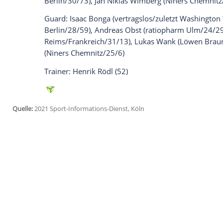
Ich bin damit einverstanden, dass mir externe In
Daten an Drittplattformen übermittelt werden.
Meh
Am Dienstag (16.30 Uhr/kostenfrei bei M
auf dem Programm. Eine von sechs teil
Das Aufgebot im Überblick:
Center:
Johannes Voigtmann
(ZSKA Moska
Center/Forward:
Danilo Barthel
(Fenerbah
(Alba Berlin/27/45), Moritz Wagner (vert
Forward:
Robin Benzing
(Casademont Sara
Berlin/30/73),
Jan Niklas Wimberg
(Niner
Guard:
Isaac Bonga
(vertragslos/zuletzt
Berlin/28/59), Andreas Obst (ratiophar