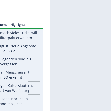
©
SID
Unsere Themen-Highlights
Aus drei mach viele: Türkei will
neuen Militärpakt erweitern
Ab 10. August: Neue Angebote
bei ALDI, Lidl & Co.