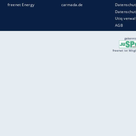
Services
Börse
Jobbörse
Spritpreis aktuell
Wetter
Ferientermine
Partnersuche
Online Angebote