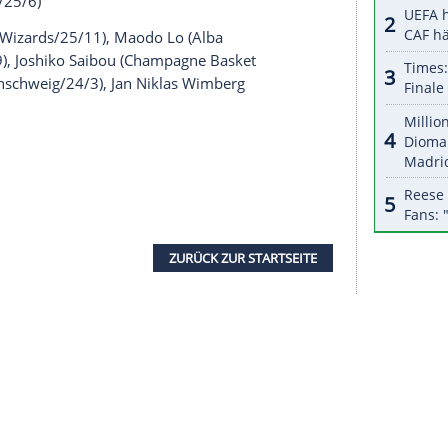
halte angezeigt werden. Damit können personenbezogene
r dazu in unseren Datenschutzhinweisen.
agentaSport) steht das Auftaktspiel gegen Mexiko
nehmenden Mannschaften fährt nach Tokio.
u/Russland/28 Jahre/69 Länderspiele)
ce Istanbul/Türkei/29/54),
Johannes Thiemann
ragslos/zuletzt Orlando Magic/24/6)
gossa/Spanien/32/153), Niels Giffey (Alba
s Chemnitz/25/6)
 Washington Wizards/25/11), Maodo Lo (Alba
m Ulm/24/29),
Joshiko Saibou
(Champagne Basket