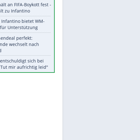
Aktuelle Ergebnisse, Tabellen
und Statistiken
Meistgelesen
"Infanti-No Go":
Pressestimmen zum Verbleib
des FIFA-Chefs
UEFA hält an FIFA-Boykott fest -
CAF hält zu Infantino