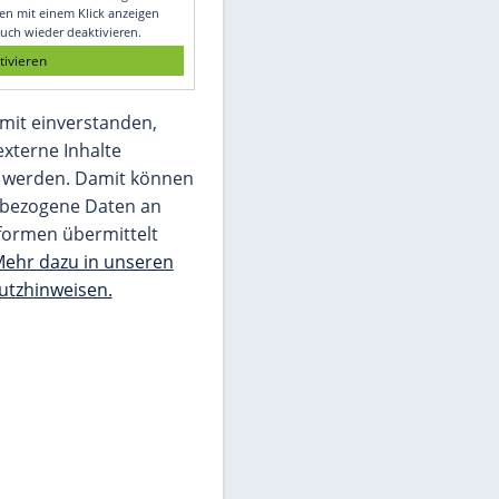
Glomex GmbH
Wir benötigen Ihre Zustimmung, um den
von unserer Redaktion eingebundenen
Inhalt von Glomex GmbH anzuzeigen. Sie
können diesen mit einem Klick anzeigen
lassen und auch wieder deaktivieren.
jetzt aktivieren
Ich bin damit einverstanden,
dass mir externe Inhalte
angezeigt werden. Damit können
personenbezogene Daten an
Drittplattformen übermittelt
werden.
Mehr dazu in unseren
Datenschutzhinweisen.