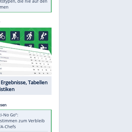
Diese TV-Legenden sind bis
heute unvergessen
Woran man Menschen mit
niedrigem EQ erkennt
Torlos gegen Kaiserslautern:
Stotterstart von Wolfsburg
Ist ein Vulkanausbruch in
Deutschland möglich?
5 VW-Prototypen, die nie auf den
Markt kamen
Datencenter