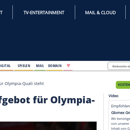
INTERNET
TV-ENTERTAINMENT
♥
IFESTYLE
DIGITAL
SPIELEN
MAIL
DOMAIN
: Aufgebot für Olympia-Quali steht
r: Aufgebot für Olympi