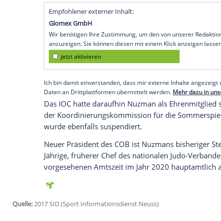
Lausanne
(SID) - Die
Exekutive
des
Inter
Suspendierung
des brasilianischen Olym
COB wird zunächst seine Mitgliedsrecht
zurückerhalten", teilte die Weltregierung
Eine Voraussetzung dafür war der Rücktr
Nuzman
gewesen.
Nuzman
war Anfang O
verhaftet, einige Tage später aber unter 
Dem 75-Jährigen wird unter anderem vor
Sommerspiele 2016 an die brasilianische
Empfohlener externer Inhalt:
Glomex GmbH
Wir benötigen Ihre Zustimmung, um den von un
anzuzeigen. Sie können diesen mit einem Klick a
jetzt aktivieren