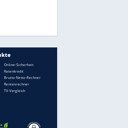
Times: Infantino bietet WM-
Finale für Unterstützung
Medien: Infantino ruft FIFA-
Mitarbeiter zu Krisentreffen
Millionendeal perfekt:
Diomande wechselt nach
Madrid