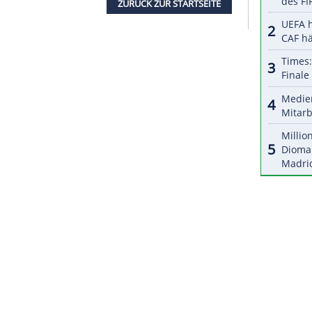
halte angezeigt werden. Damit können personenbezogene
r dazu in unseren Datenschutzhinweisen.
enmitglied suspendiert. Außerdem wurde er aus
Sommerspiele 2020 in Tokio abgezogen, das COB
sheriger Stellvertreter Paulo Wanderley. Der 67-
udo-Verbandes, wird das COB bis zum Ende der
ptamtlich anführen.
ZURÜCK ZUR STARTS