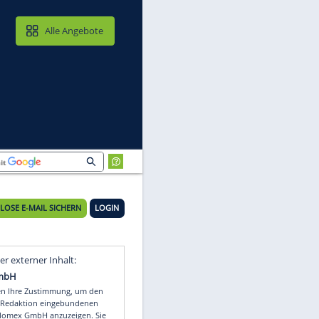
MAIL & CLOUD
Alle Angebote
KOSTENLOSE E-MAIL SICHERN
LOGIN
Video
Empfohlener externer Inhalt: