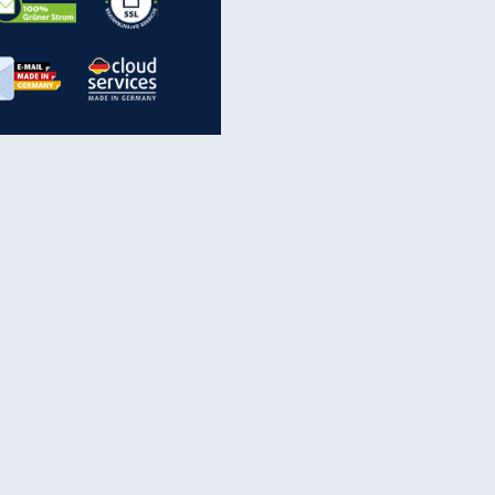
inanzen & Produkte
iscounter-Angebote
Online-Sicherheit
reenet Cloud
Ratenkredit
reenet Mail
Brutto-Netto-Rechner
reenet Webhosting
Rentenrechner
fz-Versicherung
TV-Vergleich