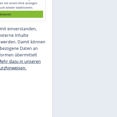
Glomex GmbH
Wir benötigen Ihre Zustimmung, um den
von unserer Redaktion eingebundenen
Inhalt von Glomex GmbH anzuzeigen. Sie
können diesen mit einem Klick anzeigen
lassen und auch wieder deaktivieren.
jetzt aktivieren
Ich bin damit einverstanden,
dass mir externe Inhalte
angezeigt werden. Damit können
personenbezogene Daten an
Drittplattformen übermittelt
werden.
Mehr dazu in unseren
Datenschutzhinweisen.