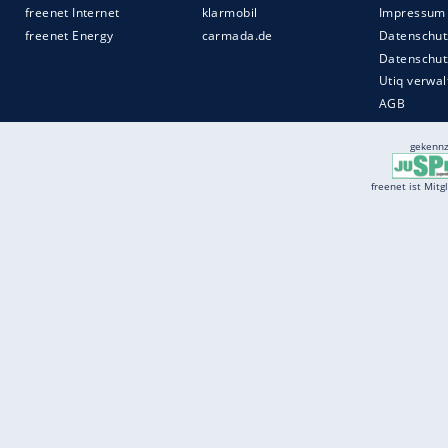
Services
Börse
Jobbörse
Spritpreis aktuell
Wetter
Ferientermine
Partnersuche