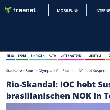
MOBILFUNK
NEWS
SPORT
FINANZEN
AUTO
UNTERHALTUNG
L
Startseite
>
Sport
>
Olympia
>
Rio-Skandal: IOC heb
Rio-Skandal: IOC he