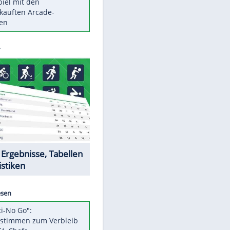
Die größten Mythen über
Medikamente
Braunschweig nach Kantersieg in
Magdeburg an der Spitze
Vorsicht: Diese 17 Dinge hassen
Katzen
Illegales Asphalt-Kartell muss
Mio-Strafe zahlen
Memo-Spiel mit den
meistverkauften Arcade-
Maschinen
Datencenter