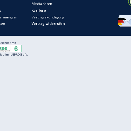
Entertainment
F
Cartoons
Spiele
D
Einbürgerungstest
Videos
f
Führerscheintest
Wissens-Quiz
f
Promi-Quiz
Witze
f
K