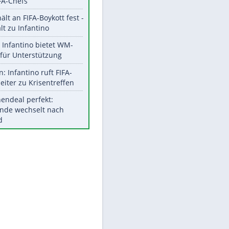
Aktuelle Ergebnisse, Tabellen
und Statistiken
Meistgelesen
"Infanti-No Go":
Pressestimmen zum Verbleib
des FIFA-Chefs
EITE
UEFA hält an FIFA-Boykott fest -
CAF hält zu Infantino