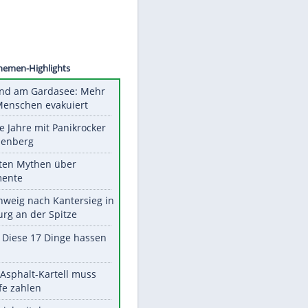
©
SID
Unsere Themen-Highlights
Waldbrand am Gardasee: Mehr
als 200 Menschen evakuiert
Durch die Jahre mit Panikrocker
Udo Lindenberg