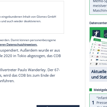
nationalen Olympischen Komitees
(
IOC
) hat die
pia-Komitees COB in Teilen aufgehoben. "Das
e im Verbund der internationalen NOKs
 des Sport am Dienstag mit.
itt des bisherigen COB-Präsidenten
Carlos Arthur
ktober von der brasilianischen
Bundespolizei
Auflagen wieder auf freien Fuß gesetzt worden.
geworfen, Stimmen für die Vergabe der
 Metropole gekauft zu haben.
serer Redaktion eingebundenen Inhalt von Glomex GmbH
nzeigen lassen und auch wieder deaktivieren.