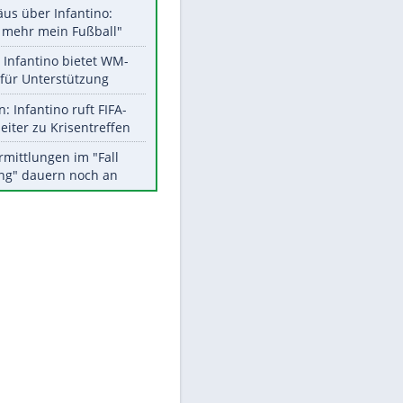
Aktuelle Ergebnisse, Tabellen
und Statistiken
Meistgelesen
"Infanti-No Go":
Pressestimmen zum Verbleib
des FIFA-Chefs
EITE
Matthäus über Infantino:
"Nicht mehr mein Fußball"