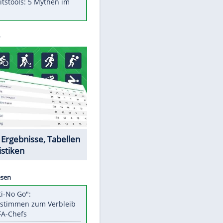
Was bei der Vogelfütterung
wirklich sinnvoll ist
"Infanti-No Go": Pressestimmen
zum Verbleib des FIFA-Chefs
Im Zeitraffer: Die Entwicklung
des Lenkrades
Lebensmittel, die nicht schlecht
werden
Sicherheitstools: 5 Mythen im
Check
Datencenter