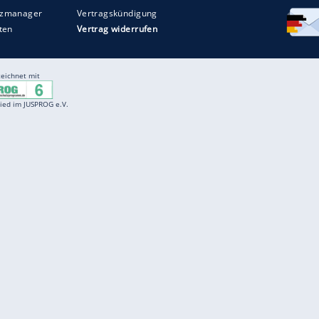
Entertainment
F
Cartoons
Spiele
D
Einbürgerungstest
Videos
f
Führerscheintest
Wissens-Quiz
f
Promi-Quiz
Witze
f
K
freenet