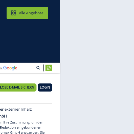
MAIL & CLOUD
Alle Angebote
KOSTENLOSE E-MAIL SICHERN
LOGIN
Video
Empfohlener externer Inhalt: