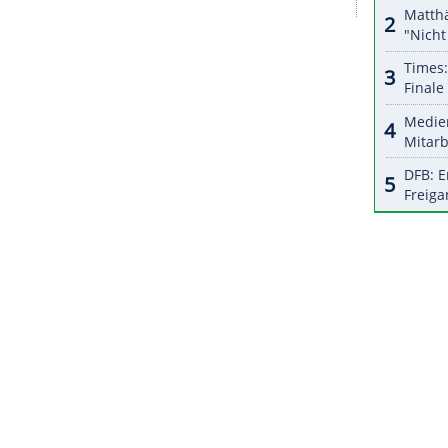
halte angezeigt werden. Damit können personenbezogene
r dazu in unseren Datenschutzhinweisen.
st durchweg positiv", sagte Schlütter. Nach einem
annschaften in den vergangenen Wochen "noch
dend werde nun sein, "die positive Dynamik der
er DSV-Sprecher: "Wenn uns das gelingt, dürfen
e Spiele blicken."
ZURÜCK ZUR STARTS