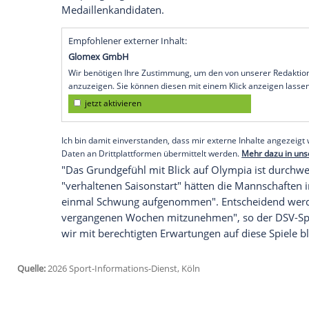
zehn Medaillen als Ziel ausgegeben. Di
(DOSB) abgestimmte Vorgabe sei "ambition
Schlütter, Sprecher des DSV-Vorstands, i
gesamte deutsche Mannschaft peilt der DO
Februar) eine Top-3-Platzierung im Medai
Besonders in der Kombination oder im Sk
jüngster Leistungen gute Medaillenchan
wie Skirennläuferin Emma Aicher oder Bi
Skispringen gelten die Deutschen zudem
Medaillenkandidaten.
Empfohlener externer Inhalt:
Glomex GmbH
Wir benötigen Ihre Zustimmung, um den von un
anzuzeigen. Sie können diesen mit einem Klick a