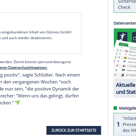
ese mit dem Deutschen Olympischen Sportbund
iert, aber sportlich erreichbar", sagte Andreas
n einer entsprechenden Mitteilung. Für die
SB bei den Spielen in Norditalien (6. bis 22.
llenspiegel an.
i Freestyle hat die deutsche Mannschaft aufgrund
cen, hinzu kommen einzelne Hoffnungsträgerinnen
athletin Franziska Preuß. Im Biathlon und
 in den Mannschaftswettbewerben als
serer Redaktion eingebundenen Inhalt von Glomex GmbH
nzeigen lassen und auch wieder deaktivieren.