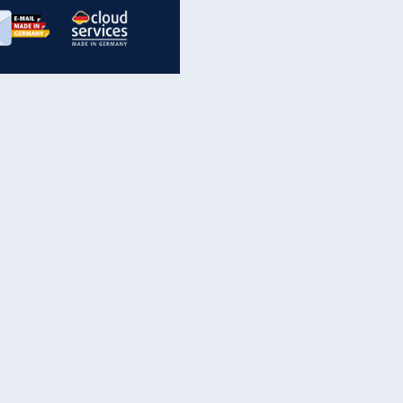
inanzen & Produkte
iscounter-Angebote
Online-Sicherheit
reenet Cloud
Ratenkredit
reenet Mail
Brutto-Netto-Rechner
reenet Webhosting
Rentenrechner
fz-Versicherung
TV-Vergleich