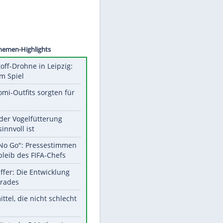
Wagner
Unsere Themen-Highlights
Sprengstoff-Drohne in Leipzig:
Semtex im Spiel
Diese Promi-Outfits sorgten für
Aufruhr!