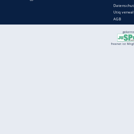
Services
Börse
Jobbörse
Spritpreis aktuell
Wetter
Ferientermine
Partnersuche
Online Angebote