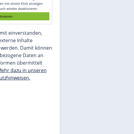
Glomex GmbH
Wir benötigen Ihre Zustimmung, um den
von unserer Redaktion eingebundenen
Inhalt von Glomex GmbH anzuzeigen. Sie
können diesen mit einem Klick anzeigen
lassen und auch wieder deaktivieren.
jetzt aktivieren
Ich bin damit einverstanden,
dass mir externe Inhalte
angezeigt werden. Damit können
personenbezogene Daten an
Drittplattformen übermittelt
werden.
Mehr dazu in unseren
Datenschutzhinweisen.