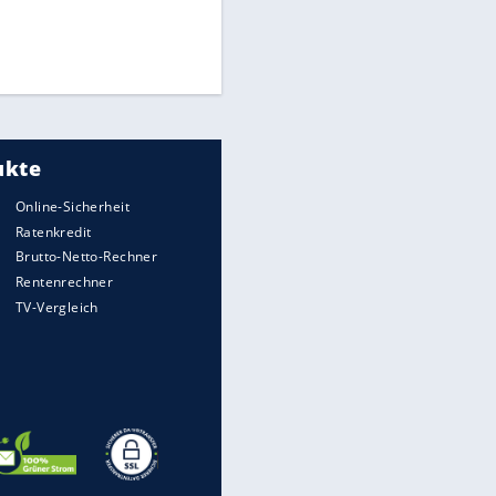
Times: Infantino bietet WM-
Finale für Unterstützung
Medien: Infantino ruft FIFA-
Mitarbeiter zu Krisentreffen
DFB: Ermittlungen im "Fall
Freigang" dauern noch an