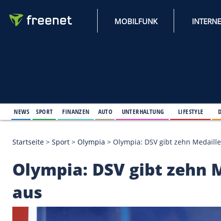
MOBILFUNK
NEWS
SPORT
FINANZEN
AUTO
UNTERHALTUNG
L
Startseite
>
Sport
>
Olympia
>
Olympia: DSV gibt ze
Olympia: DSV gibt ze