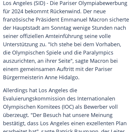
Los Angeles
(SID) - Die Pariser
Olympiabewerbung
für 2024 bekommt Rückenwind. Der neue
französische Präsident
Emmanuel Macron
sicherte
der Hauptstadt am Sonntag wenige Stunden nach
seiner offiziellen
Amteinführung
seine volle
Unterstützung zu. "Ich stehe bei dem Vorhaben,
die
Olympischen Spiele
und die
Paralympics
auszurichten, an ihrer Seite", sagte Macron bei
einem gemeinsamen Auftritt mit der Pariser
Bürgermeisterin
Anne Hidalgo
.
Allerdings hat
Los Angeles
die
Evaluierungskommission des
Internationalen
Olympischen Komitees
(
IOC
) als Bewerber voll
überzeugt. "Der Besuch hat unsere Meinung
bestätigt, dass
Los Angeles
einen exzellenten Plan
erarbeitet hat", sagte
Patrick Baumann
, der Leiter