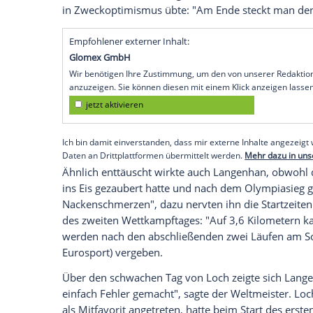
Videotelefonat mit Ehefrau Lisa und sei
Marschroute für den Abend? "Jetzt geht e
Bierchen aufmachen und überlegen, was 
Rekordweltmeister, dessen Traum von der
schon nach dem ersten Wettkampftag gepl
Nach zwei verkorksten Läufen in Cortina
enttäuschenden achten Platz, der Rücks
beträgt fast eine Sekunde (+0,919). Auch 
wollte einfach nicht", sagte Loch, der Fe
in Zweckoptimismus übte: "Am Ende stec
Empfohlener externer Inhalt:
Glomex GmbH
Wir benötigen Ihre Zustimmung, um den von un
anzuzeigen. Sie können diesen mit einem Klick a