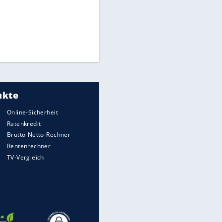
Times: Infantino bietet WM-
Finale für Unterstützung
Medien: Infantino ruft FIFA-
Mitarbeiter zu Krisentreffen
Millionendeal perfekt:
Diomande wechselt nach
EITE
Madrid