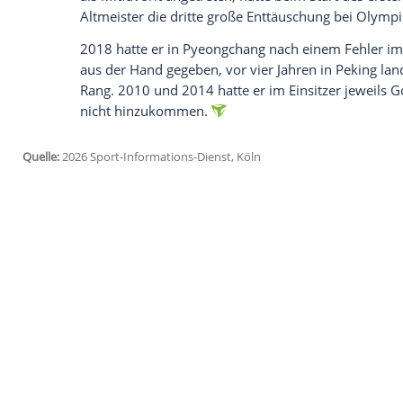
jetzt aktivieren
Ich bin damit einverstanden, dass mir externe In
Daten an Drittplattformen übermittelt werden.
Meh
Ähnlich enttäuscht wirkte auch Langenh
ins Eis gezaubert hatte und nach dem Oly
Nackenschmerzen", dazu nervten ihn die
des zweiten Wettkampftages: "Auf 3,6 Kil
werden nach den abschließenden zwei L
Eurosport) vergeben.
Über den schwachen Tag von Loch zeigte 
einfach Fehler gemacht", sagte der Weltm
als Mitfavorit angetreten, hatte beim St
Altmeister die dritte große Enttäuschung
2018 hatte er in Pyeongchang nach einem