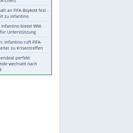
Aktuelle Ergebnisse, Tabellen
und Statistiken
Meistgelesen
"Infanti-No Go":
Pressestimmen zum Verbleib
des FIFA-Chefs
UEFA hält an FIFA-Boykott fest -
CAF hält zu Infantino