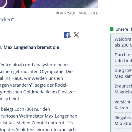
©
AFP/SID/FRANC
den Sand stecken"
 abschreiben. Max Langenhan bremst die
na Sliding Centre hinab und analysierte beim