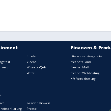
n Peking landete er auf dem undankbaren vierten
er jeweils Gold gewonnen - ein weiteres wird wohl
ZURÜCK ZUR STARTS