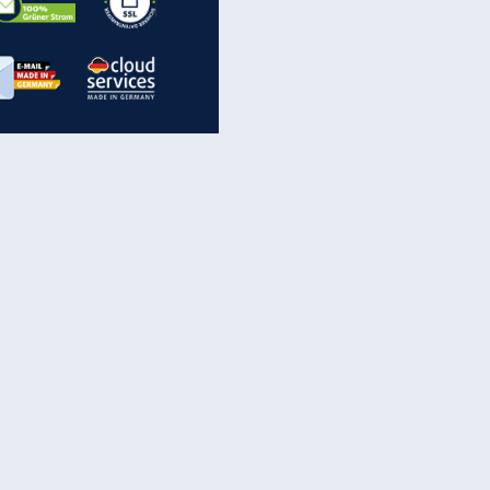
inanzen & Produkte
iscounter-Angebote
Online-Sicherheit
reenet Cloud
Ratenkredit
reenet Mail
Brutto-Netto-Rechner
reenet Webhosting
Rentenrechner
fz-Versicherung
TV-Vergleich