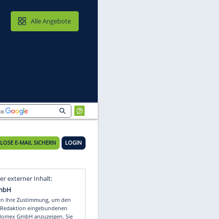
MAIL & CLOUD
Alle Angebote
KOSTENLOSE E-MAIL SICHERN
LOGIN
Video
Empfohlener externer Inhalt: