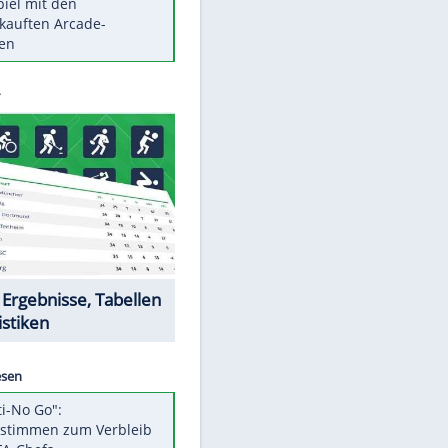
Die größten Mythen über
Medikamente
Braunschweig nach Kantersieg in
Magdeburg an der Spitze
Vorsicht: Diese 17 Dinge hassen
Katzen
Illegales Asphalt-Kartell muss
Mio-Strafe zahlen
Memo-Spiel mit den
meistverkauften Arcade-
Maschinen
Datencenter