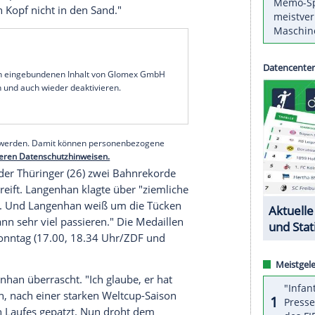
nen Söhnen seinen gebrauchten Olympiatag. Die
s erst einmal ins Haus, wir werden uns ein
wir für morgen verändern", sagte der Rodel-
 dritten olympischen Goldmedaille im Einsitzer
atzt zu sein scheint.
 d'Ampezzo belegt Loch (36) nur den
tand auf den furiosen Weltmeister Max Langenhan
das Podium ist fast sieben Zehntel entfernt. "Es
hler beim Setup des Schlittens einräumte und sich
kt man den Kopf nicht in den Sand."
serer Redaktion eingebundenen Inhalt von Glomex GmbH
nzeigen lassen und auch wieder deaktivieren.