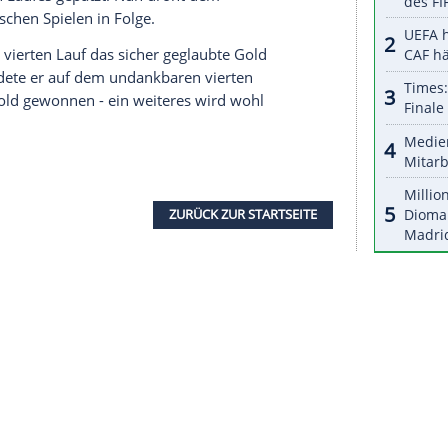
halte angezeigt werden. Damit können personenbezogene
r dazu in unseren Datenschutzhinweisen.
an, obwohl der Thüringer (26) zwei Bahnrekorde
mpiasieg greift. Langenhan klagte über "ziemliche
 Startzeiten. Und Langenhan weiß um die Tücken
ometern kann sehr viel passieren." Die Medaillen
äufen am Sonntag (17.00, 18.34 Uhr/ZDF und
sich Langenhan überrascht. "Ich glaube, er hat
eister. Loch, nach einer starken Weltcup-Saison
art des ersten Laufes gepatzt. Nun droht dem
 bei Olympischen Spielen in Folge.
 Fehler im vierten Lauf das sicher geglaubte Gold