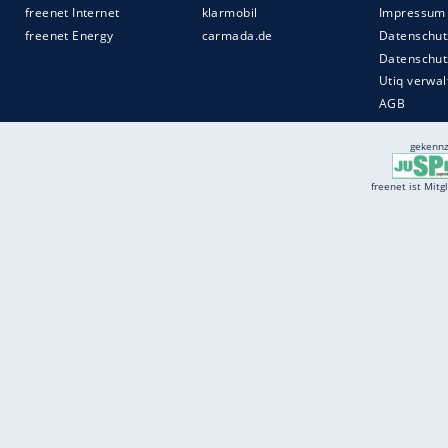
Services
Börse
Jobbörse
Spritpreis aktuell
Wetter
Ferientermine
Partnersuche