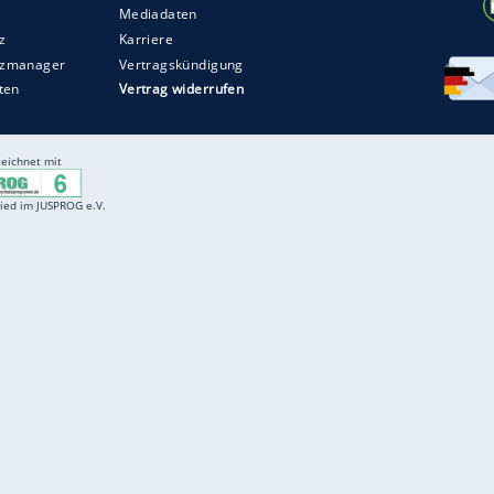
Entertainment
F
Cartoons
Spiele
D
Einbürgerungstest
Videos
f
Führerscheintest
Wissens-Quiz
f
Promi-Quiz
Witze
f
K