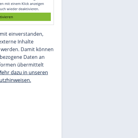
Glomex GmbH
Wir benötigen Ihre Zustimmung, um den
von unserer Redaktion eingebundenen
Inhalt von Glomex GmbH anzuzeigen. Sie
können diesen mit einem Klick anzeigen
lassen und auch wieder deaktivieren.
jetzt aktivieren
Ich bin damit einverstanden,
dass mir externe Inhalte
angezeigt werden. Damit können
personenbezogene Daten an
Drittplattformen übermittelt
werden.
Mehr dazu in unseren
Datenschutzhinweisen.