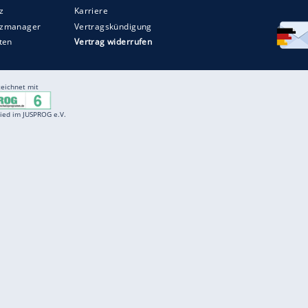
Entertainment
F
Cartoons
Spiele
D
Einbürgerungstest
Videos
f
Führerscheintest
Wissens-Quiz
f
Promi-Quiz
Witze
f
K
freenet