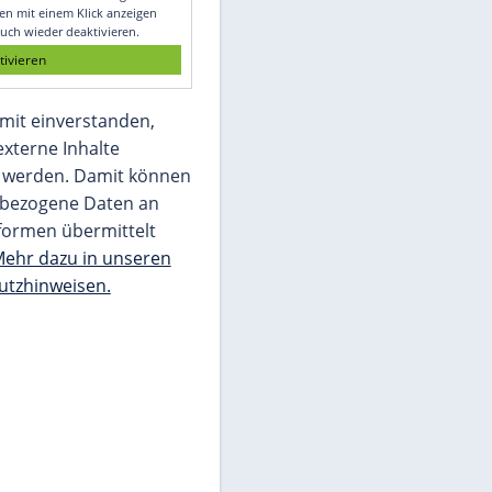
Glomex GmbH
Wir benötigen Ihre Zustimmung, um den
von unserer Redaktion eingebundenen
Inhalt von Glomex GmbH anzuzeigen. Sie
können diesen mit einem Klick anzeigen
lassen und auch wieder deaktivieren.
jetzt aktivieren
Ich bin damit einverstanden,
dass mir externe Inhalte
angezeigt werden. Damit können
personenbezogene Daten an
Drittplattformen übermittelt
werden.
Mehr dazu in unseren
Datenschutzhinweisen.