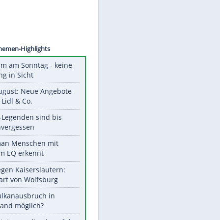
©
SID
Unsere Themen-Highlights
Hitzealarm am Sonntag - keine
Abkühlung in Sicht
Ab 10. August: Neue Angebote
bei ALDI, Lidl & Co.