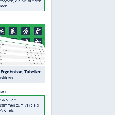
Diese TV-Legenden sind bis
heute unvergessen
Woran man Menschen mit
niedrigem EQ erkennt
Torlos gegen Kaiserslautern:
Stotterstart von Wolfsburg
Ist ein Vulkanausbruch in
Deutschland möglich?
5 VW-Prototypen, die nie auf den
Markt kamen
EITE
Datencenter