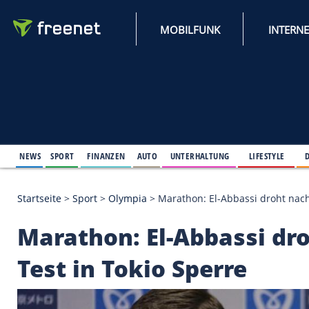
MOBILFUNK
NEWS
SPORT
FINANZEN
AUTO
UNTERHALTUNG
L
Startseite
>
Sport
>
Olympia
>
Marathon: El-Abbassi
Marathon: El-Abbass