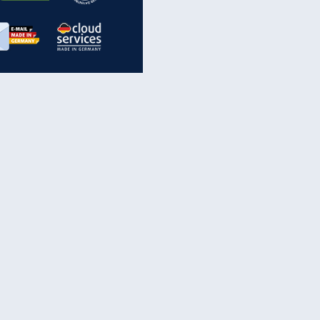
inanzen & Produkte
iscounter-Angebote
Online-Sicherheit
reenet Cloud
Ratenkredit
reenet Mail
Brutto-Netto-Rechner
reenet Webhosting
Rentenrechner
fz-Versicherung
TV-Vergleich