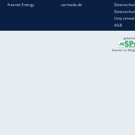
Services
Börse
Jobbörse
Spritpreis aktuell
Wetter
Ferientermine
Partnersuche
Online Angebote