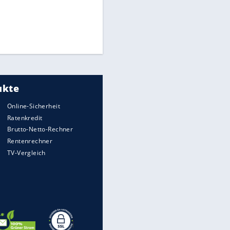
Times: Infantino bietet WM-
Finale für Unterstützung
Millionendeal perfekt:
Diomande wechselt nach
Madrid
Torlos gegen Kaiserslautern:
Stotterstart von Wolfsburg