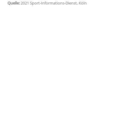
Köln (SID) -
Marathonläufer
El-Hassan El
Testergebnis
die nachträgliche
Disqualifi
eine
Sperre
. Wie die Athletics Integrity 
mitteilte, sei bei einer
Dopingprobe
des 3
Bluttransfusion nachgewiesen worden.
Der gebürtige Marokkaner, der seit 2014
2:15:56 Stunden 25. geworden.
Quelle:
2021 Sport-Informations-Dienst, Köln