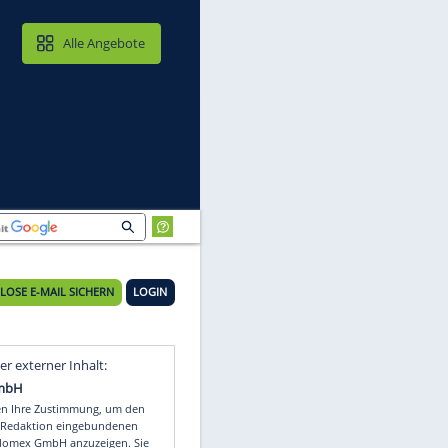
MAIL & CLOUD
Alle Angebote
KOSTENLOSE E-MAIL SICHERN
LOGIN
m
Video
Empfohlener externer Inhalt: