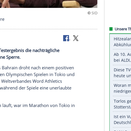
 Tokio Sperre
 positiven
Testergebnis
die nachträgliche
elen
und eine
Sperre
.