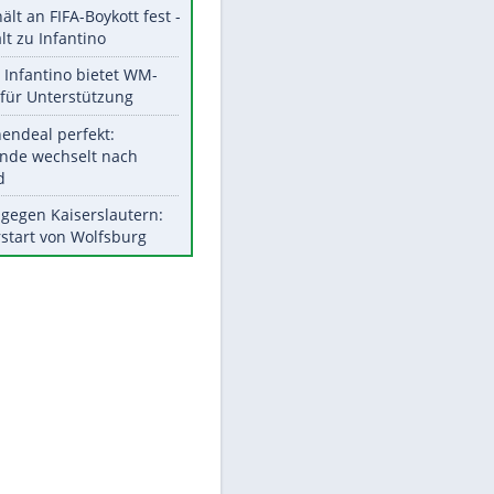
Aktuelle Ergebnisse, Tabellen
und Statistiken
Meistgelesen
"Infanti-No Go":
Pressestimmen zum Verbleib
des FIFA-Chefs
UEFA hält an FIFA-Boykott fest -
CAF hält zu Infantino