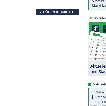
-Abbassi
aus
Bahrain
droht nach einem positiven
kation
bei den
Olympischen Spielen
in
Tokio
und
Unit (AIU) des Weltverbandes Word Athletics
7-Jährigen während der Spiele eine unerlaubte
 für
Bahrain
läuft, war im
Marathon
von
Tokio
in
ZURÜCK ZUR STARTS