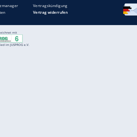
Entertainment
F
Cartoons
Spiele
D
Einbürgerungstest
Videos
f
Führerscheintest
Wissens-Quiz
f
Promi-Quiz
Witze
f
K
freenet