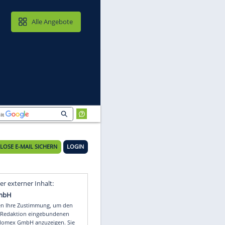
MAIL & CLOUD
Alle Angebote
KOSTENLOSE E-MAIL SICHERN
LOGIN
Video
Empfohlener externer Inhalt: