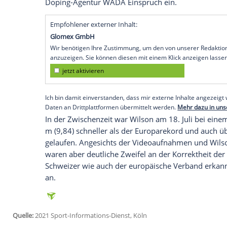
Köln (SID) - Nur zwei Tage nachdem sein
worden war, setzte der Internationale Sp
verhängte Dopingsperre am Mittwoch wied
zum Abschluss des Verfahrens nicht lauf
Beim 31-Jährigen war im März in einer
D
festgestellt worden.
Wilson
hatte dies au
zurückgeführt. Die Disziplinarkammer fü
zunächst verhängte provisorische Sperre 
vergangenen Woche der Leichtathletik-We
Doping-Agentur WADA
Einspruch
ein.
Empfohlener externer Inhalt:
Glomex GmbH
Wir benötigen Ihre Zustimmung, um den von un
anzuzeigen. Sie können diesen mit einem Klick a
jetzt aktivieren