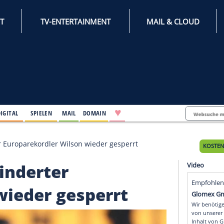
INTERNET
TV-ENTERTAINMENT
♥
IFESTYLE
DIGITAL
SPIELEN
MAIL
DOMAIN
Verhinderter Europarekordler Wilson wieder gesperrt
 Verhinderter