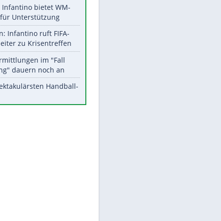
Aktuelle Ergebnisse, Tabellen
und Statistiken
Meistgelesen
Matthäus über Infantino:
"Nicht mehr mein Fußball"
Times: Infantino bietet WM-
EITE
Finale für Unterstützung