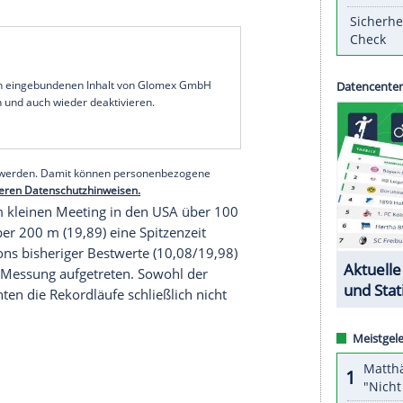
 vermeintlicher Europarekord nicht anerkannt
ortgerichtshof
CAS
die im März gegen ihn
er ein. Der gebürtige Jamaikaner darf damit bis
en.
opingprobe
die verbotene Substanz Trenbolone
f den Verzehr von kontaminiertem
Fleisch
r Dopingfälle von
Swiss Olympic
hatte die
Anfang Juli ausgesetzt, dagegen legten in der
ltverband World Athletics und die Welt-Anti-
serer Redaktion eingebundenen Inhalt von Glomex GmbH
nzeigen lassen und auch wieder deaktivieren.