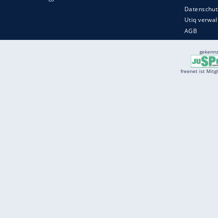
Services
Börse
Jobbörse
Spritpreis aktuell
Wetter
Ferientermine
Partnersuche
Online Angebote