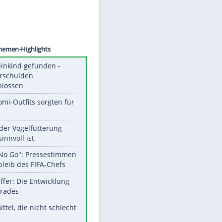
©
SID
Unsere Themen-Highlights
Totes Kleinkind gefunden -
Fremdverschulden
ausgeschlossen
Diese Promi-Outfits sorgten für