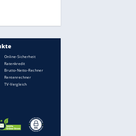
Medien: Infantino ruft FIFA-
Mitarbeiter zu Krisentreffen
DFB: Ermittlungen im "Fall
Freigang" dauern noch an
Die spektakulärsten Handball-
Bilder