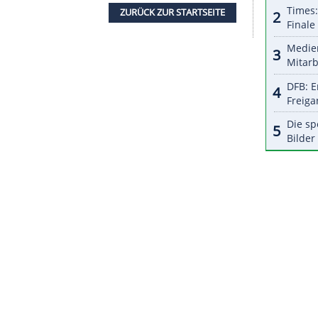
halte angezeigt werden. Damit können personenbezogene
r dazu in unseren Datenschutzhinweisen.
li bei einem kleinen Meeting in den USA über 100
 und auch über 200 m (19,89) eine
Spitzenzeit
 und Wilsons bisheriger Bestwerte (10,08/19,98)
ektheit
der Messung aufgetreten. Sowohl der
and erkannten die Rekordläufe schließlich nicht
ZURÜCK ZUR STARTS