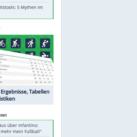
Aufruhr!
Was bei der Vogelfütterung
wirklich sinnvoll ist
"Infanti-No Go": Pressestimmen
zum Verbleib des FIFA-Chefs
Im Zeitraffer: Die Entwicklung
des Lenkrades
Lebensmittel, die nicht schlecht
werden
Sicherheitstools: 5 Mythen im
Check
Datencenter