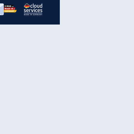
inanzen & Produkte
iscounter-Angebote
Online-Sicherheit
reenet Cloud
Ratenkredit
reenet Mail
Brutto-Netto-Rechner
reenet Webhosting
Rentenrechner
fz-Versicherung
TV-Vergleich