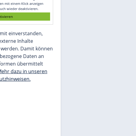
Glomex GmbH
Wir benötigen Ihre Zustimmung, um den
von unserer Redaktion eingebundenen
Inhalt von Glomex GmbH anzuzeigen. Sie
können diesen mit einem Klick anzeigen
lassen und auch wieder deaktivieren.
jetzt aktivieren
Ich bin damit einverstanden,
dass mir externe Inhalte
angezeigt werden. Damit können
personenbezogene Daten an
Drittplattformen übermittelt
werden.
Mehr dazu in unseren
Datenschutzhinweisen.