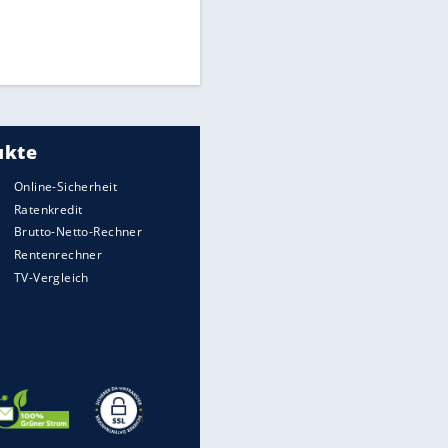
Times: Infantino bietet WM-
Finale für Unterstützung
Medien: Infantino ruft FIFA-
Mitarbeiter zu Krisentreffen
DFB: Ermittlungen im "Fall
Freigang" dauern noch an