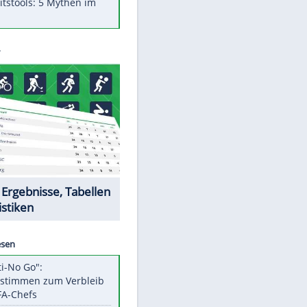
Was bei der Vogelfütterung
wirklich sinnvoll ist
"Infanti-No Go": Pressestimmen
zum Verbleib des FIFA-Chefs
Im Zeitraffer: Die Entwicklung
des Lenkrades
Lebensmittel, die nicht schlecht
werden
Sicherheitstools: 5 Mythen im
Check
Datencenter