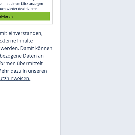
Glomex GmbH
Wir benötigen Ihre Zustimmung, um den
von unserer Redaktion eingebundenen
Inhalt von Glomex GmbH anzuzeigen. Sie
können diesen mit einem Klick anzeigen
lassen und auch wieder deaktivieren.
jetzt aktivieren
Ich bin damit einverstanden,
dass mir externe Inhalte
angezeigt werden. Damit können
personenbezogene Daten an
Drittplattformen übermittelt
werden.
Mehr dazu in unseren
Datenschutzhinweisen.