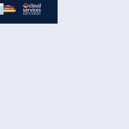
inanzen & Produkte
iscounter-Angebote
Online-Sicherheit
reenet Cloud
Ratenkredit
reenet Mail
Brutto-Netto-Rechner
reenet Webhosting
Rentenrechner
fz-Versicherung
TV-Vergleich