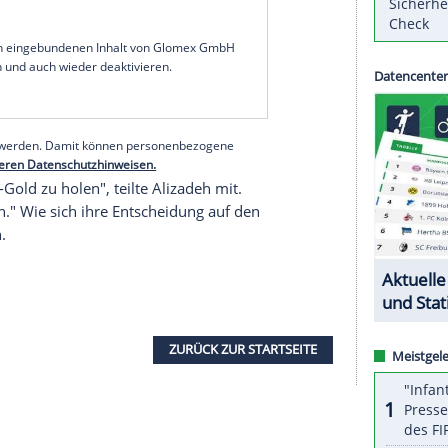
-Kämpferin
Kimia Alizadeh
bei
Instagram
: "Ich habe
n. Ich habe jeden Satz wiederholt, den sie
ichtig, wir sind nur Werkzeuge."
 und ausgenutzt", schrieb die 21-Jährige, die
sse bis 57 kg gewonnen hatte. "Ich habe keinen
ondo, in Sicherheit und Gesundheit." An
sich nicht beteiligen wollen. Den Offiziellen warf
serer Redaktion eingebundenen Inhalt von Glomex GmbH
nzeigen lassen und auch wieder deaktivieren.