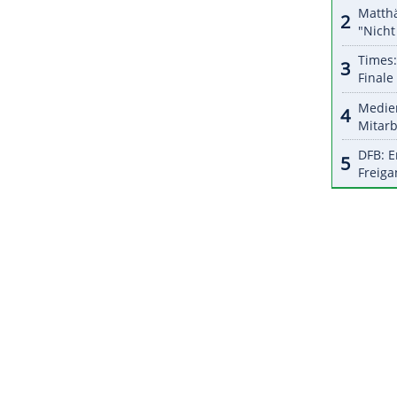
halte angezeigt werden. Damit können personenbezogene
r dazu in unseren Datenschutzhinweisen.
ein Olympia-Gold zu holen", teilte
Alizadeh
mit.
ich auch bin." Wie sich ihre Entscheidung auf den
, ist offen.
ZURÜCK ZUR STARTS