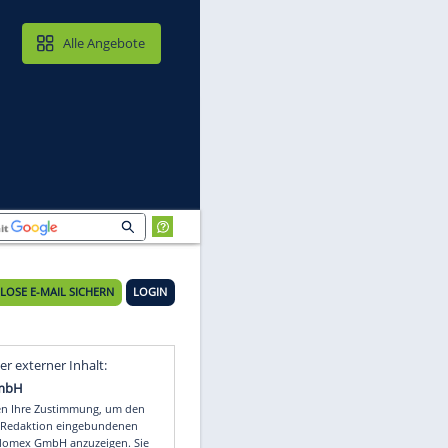
MAIL & CLOUD
Alle Angebote
KOSTENLOSE E-MAIL SICHERN
LOGIN
n
Video
Empfohlener externer Inhalt: