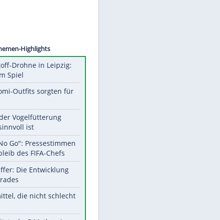
©
SID
Unsere Themen-Highlights
Sprengstoff-Drohne in Leipzig:
Semtex im Spiel
Diese Promi-Outfits sorgten für
Aufruhr!