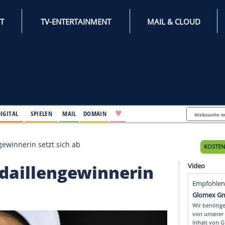
INTERNET
TV-ENTERTAINMENT
♥
IFESTYLE
DIGITAL
SPIELEN
MAIL
DOMAIN
a-Medaillengewinnerin setzt sich ab
ia-Medaillengewinneri