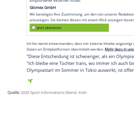
Jahren spielen", schrieb die Taekwondo
getragen, was auch immer sie gesagt habe
angeordnet haben. Wir sind ihnen nicht w
Iranische Athletinnen würden "gedemütigt
2016 in Rio de Janeiro Bronze in der Kla
anderen Wunsch als ein Leben mit Taekw
Heuchelei, Korruption und Lügen habe sie 
sie Ausbeutung und Sexismus vor.
Empfohlener externer Inhalt:
Glomex GmbH
Wir benötigen Ihre Zustimmung, um den von un
anzuzeigen. Sie können diesen mit einem Klick a
jetzt aktivieren