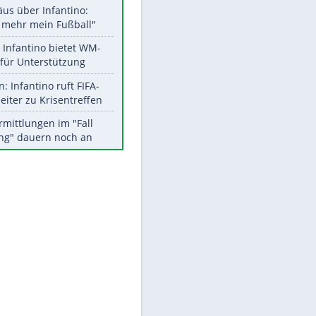
Aktuelle Ergebnisse, Tabellen
und Statistiken
EITE
Meistgelesen
"Infanti-No Go":
Pressestimmen zum Verbleib
des FIFA-Chefs
Matthäus über Infantino:
"Nicht mehr mein Fußball"