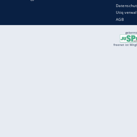
Services
Börse
Jobbörse
Spritpreis aktuell
Wetter
Ferientermine
Partnersuche
Online Angebote