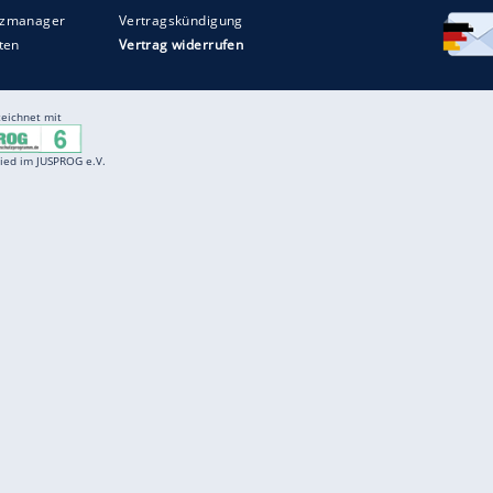
Entertainment
F
Cartoons
Spiele
D
Einbürgerungstest
Videos
f
Führerscheintest
Wissens-Quiz
f
Promi-Quiz
Witze
f
K
freenet