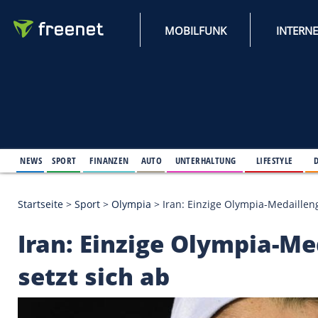
MOBILFUNK
NEWS
SPORT
FINANZEN
AUTO
UNTERHALTUNG
L
Startseite
>
Sport
>
Olympia
>
Iran: Einzige Olympi
Iran: Einzige Olymp