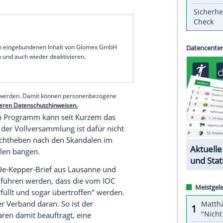
das
Boxen
, das seit 1904
Bestandteil
der
gen, sollte die
AIBA
die verbandsinternen
Generalsekretär
des Internationalen Olympischen
 einem Brief an
Präsident
Umar Kremlew.
 Misswirtschaft und Korruption beim
IOC
in
r in Tokio durfte die
AIBA
nicht mehr
 "vielen ungelösten Bedenken". Zwar erkennt das
des im Sommer 2019 im Bereich "Good
tung, doch seien viele Fragen ungeklärt, wie auch
rwesen.
serer Redaktion eingebundenen Inhalt von Glomex GmbH
nzeigen lassen und auch wieder deaktivieren.