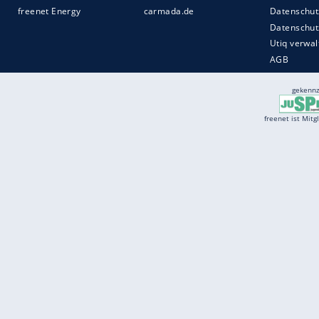
Services
Börse
Jobbörse
Spritpreis aktuell
Wetter
Ferientermine
Partnersuche
Online Angebote