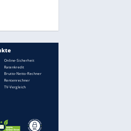
Medien: Infantino ruft FIFA-
Mitarbeiter zu Krisentreffen
"Infanti-No Go":
Pressestimmen zum Verbleib
EITE
des FIFA-Chefs
DFB: Ermittlungen im "Fall
Freigang" dauern noch an