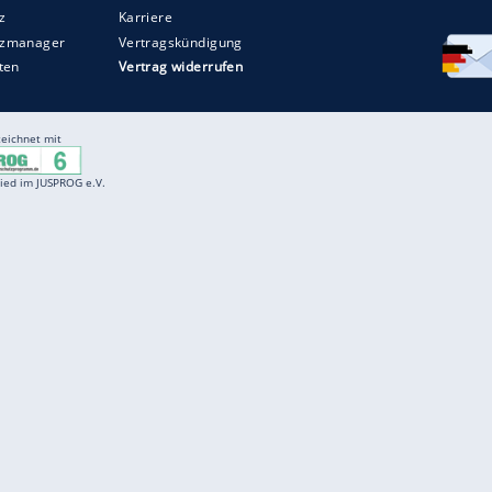
Entertainment
F
Cartoons
Spiele
D
Einbürgerungstest
Videos
f
Führerscheintest
Wissens-Quiz
f
Promi-Quiz
Witze
f
K
freenet