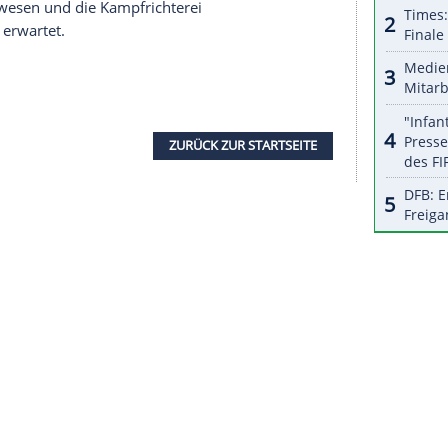
halte angezeigt werden. Damit können personenbezogene
r dazu in unseren Datenschutzhinweisen.
olympischen Programm kann seit Kurzem das
Zustimmung der
Vollversammlung
ist dafür nicht
ch das
Gewichtheben
nach den Skandalen im
Sommerspielen bangen.
d auf den De-Kepper-Brief aus Lausanne und
formen dazu führen werden, dass die vom
IOC
liederung erfüllt und sogar übertroffen" werden.
arbeite der Verband daran. So ist der
ichard McLaren
damit beauftragt, eine
iedsrichterwesen und die Kampfrichterei
 September erwartet.