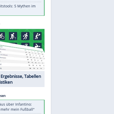
Aufruhr!
Was bei der Vogelfütterung
wirklich sinnvoll ist
"Infanti-No Go": Pressestimmen
zum Verbleib des FIFA-Chefs
Im Zeitraffer: Die Entwicklung
des Lenkrades
Lebensmittel, die nicht schlecht
werden
Sicherheitstools: 5 Mythen im
Check
Datencenter