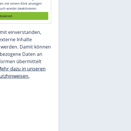
Glomex GmbH
Wir benötigen Ihre Zustimmung, um den
von unserer Redaktion eingebundenen
Inhalt von Glomex GmbH anzuzeigen. Sie
können diesen mit einem Klick anzeigen
lassen und auch wieder deaktivieren.
jetzt aktivieren
Ich bin damit einverstanden,
dass mir externe Inhalte
angezeigt werden. Damit können
personenbezogene Daten an
Drittplattformen übermittelt
werden.
Mehr dazu in unseren
Datenschutzhinweisen.