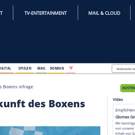
INTERNET
TV-ENTERTAINMENT
♥
IFESTYLE
DIGITAL
SPIELEN
MAIL
DOMAIN
e Zukunft des Boxens infrage
he Zukunft des Boxens