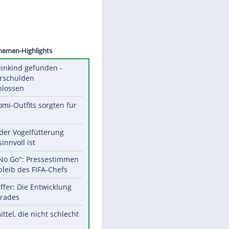
©
SID
Unsere Themen-Highlights
Totes Kleinkind gefunden -
Fremdverschulden
ausgeschlossen
Diese Promi-Outfits sorgten für