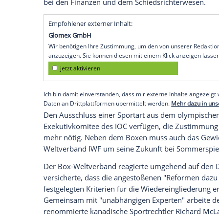
Köln (SID) - Schon für
Paris
2024 könnte 
Sommerspiele ist, aus dem Programm flie
Probleme nicht lösen. Damit drohte der
Komitees (IOC), Christophe de Kepper, in
Der Amateurbox-Weltverband war wegen
Ungnade gefallen. Das olympische Turnie
organisieren. De Kepper schrieb nun von
IOC
seit der Suspendierung des Verban
Governance" Schritte in die richtige Rich
bei den
Finanzen
und dem Schiedsrichte
Empfohlener externer Inhalt:
Glomex GmbH
Wir benötigen Ihre Zustimmung, um den von un
anzuzeigen. Sie können diesen mit einem Klick a
jetzt aktivieren