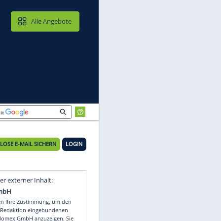
MAIL & CLOUD
Alle Angebote
KOSTENLOSE E-MAIL SICHERN
LOGIN
Video
Empfohlener externer Inhalt: