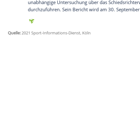
Ich bin damit einverstanden, dass mir externe In
Daten an Drittplattformen übermittelt werden.
Meh
Den
Ausschluss
einer Sportart aus dem 
Exekutivkomitee
des
IOC
verfügen, die 
mehr nötig. Neben dem Boxen muss au
Weltverband
IWF um seine Zukunft bei 
Der Box-Weltverband reagierte umgehen
versicherte, dass die angestoßenen "Re
festgelegten Kriterien für die Wiedereing
Gemeinsam mit "unabhängigen Experten" 
renommierte kanadische Sportrechtler
R
unabhängige
Untersuchung
über das Sch
durchzuführen. Sein Bericht wird am 30.