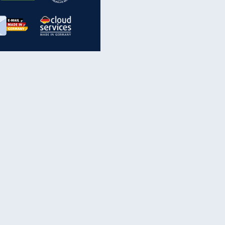
inanzen & Produkte
iscounter-Angebote
Online-Sicherheit
reenet Cloud
Ratenkredit
reenet Mail
Brutto-Netto-Rechner
reenet Webhosting
Rentenrechner
fz-Versicherung
TV-Vergleich