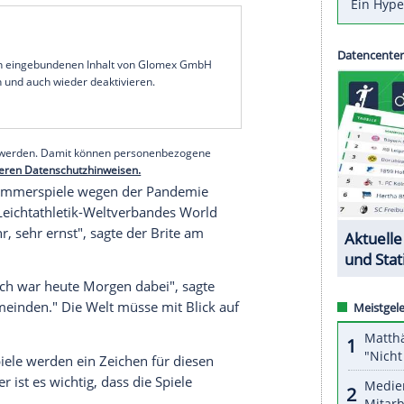
schen Spiele (23. Juli bis 8. August) ist am
cherheitsmaßnahmen ein
Halbmarathon
h das Rennen nicht an", stand auf Schildern, die
als trugen. Grund dafür waren die Corona-
uf mit 69 Teilnehmern, Hillary Kipkoech aus
Kenia
en),
Lokalmatadorin
Mao Ichiyama bei den Frauen
egen der zu erwartenden
Hitze
in
Tokio
nach
serer Redaktion eingebundenen Inhalt von Glomex GmbH
nzeigen lassen und auch wieder deaktivieren.