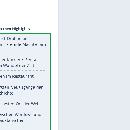
©
SID
Unsere Themen-Highlights
Sprengstoff-Drohne am
Flughafen: "Fremde Mächte" am
Werk?
Bilder einer Karriere: Senta