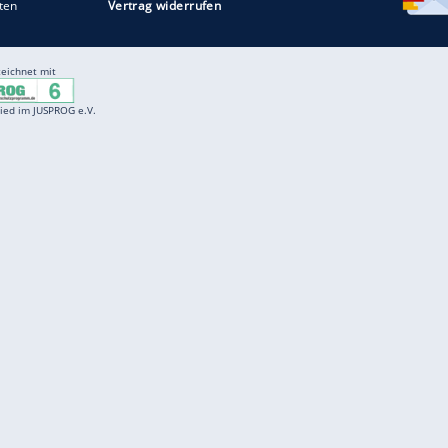
Entertainment
F
Cartoons
Spiele
D
Einbürgerungstest
Videos
f
Führerscheintest
Wissens-Quiz
f
Promi-Quiz
Witze
f
K
freenet
Kundenservice
Gender-Hinweis