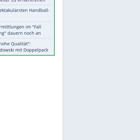
Aktuelle Ergebnisse, Tabellen
und Statistiken
Meistgelesen
Matthäus über Infantino:
"Nicht mehr mein Fußball"
Medien: Infantino ruft FIFA-
Mitarbeiter zu Krisentreffen
Die spektakulärsten Handball-
Bilder