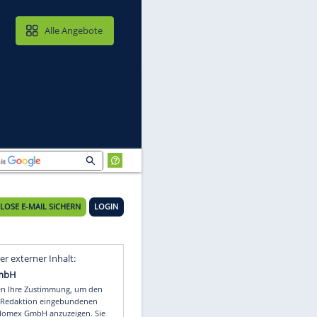
MAIL & CLOUD
Alle Angebote
KOSTENLOSE E-MAIL SICHERN
LOGIN
Video
Empfohlener externer Inhalt: