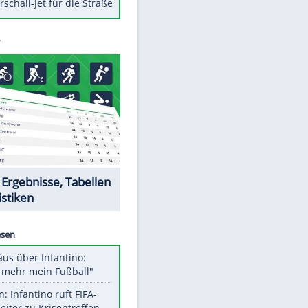
Berger im Wandel der Zeit
Todsünden im Restaurant
Die teuersten Neuzugänge der
BVB-Geschichte
Die gruseligsten Ort der Welt
Daten zwischen Windows und
Android austauschen
Ein Hyperschall-Jet für die Straße
Datencenter