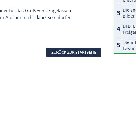
halte angezeigt werden. Damit können personenbezogene
r dazu in unseren Datenschutzhinweisen.
gung
der Sommerspiele wegen der
Pandemie
äsident des Leichtathletik-Weltverbandes World
rvosität
sehr, sehr ernst", sagte der Brite am
et wurden, ich war heute Morgen dabei", sagte
in den Gemeinden." Die Welt müsse mit Blick auf
 sehen.
mpischen
Spiele werden ein Zeichen für diesen
o Coe, "daher ist es wichtig, dass die Spiele
den."
n, ob
Zuschauer
für das Großevent zugelassen
ucher aus dem Ausland nicht dabei sein dürfen.