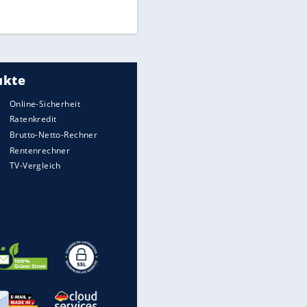
DFB: Ermittlungen im "Fall
Freigang" dauern noch an
"Sehr hohe Qualität":
Lewandowski mit Doppelpack
EITE