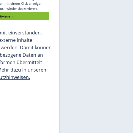
Glomex GmbH
Wir benötigen Ihre Zustimmung, um den
von unserer Redaktion eingebundenen
Inhalt von Glomex GmbH anzuzeigen. Sie
können diesen mit einem Klick anzeigen
lassen und auch wieder deaktivieren.
jetzt aktivieren
Ich bin damit einverstanden,
dass mir externe Inhalte
angezeigt werden. Damit können
personenbezogene Daten an
Drittplattformen übermittelt
werden.
Mehr dazu in unseren
Datenschutzhinweisen.