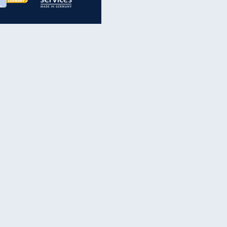
inanzen & Produkte
iscounter-Angebote
Online-Sicherheit
reenet Cloud
Ratenkredit
reenet Mail
Brutto-Netto-Rechner
reenet Webhosting
Rentenrechner
fz-Versicherung
TV-Vergleich