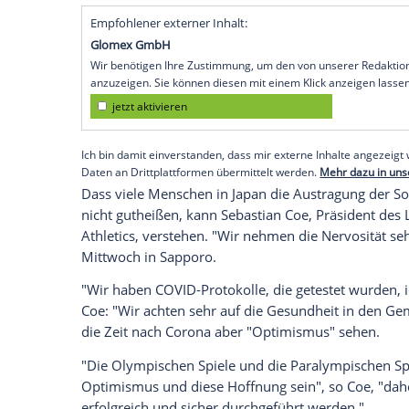
Sapporo (SID) - Als
Testlauf
für die Olympi
Mittwoch in
Sapporo
unter strengen Si
veranstaltet worden. "Bitte sehen Sie sic
Ordnungskräfte in den Straßen um den H
Infektionszahlen in
Japan
.
Nur wenige
Zuschauer
verfolgten den La
gewann bei den Männern (1:00,46 Stund
(1:08,28). Der Olympia-Marathon war w
Sapporo verlegt worden.
Empfohlener externer Inhalt:
Glomex GmbH
Wir benötigen Ihre Zustimmung, um den von un
anzuzeigen. Sie können diesen mit einem Klick a
jetzt aktivieren