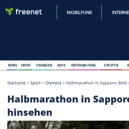
MOBILFUNK
NEWS
SPORT
FINANZEN
AUTO
UNTERHALTUNG
L
Startseite
>
Sport
>
Olympia
>
Halbmarathon in Sapp
Halbmarathon in Sap