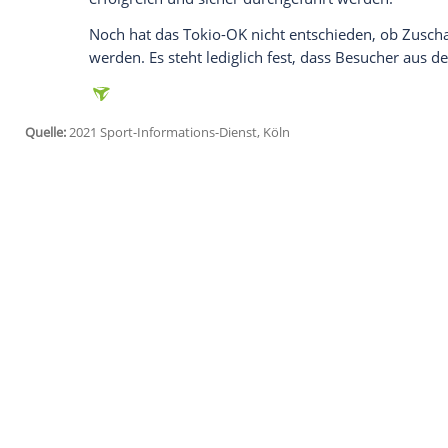
Ich bin damit einverstanden, dass mir externe In
Daten an Drittplattformen übermittelt werden.
Meh
Dass viele Menschen in
Japan
die
Austra
nicht gutheißen, kann
Sebastian Coe
, Pr
Athletics, verstehen. "Wir nehmen die
Ne
Mittwoch in
Sapporo
.
"Wir haben COVID-Protokolle, die getest
Coe: "Wir achten sehr auf die
Gesundheit
die Zeit nach Corona aber "Optimismus"
"Die Olympischen Spiele und die
Paraly
Optimismus und diese
Hoffnung
sein", s
erfolgreich und sicher durchgeführt wer
Noch hat das Tokio-OK nicht entschiede
werden. Es steht lediglich fest, dass Bes