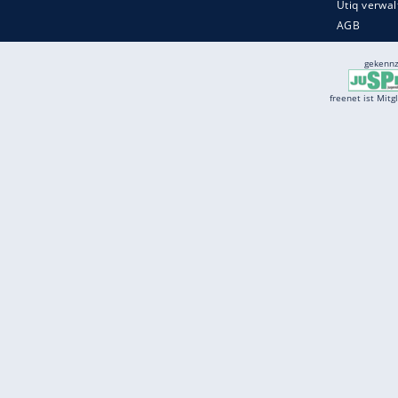
Services
Börse
Jobbörse
Spritpreis aktuell
Wetter
Ferientermine
Partnersuche
Online Angebote
freenet Mobilfunk
freenet Video