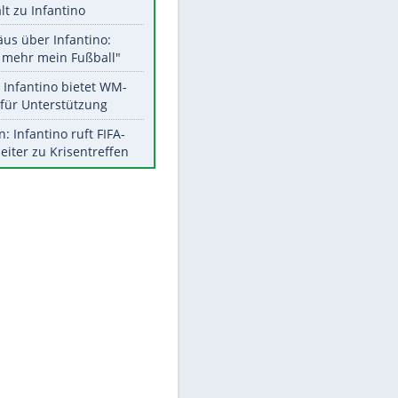
Aktuelle Ergebnisse, Tabellen
und Statistiken
Meistgelesen
"Infanti-No Go":
Pressestimmen zum Verbleib
des FIFA-Chefs
UEFA hält an FIFA-Boykott fest -
CAF hält zu Infantino
Matthäus über Infantino:
"Nicht mehr mein Fußball"