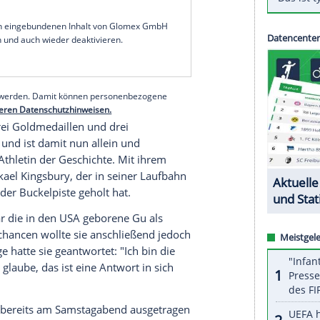
eg von 2022. Mit 94,75 Punkten für ihren besten
 vor ihrer Landsfrau Li Fanghui (93,00) und der
Druck, nach Problemen bei ihrem ersten Trick im
uf Rang acht ein. Im zweiten Versuch zeigte sie
 die Spitze des Feldes, bevor sie sich im dritten
e.
serer Redaktion eingebundenen Inhalt von Glomex GmbH
nzeigen lassen und auch wieder deaktivieren.
halte angezeigt werden. Damit können personenbezogene