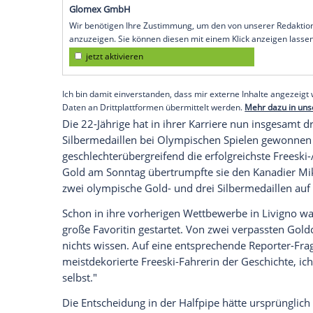
Sonntag in der Halfpipe ihren Olympiasi
Lauf setzte sie sich im Livigno Snow Park
Britin Zoe Atkin (92,50) durch.
Gu stand im Wettkampf zu Beginn unter 
ersten Run reihte sie sich zunächst nur a
dann ihr ganzes Können und setzte sich an
Run nochmal um 0,75 Punkte verbessert
Empfohlener externer Inhalt:
Glomex GmbH
Wir benötigen Ihre Zustimmung, um den von un
anzuzeigen. Sie können diesen mit einem Klick a
jetzt aktivieren
Ich bin damit einverstanden, dass mir externe In