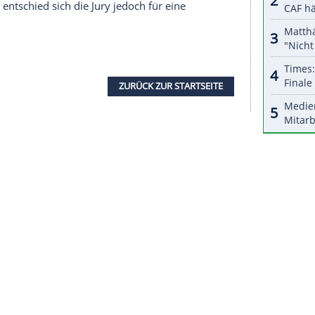
r dazu in unseren Datenschutzhinweisen.
 insgesamt drei Goldmedaillen und drei
 gewonnen und ist damit nun allein und
te Freeski-Athletin der Geschichte. Mit ihrem
nadier Mikael Kingsbury, der in seiner Laufbahn
aillen auf der Buckelpiste geholt hat.
 Livigno war die in den USA geborene Gu als
assten Goldchancen wollte sie anschließend jedoch
orter-Frage hatte sie geantwortet: "Ich bin die
hichte, ich glaube, das ist eine Antwort in sich
ursprünglich bereits am Samstagabend ausgetragen
in Livigno entschied sich die Jury jedoch für eine