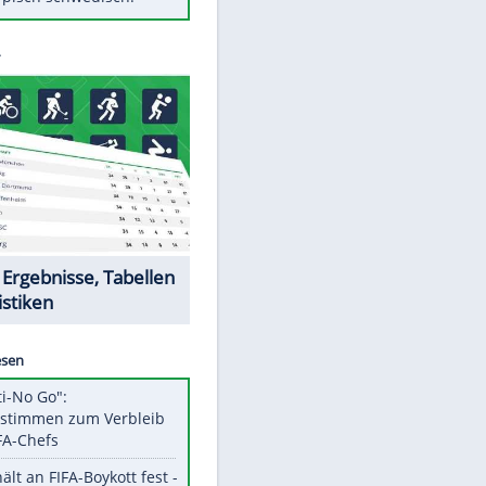
Diese Autos haben uns verlassen
Auftakt-Misere gestoppt: Berlin
gewinnt in Bochum
Mit diesen Tricks wird der Grill
ruckzuck sauber
So nutzt man alte Smartphones
sinnvoll
Das ist typisch schwedisch!
Datencenter