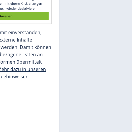
Glomex GmbH
Wir benötigen Ihre Zustimmung, um den
von unserer Redaktion eingebundenen
Inhalt von Glomex GmbH anzuzeigen. Sie
können diesen mit einem Klick anzeigen
lassen und auch wieder deaktivieren.
jetzt aktivieren
Ich bin damit einverstanden,
dass mir externe Inhalte
angezeigt werden. Damit können
personenbezogene Daten an
Drittplattformen übermittelt
werden.
Mehr dazu in unseren
Datenschutzhinweisen.