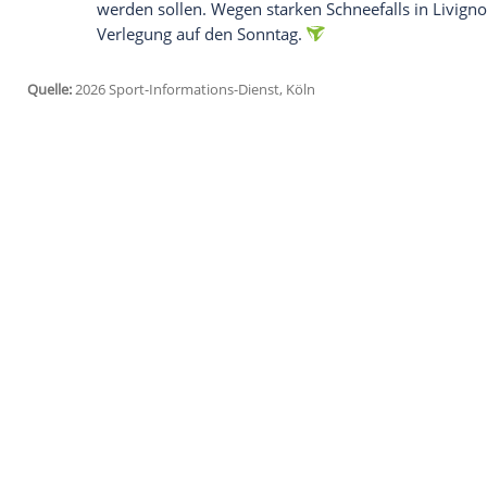
Daten an Drittplattformen übermittelt werden.
Meh
Die 22-Jährige hat in ihrer Karriere nun
Silbermedaillen bei Olympischen Spielen
geschlechterübergreifend die erfolgreichs
Gold am Sonntag übertrumpfte sie den Ka
zwei olympische Gold- und drei Silbermed
Schon in ihre vorherigen Wettbewerbe in
große Favoritin gestartet. Von zwei verp
nichts wissen. Auf eine entsprechende Rep
meistdekorierte Freeski-Fahrerin der Gesc
selbst."
Die Entscheidung in der Halfpipe hätte 
werden sollen. Wegen starken Schneefalls 
Verlegung auf den Sonntag.