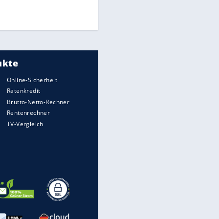
Times: Infantino bietet WM-
Finale für Unterstützung
EITE
Medien: Infantino ruft FIFA-
Mitarbeiter zu Krisentreffen