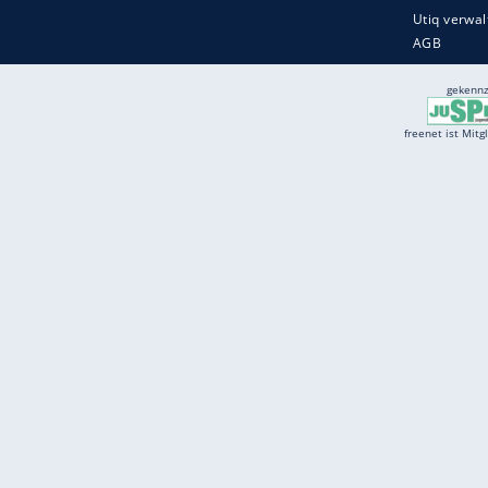
Services
Börse
Jobbörse
Spritpreis aktuell
Wetter
Ferientermine
Partnersuche
Online Angebote
freenet Mobilfunk
freenet Video