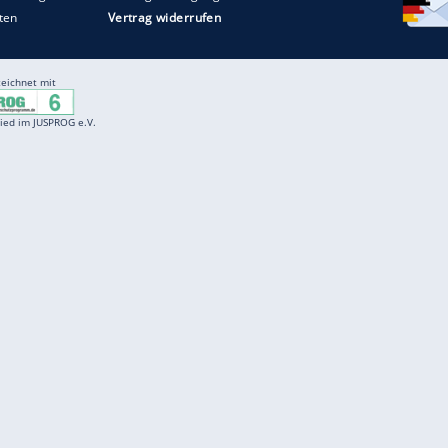
Entertainment
F
Cartoons
Spiele
D
Einbürgerungstest
Videos
f
Führerscheintest
Wissens-Quiz
f
Promi-Quiz
Witze
f
K
freenet
Kundenservice
Gender-Hinweis