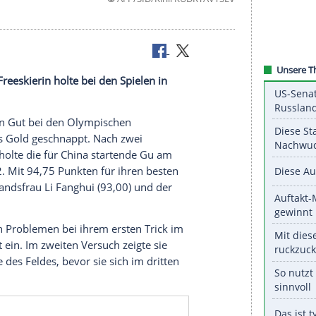
©
AFP/SID/Kirill KUDRY
olgreiche Freeskierin holte bei den Spielen in
perstar Eileen Gut bei den Olympischen
ihr ersehntes Gold geschnappt. Nach zwei
 Air wiederholte die für China startende Gu am