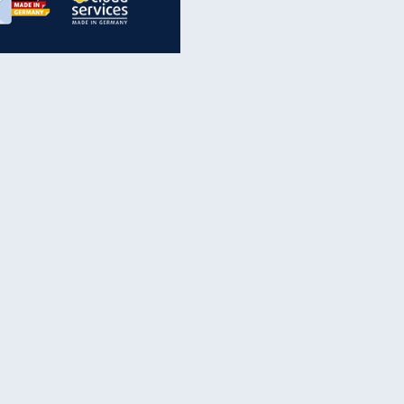
inanzen & Produkte
iscounter-Angebote
Online-Sicherheit
reenet Cloud
Ratenkredit
reenet Mail
Brutto-Netto-Rechner
reenet Webhosting
Rentenrechner
fz-Versicherung
TV-Vergleich