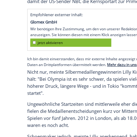
Tokio (SID) -
Morgenstund
hat
Gold
im Mu
früh schon um den
Olympiasieg
zu schwi
Südafrikanerin, "du wachst auf und bist 
auch "gar nicht erwartet", was im olymp
Vize-Weltmeisterin stellte in 2:18,95 Mi
Einzelrennen
auf. Von Müdigkeit keine S
Es war erst die dritte
Bestmarke
insgesa
chinesischen und australischen Freistils
Wegen des ungewöhnlichen Zeitplans mi
damit der US-Sender
NBC
die Kernsporta
Empfohlener externer Inhalt:
Glomex GmbH
Wir benötigen Ihre Zustimmung, um den von un
anzuzeigen. Sie können diesen mit einem Klick a
jetzt aktivieren