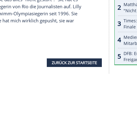
halte angezeigt werden. Damit können personenbezogene
r dazu in unseren Datenschutzhinweisen.
nerin
Lilly King
, die über 100 m den
Weltrekord
 spielen viele Faktoren rein." Mehr
Ablenkung
,
kio
"kommt noch dazu, dass man morgens
ile eher die Regel als die
Ausnahme
. 2016 in Rio
 vor
Mitternacht
. Vier Weltrekorde gab es bei den
 als ab 18.00 Uhr um
Gold
geschwommen wurde,
end, habe das alles "nicht gestört". "Sie hat es
l-Olympiasiegerin von Rio die Journalisten auf. Lilly
kanische Schwimm-Olympiasiegerin seit 1996. Sie
sehen, "sie hat mich wirklich gepusht, sie war