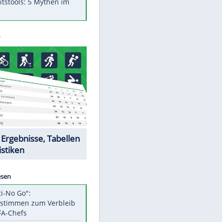
Was bei der Vogelfütterung
wirklich sinnvoll ist
"Infanti-No Go": Pressestimmen
zum Verbleib des FIFA-Chefs
Im Zeitraffer: Die Entwicklung
des Lenkrades
Lebensmittel, die nicht schlecht
werden
Sicherheitstools: 5 Mythen im
Check
Datencenter