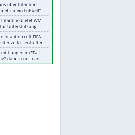
Aktuelle Ergebnisse, Tabellen
und Statistiken
Meistgelesen
"Infanti-No Go":
Pressestimmen zum Verbleib
des FIFA-Chefs
Matthäus über Infantino:
"Nicht mehr mein Fußball"