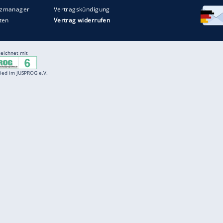
Entertainment
F
Cartoons
Spiele
D
Einbürgerungstest
Videos
f
Führerscheintest
Wissens-Quiz
f
Promi-Quiz
Witze
f
K
freenet