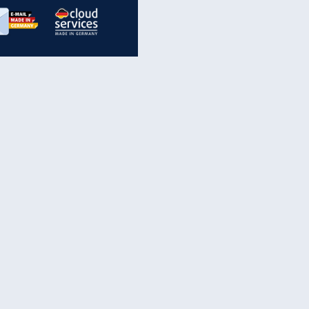
inanzen & Produkte
iscounter-Angebote
Online-Sicherheit
reenet Cloud
Ratenkredit
reenet Mail
Brutto-Netto-Rechner
reenet Webhosting
Rentenrechner
fz-Versicherung
TV-Vergleich