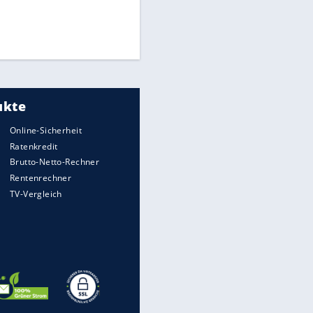
Times: Infantino bietet WM-
Finale für Unterstützung
Medien: Infantino ruft FIFA-
Mitarbeiter zu Krisentreffen
DFB: Ermittlungen im "Fall
Freigang" dauern noch an
EITE