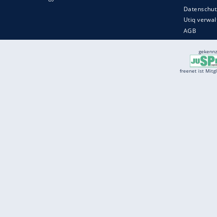
Services
Börse
Jobbörse
Spritpreis aktuell
Wetter
Ferientermine
Partnersuche
Online Angebote