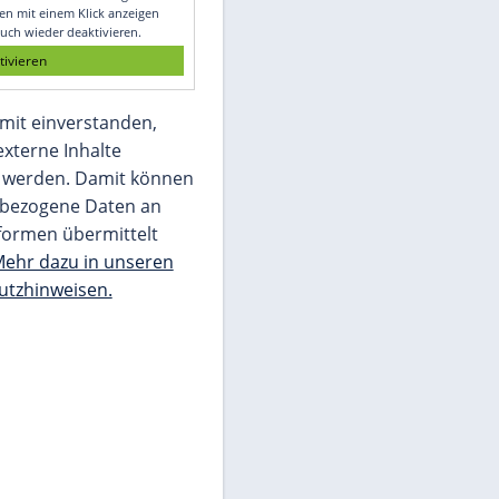
Glomex GmbH
Wir benötigen Ihre Zustimmung, um den
von unserer Redaktion eingebundenen
Inhalt von Glomex GmbH anzuzeigen. Sie
können diesen mit einem Klick anzeigen
lassen und auch wieder deaktivieren.
jetzt aktivieren
Ich bin damit einverstanden,
dass mir externe Inhalte
angezeigt werden. Damit können
personenbezogene Daten an
Drittplattformen übermittelt
werden.
Mehr dazu in unseren
Datenschutzhinweisen.