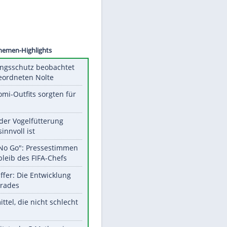
©
SID
Unsere Themen-Highlights
Verfassungsschutz beobachtet
AfD-Abgeordneten Nolte
Diese Promi-Outfits sorgten für
Aufruhr!