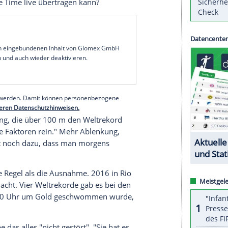
nd? Zumindest bei Tatjana Schoenmaker. So
mmen, sei "hart" gewesen, sagte die
ein bisschen müder als sonst." Deshalb habe sie
ischen
Endlauf
über 200 m Brust geschah: Die
nuten den ersten
Weltrekord
in
Tokio
in einem
pur mehr.
mt im
Tokyo
Aquatics Centre - nach den
taffeln der Frauen. Weltrekorde sind
Mangelware
.
t Vorläufen am Abend und Finals am Morgen,
rt zur Prime Time live übertragen kann?
serer Redaktion eingebundenen Inhalt von Glomex GmbH
nzeigen lassen und auch wieder deaktivieren.