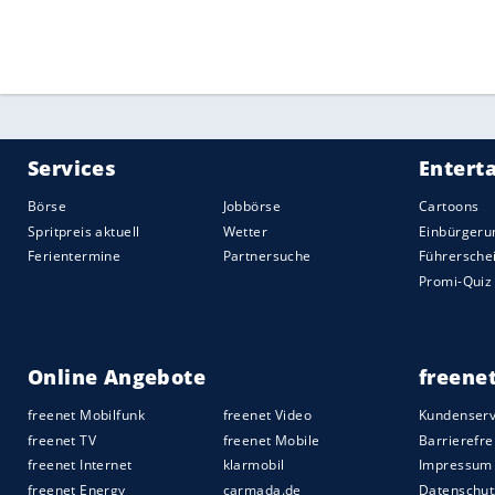
der Grund, warum ich so schnell war".
Quelle:
2021 Sport-Informations-Dienst, Köln