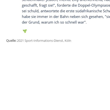
Ich bin damit einverstanden, dass mir externe In
Daten an Drittplattformen übermittelt werden.
Meh
Nicht nur, meinte Silbermedaillengewin
hält: "Bei
Olympia
ist es sehr schwer, da
höherer
Druck
, längere Wege - und in
To
startet".
Ungewöhnliche Startzeiten sind mittlerwe
fielen die Medaillenentscheidungen kurz
Spielen vor fünf Jahren. 2012 in
London
,
waren es noch acht.
Schoenmaker jedoch, meinte Lilly anerkenn
geschafft, fragt sie!", forderte die Doppe
sei schuld, antwortete die erste südafri
habe sie immer in der Bahn neben sich ge