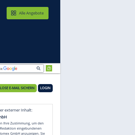
MAIL & CLOUD
Alle Angebote
KOSTENLOSE E-MAIL SICHERN
LOGIN
Video
Empfohlener externer Inhalt: