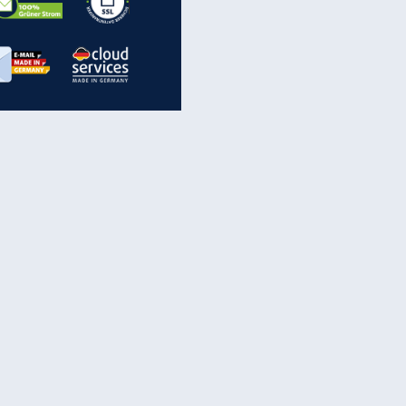
inanzen & Produkte
iscounter-Angebote
Online-Sicherheit
reenet Cloud
Ratenkredit
reenet Mail
Brutto-Netto-Rechner
reenet Webhosting
Rentenrechner
fz-Versicherung
TV-Vergleich