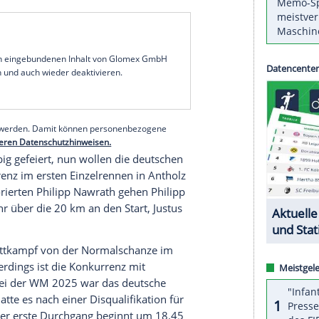
ombination an der Seite von Kira Weidle-
 Medaille. Spezialistin Weidle-Winkelmann legt
nnerin Aicher fährt ab 14.00 Uhr den Slalom. Das
 sagt Aicher.
angenhan greifen die deutschen Rodlerinnen im
Julia Taubitz und Shootingstar Merle Fräbel
hl unter sich aus, auch Anna Berreiter will im
. Der dritte Lauf startet um 17.00 Uhr, die
e fällt ab 18.34 Uhr.
serer Redaktion eingebundenen Inhalt von Glomex GmbH
nzeigen lassen und auch wieder deaktivieren.