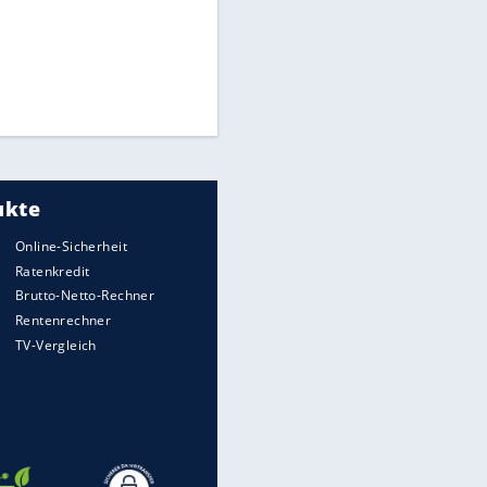
Times: Infantino bietet WM-
Finale für Unterstützung
EITE
Medien: Infantino ruft FIFA-
Mitarbeiter zu Krisentreffen
Millionendeal perfekt:
Diomande wechselt nach
Madrid