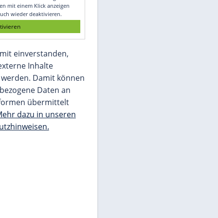
Glomex GmbH
Wir benötigen Ihre Zustimmung, um den
von unserer Redaktion eingebundenen
Inhalt von Glomex GmbH anzuzeigen. Sie
können diesen mit einem Klick anzeigen
lassen und auch wieder deaktivieren.
jetzt aktivieren
Ich bin damit einverstanden,
dass mir externe Inhalte
angezeigt werden. Damit können
personenbezogene Daten an
Drittplattformen übermittelt
werden.
Mehr dazu in unseren
Datenschutzhinweisen.