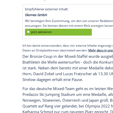
nach Abfahrtssilber in der neuen Team-K
Winkelmann erneut gute Chancen auf eine
ab 10.30 Uhr in der Abfahrt vor. Alleskö
Ziel? "Sich hoffentlich zusammen freuen",
Nach dem goldenen Auftakt durch Max L
Einsitzer nach Edelmetall. Weltmeisterin 
machen im Cortina Sliding Centre Gold wo
Kampf um die Medaillen noch mitsprechen
Entscheidung über Gold, Silber und Bronz
Empfohlener externer Inhalt:
Glomex GmbH
Wir benötigen Ihre Zustimmung, um den von un
anzuzeigen. Sie können diesen mit einem Klick a
jetzt aktivieren