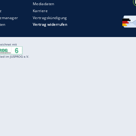
Entertainment
F
Cartoons
Spiele
D
Einbürgerungstest
Videos
f
Führerscheintest
Wissens-Quiz
f
Promi-Quiz
Witze
f
K