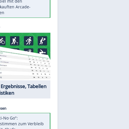
Die größten Mythen über
Medikamente
Braunschweig nach Kantersieg in
Magdeburg an der Spitze
Vorsicht: Diese 17 Dinge hassen
Katzen
Illegales Asphalt-Kartell muss
Mio-Strafe zahlen
Memo-Spiel mit den
meistverkauften Arcade-
Maschinen
Datencenter