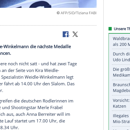
©
AFP/SID/Tizian
bruar
t Kira Weidle-Winkelmann die nächste Medaille
deutsche Chancen.
ihrer Karriere noch nicht satt - und hat zwei Tage