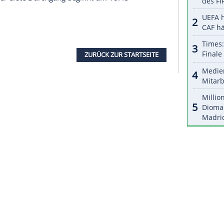
halte angezeigt werden. Damit können personenbezogene
r dazu in unseren Datenschutzhinweisen.
rde ausgiebig gefeiert, nun wollen die deutschen
 die Konkurrenz im ersten Einzelrennen in Antholz
edaille dekorierten Philipp Nawrath gehen Philipp
ab 13.30 Uhr über die 20 km an den Start, Justus
 letzten Wettkampf von der Normalschanze im
aille, allerdings ist die Konkurrenz mit
pan groß. Bei der WM 2025 war das deutsche
pia 2022 hatte es nach einer Disqualifikation für
 gereicht. Der erste Durchgang beginnt um 18.45
r.