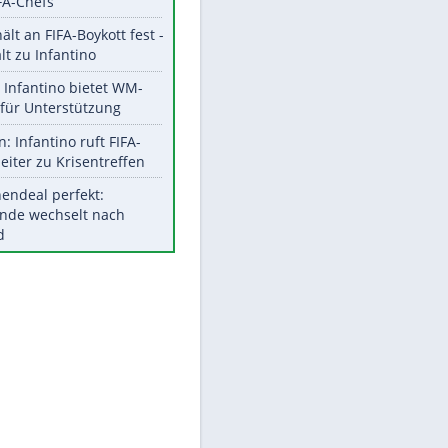
Aktuelle Ergebnisse, Tabellen
und Statistiken
Meistgelesen
"Infanti-No Go":
Pressestimmen zum Verbleib
des FIFA-Chefs
UEFA hält an FIFA-Boykott fest -
CAF hält zu Infantino