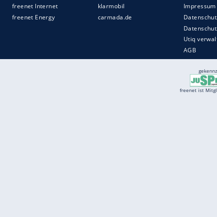
Services
Börse
Jobbörse
Spritpreis aktuell
Wetter
Ferientermine
Partnersuche