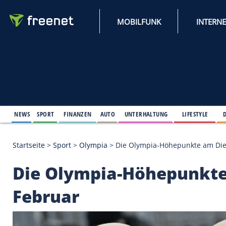
MOBILFUNK
NEWS
SPORT
FINANZEN
AUTO
UNTERHALTUNG
L
Startseite
>
Sport
>
Olympia
>
Die Olympia-Höhepun
Die Olympia-Höhepu