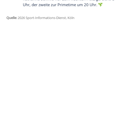
Ich bin damit einverstanden, dass mir externe In
Daten an Drittplattformen übermittelt werden.
Meh
Der Bronze-Coup in der Mixed-Staffel wu
Biathleten die Welle weitersurfen - doch
ist stark. Neben dem bereits mit einer M
Horn, David Zobel und Lucas Fratzscher 
Strelow dagegen erhält eine Pause.
Für das deutsche Mixed-Team geht es im
Predazzo Ski Jumping Stadium um eine Med
Norwegen, Slowenien, Österreich und Ja
Quartett auf Rang vier gelandet, bei Olym
Katharina Schmid nur zum neunten Platz
Uhr, der zweite zur Primetime um 20 Uh