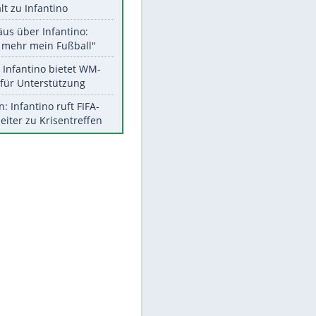
Aktuelle Ergebnisse, Tabellen
und Statistiken
EITE
Meistgelesen
"Infanti-No Go":
Pressestimmen zum Verbleib
des FIFA-Chefs
UEFA hält an FIFA-Boykott fest -
CAF hält zu Infantino
Matthäus über Infantino:
"Nicht mehr mein Fußball"