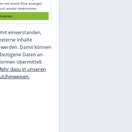
Glomex GmbH
Wir benötigen Ihre Zustimmung, um den
von unserer Redaktion eingebundenen
Inhalt von Glomex GmbH anzuzeigen. Sie
können diesen mit einem Klick anzeigen
lassen und auch wieder deaktivieren.
jetzt aktivieren
Ich bin damit einverstanden,
dass mir externe Inhalte
angezeigt werden. Damit können
personenbezogene Daten an
Drittplattformen übermittelt
werden.
Mehr dazu in unseren
Datenschutzhinweisen.