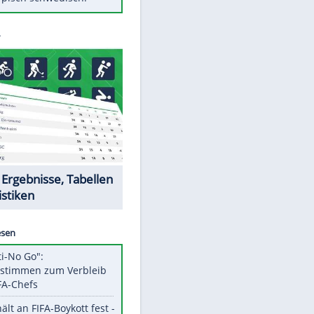
Diese Autos haben uns verlassen
Randale in Dresden: DFB-
Bundesgericht bestätigt Urteil
Mit diesen Tricks wird der Grill
ruckzuck sauber
So nutzt man alte Smartphones
sinnvoll
Das ist typisch schwedisch!
Datencenter