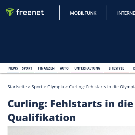
MOBILFUNK
NEWS
SPORT
FINANZEN
AUTO
UNTERHALTUNG
L
Startseite
>
Sport
>
Olympia
>
Curling: Fehlstarts i
Curling: Fehlstarts 