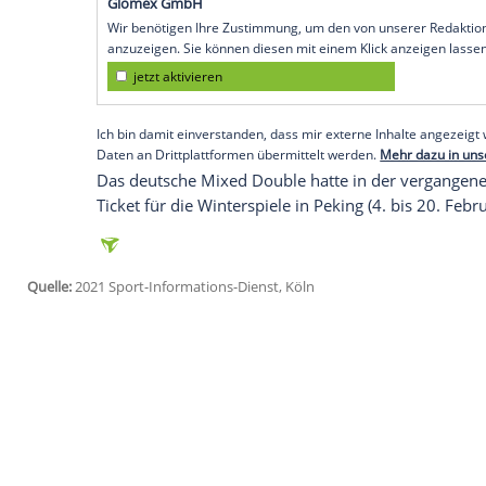
Köln (SID) - Die Männer mit Skip Sixten 
(5:6) und Tschechien (4:7). Die Frauen um
verloren gegen die Japanerinnen 6:7 un
Weltranglistendritten Südkorea 8:10.
Jeweils neun Mannschaften kämpfen um die
ihrem dritten Spiel bekommen es die de
Gastgeber Niederlande zu tun.
Empfohlener externer Inhalt:
Glomex GmbH
Wir benötigen Ihre Zustimmung, um den von un
anzuzeigen. Sie können diesen mit einem Klick a
jetzt aktivieren
Ich bin damit einverstanden, dass mir externe In
Daten an Drittplattformen übermittelt werden.
Meh