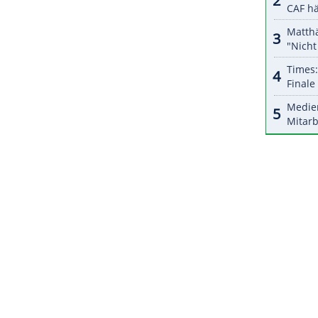
 vergangenen Woche ebenfalls in Leeuwarden das
is 20. Februar) verpasst.
ZURÜCK ZUR STARTS