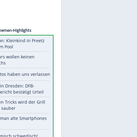
©
SID
Unsere Themen-Highlights
Obduktion: Kleinkind in Preetz
ertrank im Pool
Diese Stars wollen keinen
Nachwuchs