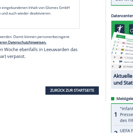
Totzek (Rastatt) unterlagen am Wochenende Japan
 Skip Daniela Jentsch (Füssen), Dritte der EM,
d anschließend am Sonntagnachmittag gegen den
 jeweils letzten drei Startplätze für Peking. In
utschen Männer am Sonntag (19.00 Uhr) mit
serer Redaktion eingebundenen Inhalt von Glomex GmbH
nzeigen lassen und auch wieder deaktivieren.
halte angezeigt werden. Damit können personenbezogene
r dazu in unseren Datenschutzhinweisen.