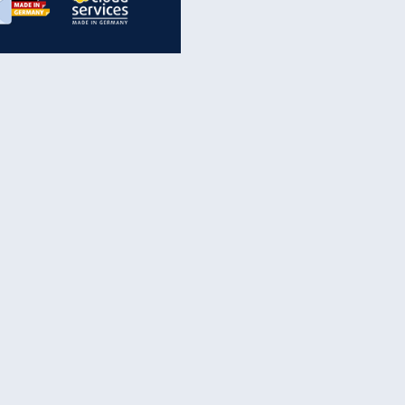
inanzen & Produkte
iscounter-Angebote
Online-Sicherheit
reenet Cloud
Ratenkredit
reenet Mail
Brutto-Netto-Rechner
reenet Webhosting
Rentenrechner
fz-Versicherung
TV-Vergleich