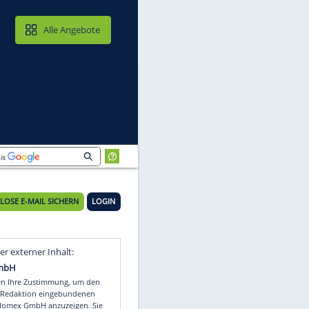
MAIL & CLOUD
Alle Angebote
KOSTENLOSE E-MAIL SICHERN
LOGIN
Video
Empfohlener externer Inhalt: