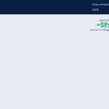
Services
Börse
Jobbörse
Spritpreis aktuell
Wetter
Ferientermine
Partnersuche
Online Angebote
freenet Mobilfunk
freenet Video