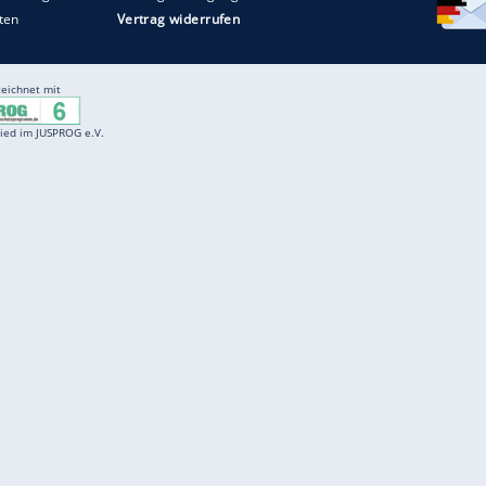
Entertainment
F
Cartoons
Spiele
D
Einbürgerungstest
Videos
f
Führerscheintest
Wissens-Quiz
f
Promi-Quiz
Witze
f
K
freenet
Kundenservice
Gender-Hinweis