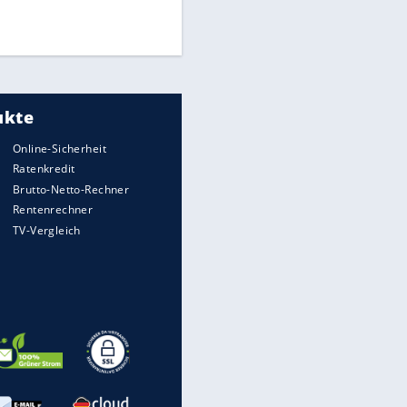
Times: Infantino bietet WM-
Finale für Unterstützung
Medien: Infantino ruft FIFA-
Mitarbeiter zu Krisentreffen