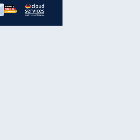
inanzen & Produkte
iscounter-Angebote
Online-Sicherheit
reenet Cloud
Ratenkredit
reenet Mail
Brutto-Netto-Rechner
reenet Webhosting
Rentenrechner
fz-Versicherung
TV-Vergleich