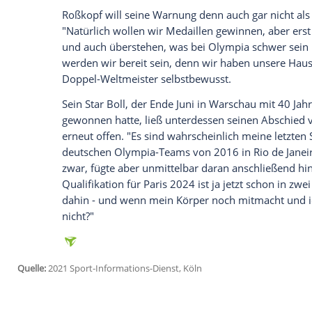
Ich bin damit einverstanden, dass mir externe In
Daten an Drittplattformen übermittelt werden.
Meh
Die Chancen auf die vierten Sommerspiel
sind tatsächlich gut. Nur Weltmeister Chi
drei Top-20-Spielern Boll (Düsseldorf),
Di
Franziska (Saarbrücken) gesetzt, die DT
(Langstadt) an der Spitze nehmen in der o
Boll und Ovtcharov sind außerdem im
Ei
die WM-Dritten Franziska/Solja im
Mixe
sind darüber hinaus in den Individual-W
Mixed erlaubt.
Roßkopf will seine Warnung denn auch ga
"Natürlich wollen wir Medaillen gewinne
und auch überstehen, was bei Olympia sc