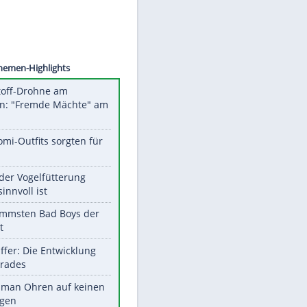
©
SID
Unsere Themen-Highlights
Sprengstoff-Drohne am
Flughafen: "Fremde Mächte" am
Werk?
Diese Promi-Outfits sorgten für