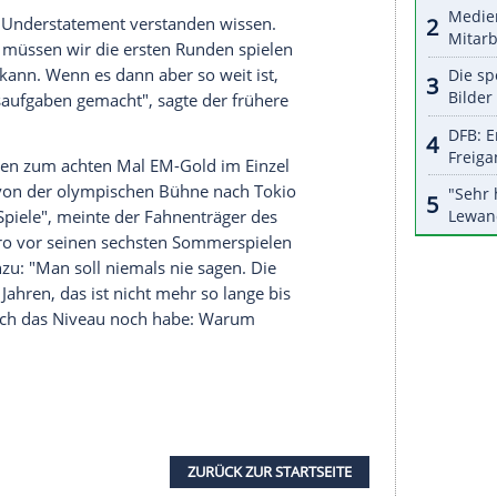
halte angezeigt werden. Damit können personenbezogene
r dazu in unseren Datenschutzhinweisen.
e in Folge mit wenigstens einer
Podestplatzierung
na ist in
Tokio
vor Roßkopfs Herren-Team mit den
mitrij Ovtcharov
(Hameln/Orenburg) und Patrick
TB-Damen mit Europameisterin Petrissa Solja
lympischen Setzliste Position drei ein.
nzel
ebenso von Platz fünf bis acht eingestuft wie
d
. Von den im
Tischtennis
übermächtigen Chinesen
ettbewerben nur zwei Aktive im
Einzel
und ein
r nicht als Understatement verstanden wissen.
n, aber erst müssen wir die ersten Runden spielen
hwer sein kann. Wenn es dann aber so weit ist,