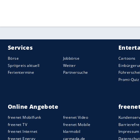
werden wir bereit sein, denn wir haben 
Doppel-Weltmeister selbstbewusst.
Sein Star
Boll
, der Ende Juni in Warscha
gewonnen hatte, ließ unterdessen sein
erneut offen. "Es sind wahrscheinlich me
deutschen Olympia-Teams von 2016 in Ri
zwar, fügte aber unmittelbar daran ansch
Qualifikation für Paris 2024 ist ja jetzt s
dahin - und wenn mein Körper noch mit
nicht?"
Quelle:
2021 Sport-Informations-Dienst, Köln