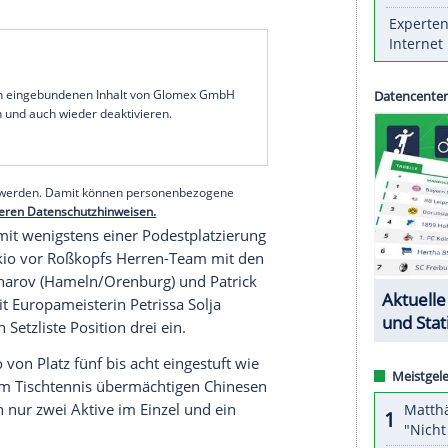
 EM-Rekordergebnisses und günstigen Setzungen
edaillen bei den Olympischen Spielen in
Tokio
(23.
"Zahlen und Statistiken gewinnen keine
er
Jörg Roßkopf
am Medientag der Tokio-Teams
TB) um Rekordeuropameister Timo
Boll
in
lehnte eine Vorgabe ab. "Die
und man kann natürlich auch offensive
ine normale Zielsetzung vor. Für uns heißt das:
serer Redaktion eingebundenen Inhalt von Glomex GmbH
nzeigen lassen und auch wieder deaktivieren.