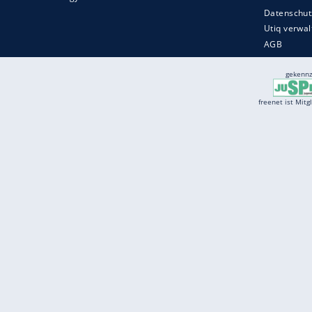
Services
Börse
Jobbörse
Spritpreis aktuell
Wetter
Ferientermine
Partnersuche
Online Angebote