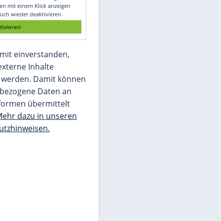
Glomex GmbH
Wir benötigen Ihre Zustimmung, um den
von unserer Redaktion eingebundenen
Inhalt von Glomex GmbH anzuzeigen. Sie
können diesen mit einem Klick anzeigen
lassen und auch wieder deaktivieren.
jetzt aktivieren
Ich bin damit einverstanden,
dass mir externe Inhalte
angezeigt werden. Damit können
personenbezogene Daten an
Drittplattformen übermittelt
werden.
Mehr dazu in unseren
Datenschutzhinweisen.