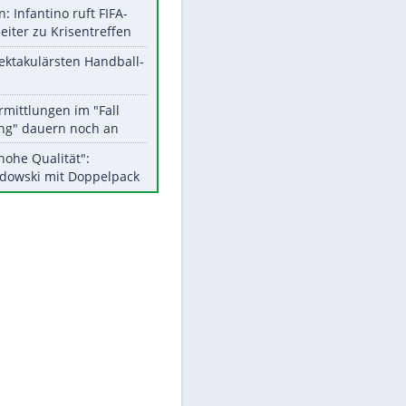
Aktuelle Ergebnisse, Tabellen
und Statistiken
Meistgelesen
Matthäus über Infantino:
"Nicht mehr mein Fußball"
Medien: Infantino ruft FIFA-
Mitarbeiter zu Krisentreffen