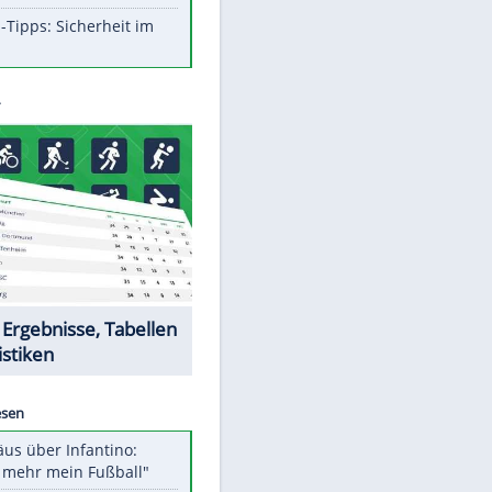
Aufruhr!
Was bei der Vogelfütterung
wirklich sinnvoll ist
Die schlimmsten Bad Boys der
Sportwelt
Im Zeitraffer: Die Entwicklung
des Lenkrades
So sollte man Ohren auf keinen
Fall reinigen
Experten-Tipps: Sicherheit im
Internet
Datencenter