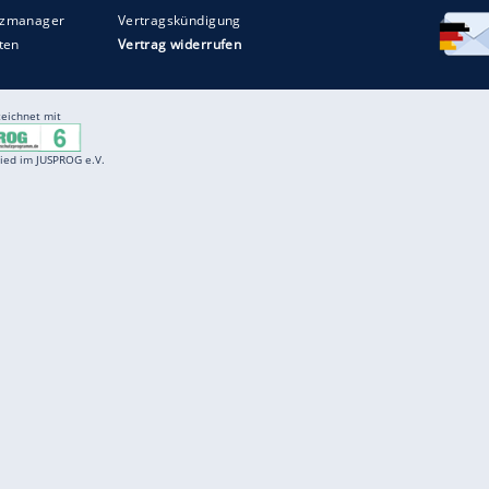
Entertainment
F
Cartoons
Spiele
D
Einbürgerungstest
Videos
f
Führerscheintest
Wissens-Quiz
f
Promi-Quiz
Witze
f
K
freenet