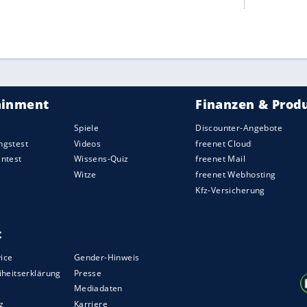
unsere Hausaufgaben gemacht", sagte der frühere
u mit 40 Jahren zum achten Mal EM-Gold im
Einzel
en Abschied von der olympischen Bühne nach
Tokio
ine letzten Spiele", meinte der Fahnenträger des
o de Janeiro vor seinen sechsten Sommerspielen
ließend hinzu: "Man soll niemals nie sagen. Die
chon in zwei Jahren, das ist nicht mehr so lange bis
macht und ich das Niveau noch habe: Warum
ZURÜCK ZUR STARTS