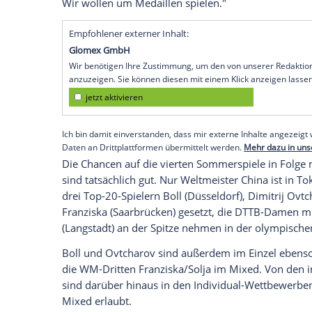
Düsseldorf (SID) - Trotz ihres goldenen
halten die deutschen Tischtennis-Asse M
Juli bis 8. August) für keine
Selbstläufer
. 
Medaillen", mahnte Herren-Bundestrain
des Deutschen Tischtennis-Bundes (DT
Düsseldorf
.
Auch DTTB-Sportdirektor
Richard Prause
Grundvoraussetzungen sind gut für uns, 
Ansprüche formulieren, aber wir ziehen e
Wir wollen um Medaillen spielen."
Empfohlener externer Inhalt:
Glomex GmbH
Wir benötigen Ihre Zustimmung, um den von un
anzuzeigen. Sie können diesen mit einem Klick a
jetzt aktivieren