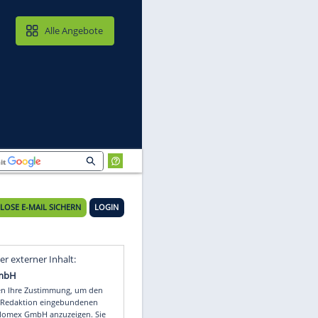
MAIL & CLOUD
Alle Angebote
KOSTENLOSE E-MAIL SICHERN
LOGIN
Video
Empfohlener externer Inhalt: