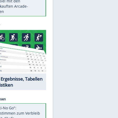
Die größten Mythen über
Medikamente
Braunschweig nach Kantersieg in
Magdeburg an der Spitze
Vorsicht: Diese 17 Dinge hassen
Katzen
Illegales Asphalt-Kartell muss
Mio-Strafe zahlen
Memo-Spiel mit den
meistverkauften Arcade-
Maschinen
Datencenter