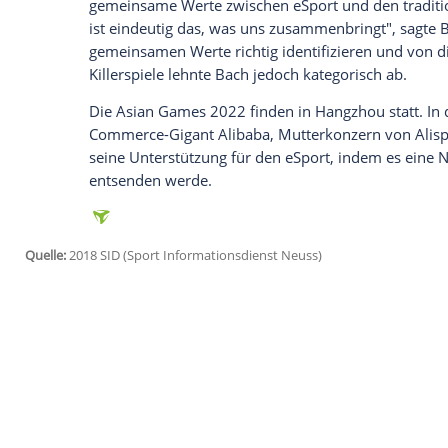
Wir benötigen Ihre Zustimmung, um den von un
anzuzeigen. Sie können diesen mit einem Klick a
jetzt aktivieren
Ich bin damit einverstanden, dass mir externe In
Daten an Drittplattformen übermittelt werden.
Meh
Die Pläne,
eSport
bei den nächsten
Olymp
aufzunehmen, wurden vom
IOC
verworfe
hatte noch im Juli erklärt, dass es "noch 
Fragen beantwortet haben. Bis dahin mac
olympische Programm zu sprechen."
Grundsätzlich zeigte sich
Bach
offen geg
gemeinsame Werte zwischen
eSport
und 
ist eindeutig das, was uns zusammenbrin
gemeinsamen Werte richtig identifiziere