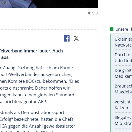
rband
em eSport-Weltverband immer lauter. Auch
 sich dafür aus.