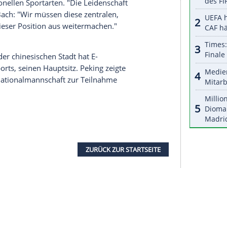
serer Redaktion eingebundenen Inhalt von Glomex GmbH
nzeigen lassen und auch wieder deaktivieren.
halte angezeigt werden. Damit können personenbezogene
r dazu in unseren Datenschutzhinweisen.
ischen Spielen
2020 in
Peking
ins Programm
n. Dessen deutscher Präsident
Thomas Bach
einige Zeit dauert, bis wir eine Reihe von offenen
ht es keinen Sinn, über die Aufnahme ins
enüber dem Thema
eSport
. Man sehe einige
den traditionellen Sportarten. "Die Leidenschaft
gt", sagte
Bach
: "Wir müssen diese zentralen,
n und von dieser Position aus weitermachen."