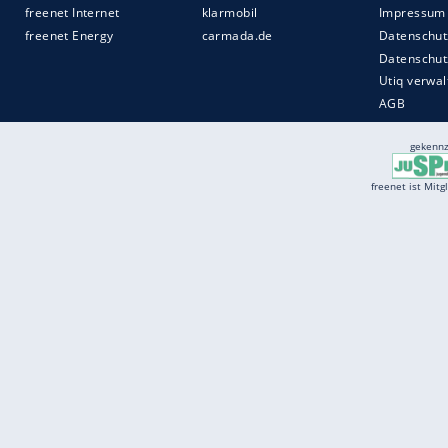
Services
Börse
Jobbörse
Spritpreis aktuell
Wetter
Ferientermine
Partnersuche