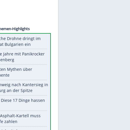
©
SID
Unsere Themen-Highlights
Ukrainische Drohne dringt im
Nato-Staat Bulgarien ein
Durch die Jahre mit Panikrocker
Udo Lindenberg