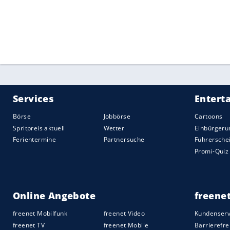
Killerspiele lehnte
Bach
jedoch kategorisc
Die Asian Games 2022 finden in Hangzhou 
Commerce-Gigant Alibaba, Mutterkonzern
seine Unterstützung für den
eSport
, ind
entsenden werde.
Quelle:
2018 SID (Sport Informationsdienst Neuss)