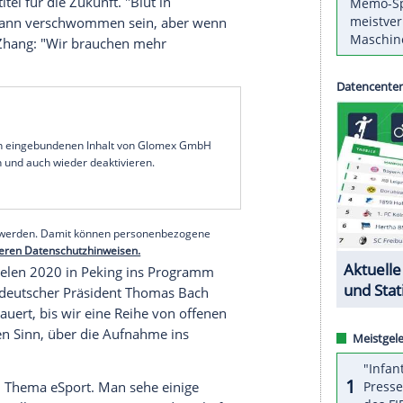
schäftsführer Zhang Dazhong hat sich am Rande
ng eines eSport-Weltverbandes ausgesprochen,
en Olympischen Komitee
(
IOC
) zu bekommen. "Dies
g dieses Sports einschränkt. Daher hoffen wir,
er dazu beitragen kann, einen globalen Standard
nzösischen
Nachrichtenagentur AFP
.
de
eSport
erstmals als Demonstrationssport
Jakarta
als "Erfolg" bezeichnete, hätten die Chefs
-Komitees OCA gegen die Anzahl gewaltbasierter
hr Sporttitel für die Zukunft. "Blut in
e zur Gewalt kann verschwommen sein, aber wenn
eren", sagte Zhang: "Wir brauchen mehr