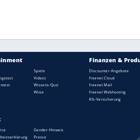
h ab.
statt. In der chinesischen Stadt hat E-
 von Alisports, seinen Hauptsitz.
Peking
zeigte
em es eine Nationalmannschaft zur Teilnahme
ZURÜCK ZUR STARTS