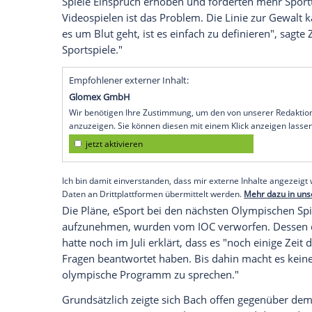
Jakarta
(SID) - Alisports-Gründer und Ge
der
Asienspiele
in
Jakarta
für die Gründu
um mehr Akzeptanz beim
International
ist ein Grund, der die weltweite Förderun
dass bald ein Verband gegründet wird, d
aufzustellen", sagte der Chinese der fra
Bei den Asian Games in
Indonesien
wur
gezeigt. Obwohl Zhang die Ereignisse in
der Vereinigung der asiatischen Olympia
Spiele Einspruch erhoben und forderten me
Videospielen ist das Problem. Die Lini
es um Blut geht, ist es einfach zu defini
Sportspiele."
Empfohlener externer Inhalt:
Glomex GmbH