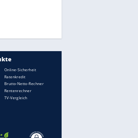
Times: Infantino bietet WM-
Finale für Unterstützung
Medien: Infantino ruft FIFA-
Mitarbeiter zu Krisentreffen
Millionendeal perfekt:
Diomande wechselt nach
Madrid
EITE