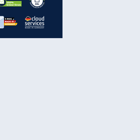
inanzen & Produkte
iscounter-Angebote
Online-Sicherheit
reenet Cloud
Ratenkredit
reenet Mail
Brutto-Netto-Rechner
reenet Webhosting
Rentenrechner
fz-Versicherung
TV-Vergleich