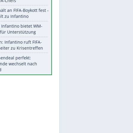
Aktuelle Ergebnisse, Tabellen
und Statistiken
Meistgelesen
"Infanti-No Go":
Pressestimmen zum Verbleib
des FIFA-Chefs
UEFA hält an FIFA-Boykott fest -
CAF hält zu Infantino