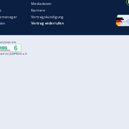
Entertainment
F
Cartoons
Spiele
D
Einbürgerungstest
Videos
f
Führerscheintest
Wissens-Quiz
f
Promi-Quiz
Witze
f
K