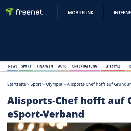
MOBILFUNK
NEWS
SPORT
FINANZEN
AUTO
UNTERHALTUNG
L
Startseite
>
Sport
>
Olympia
>
Alisports-Chef hofft
Alisports-Chef hoff