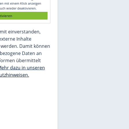
Glomex GmbH
Wir benötigen Ihre Zustimmung, um den
von unserer Redaktion eingebundenen
Inhalt von Glomex GmbH anzuzeigen. Sie
können diesen mit einem Klick anzeigen
lassen und auch wieder deaktivieren.
jetzt aktivieren
Ich bin damit einverstanden,
dass mir externe Inhalte
angezeigt werden. Damit können
personenbezogene Daten an
Drittplattformen übermittelt
werden.
Mehr dazu in unseren
Datenschutzhinweisen.