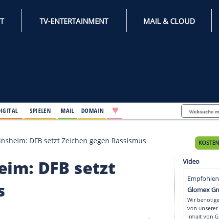
INTERNET
TV-ENTERTAINMENT
♥
IFESTYLE
DIGITAL
SPIELEN
MAIL
DOMAIN
dmehr" in Sinsheim: DFB setzt Zeichen gegen Rassismu
insheim: DFB setzt