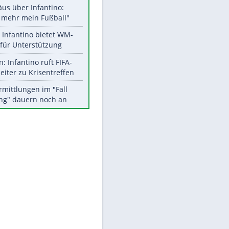
Aktuelle Ergebnisse, Tabellen
und Statistiken
Meistgelesen
"Infanti-No Go":
Pressestimmen zum Verbleib
des FIFA-Chefs
Matthäus über Infantino:
"Nicht mehr mein Fußball"