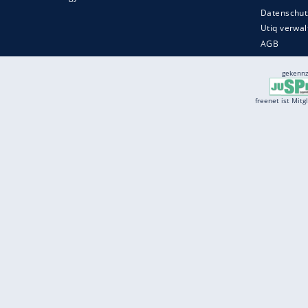
Services
Börse
Jobbörse
Spritpreis aktuell
Wetter
Ferientermine
Partnersuche
Online Angebote