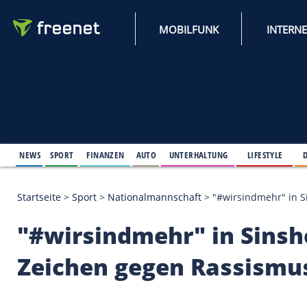
MOBILFUNK
NEWS
SPORT
FINANZEN
AUTO
UNTERHALTUNG
L
Startseite
>
Sport
>
Nationalmannschaft
>
"#wirsin
"#wirsindmehr" in S