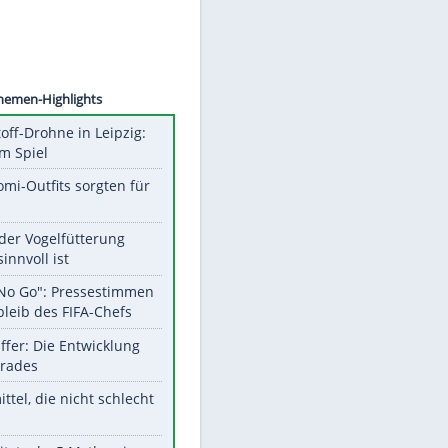
EITE
Unsere Themen-Highlights
Sprengstoff-Drohne in Leipzig:
Semtex im Spiel
Diese Promi-Outfits sorgten für
Aufruhr!