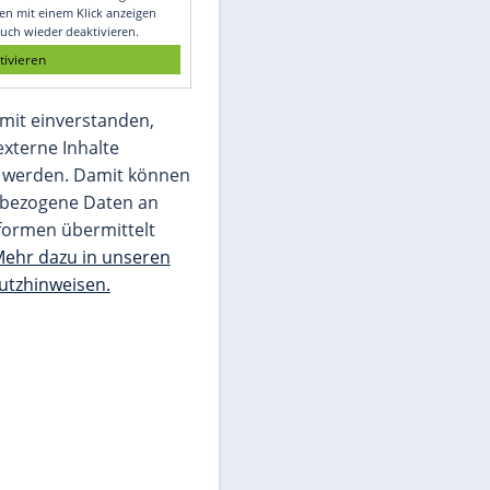
Glomex GmbH
Wir benötigen Ihre Zustimmung, um den
von unserer Redaktion eingebundenen
Inhalt von Glomex GmbH anzuzeigen. Sie
©
SID
können diesen mit einem Klick anzeigen
lassen und auch wieder deaktivieren.
jetzt aktivieren
Ich bin damit einverstanden,
dass mir externe Inhalte
angezeigt werden. Damit können
personenbezogene Daten an
Drittplattformen übermittelt
werden.
Mehr dazu in unseren
Datenschutzhinweisen.