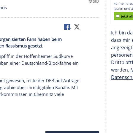
ismus
egen Rassismus
t und ihre organisierten Fans haben beim
Zeichen gegen Rassismus gesetzt.
vor dem Anpfiff in der Hoffenheimer
Südkurve
" des
DFB
neben einer Deutschland-Blockfahne ein
".
eam" geplant gewesen, teilte der
DFB
auf Anfrage
 der
Choreographie
über ihre digitalen Kanäle. Mit