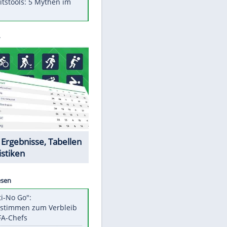
Was bei der Vogelfütterung
wirklich sinnvoll ist
"Infanti-No Go": Pressestimmen
zum Verbleib des FIFA-Chefs
Im Zeitraffer: Die Entwicklung
des Lenkrades
Lebensmittel, die nicht schlecht
werden
Sicherheitstools: 5 Mythen im
Check
Datencenter