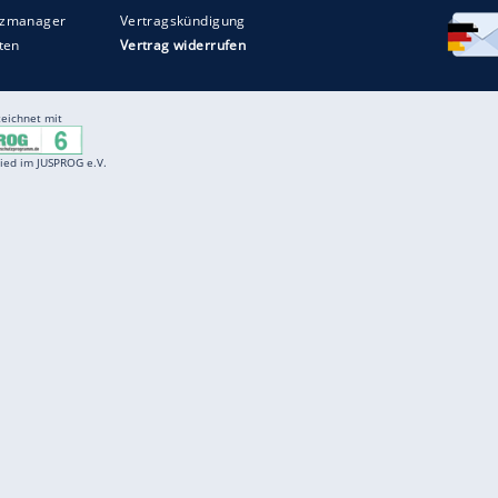
Entertainment
F
Cartoons
Spiele
D
Einbürgerungstest
Videos
f
Führerscheintest
Wissens-Quiz
f
Promi-Quiz
Witze
f
K
freenet