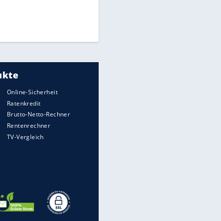
Times: Infantino bietet WM-
Finale für Unterstützung
Medien: Infantino ruft FIFA-
Mitarbeiter zu Krisentreffen
DFB: Ermittlungen im "Fall
Freigang" dauern noch an