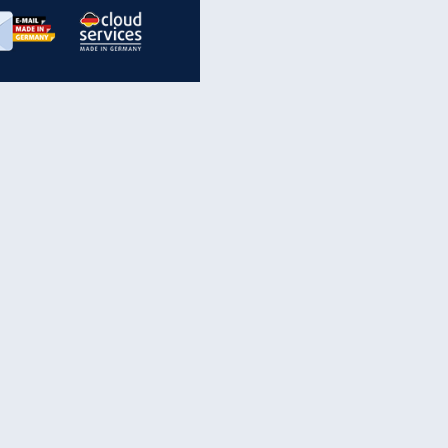
inanzen & Produkte
iscounter-Angebote
Online-Sicherheit
reenet Cloud
Ratenkredit
reenet Mail
Brutto-Netto-Rechner
reenet Webhosting
Rentenrechner
fz-Versicherung
TV-Vergleich