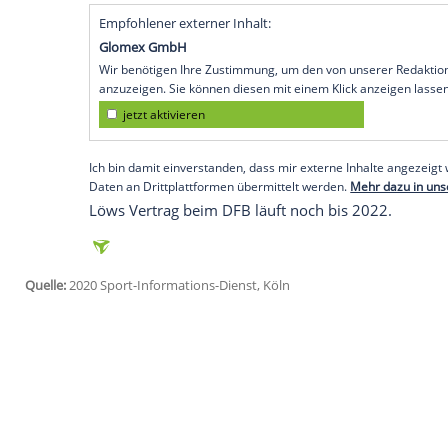
Hamburg
(SID) - Coach
Dieter Hecking
vo
vorstellen, als Nachfolger von
Joachim L
des
Bundestrainers
zu bekleiden. "Wenn
dafür der geeignete Mann sei, und
Jogi 
Jahren abtritt - warum nicht?", sagte der
Die Aufgabe beim Verband, so
Hecking
we
dann nicht mehr die tägliche Arbeit. Abe
auf Turniere oder Qualifikationsspiele v
Fußballwelt zu sehen - das halte ich für s
Empfohlener externer Inhalt:
Glomex GmbH
Wir benötigen Ihre Zustimmung, um den von un
anzuzeigen. Sie können diesen mit einem Klick a
jetzt aktivieren