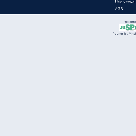
Services
Börse
Jobbörse
Spritpreis aktuell
Wetter
Ferientermine
Partnersuche
Online Angebote
freenet Mobilfunk
freenet Video