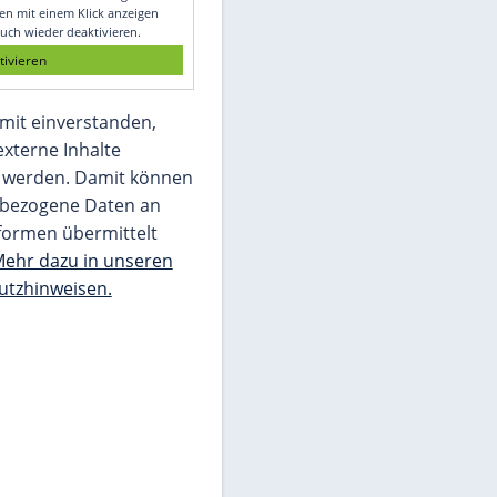
Glomex GmbH
Wir benötigen Ihre Zustimmung, um den
von unserer Redaktion eingebundenen
Inhalt von Glomex GmbH anzuzeigen. Sie
können diesen mit einem Klick anzeigen
lassen und auch wieder deaktivieren.
jetzt aktivieren
Ich bin damit einverstanden,
dass mir externe Inhalte
angezeigt werden. Damit können
personenbezogene Daten an
Drittplattformen übermittelt
werden.
Mehr dazu in unseren
Datenschutzhinweisen.