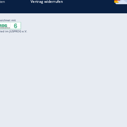
Entertainment
F
Cartoons
Spiele
D
Einbürgerungstest
Videos
f
Führerscheintest
Wissens-Quiz
f
Promi-Quiz
Witze
f
K
freenet
Kundenservice
Gender-Hinweis