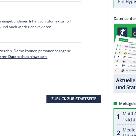
m Zweitligisten
Hamburger SV
kann sich
öw
beim Deutschen Fußball-Bund (
DFB
) den Job
 man irgendwann der Meinung wäre, dass ich
Löw
nach hoffentlich vier weiteren erfolgreichen
 55-Jährige im Sportbuzzer-Interview.
iter, stelle er sich sehr reizvoll vor: "Du hast
r die Besten eines Landes zu trainieren, die man
orbereitet, ein bisschen was anderes von der
ehr interessant."
serer Redaktion eingebundenen Inhalt von Glomex GmbH
nzeigen lassen und auch wieder deaktivieren.