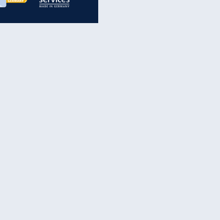
inanzen & Produkte
iscounter-Angebote
Online-Sicherheit
reenet Cloud
Ratenkredit
reenet Mail
Brutto-Netto-Rechner
reenet Webhosting
Rentenrechner
fz-Versicherung
TV-Vergleich