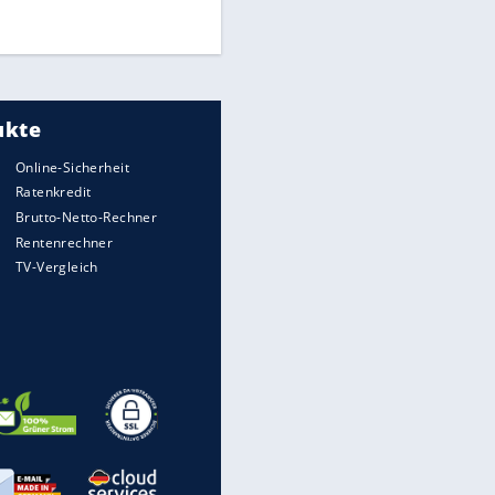
DFB: Ermittlungen im "Fall
Freigang" dauern noch an
"Sehr hohe Qualität":
Lewandowski mit Doppelpack