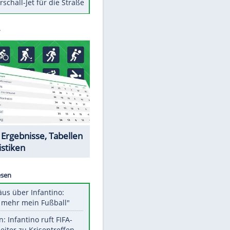
Berger im Wandel der Zeit
Todsünden im Restaurant
Die teuersten Neuzugänge der
BVB-Geschichte
Die gruseligsten Ort der Welt
Daten zwischen Windows und
Android austauschen
Ein Hyperschall-Jet für die Straße
Datencenter