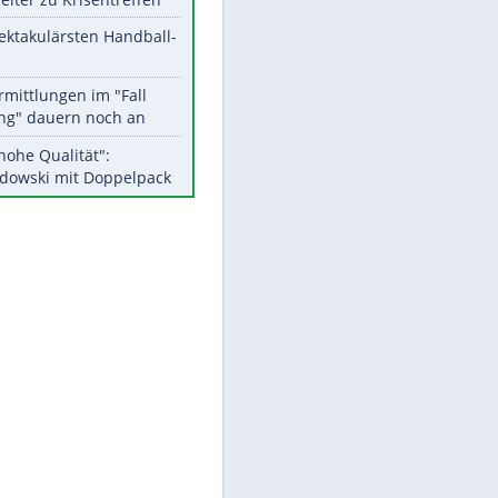
Aktuelle Ergebnisse, Tabellen
und Statistiken
EITE
Meistgelesen
Matthäus über Infantino:
"Nicht mehr mein Fußball"
Medien: Infantino ruft FIFA-
Mitarbeiter zu Krisentreffen
Die spektakulärsten Handball-
Bilder