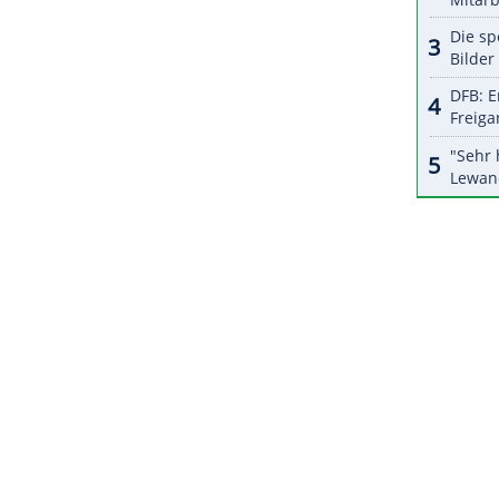
halte angezeigt werden. Damit können personenbezogene
r dazu in unseren Datenschutzhinweisen.
22.
ZURÜCK ZUR STARTS