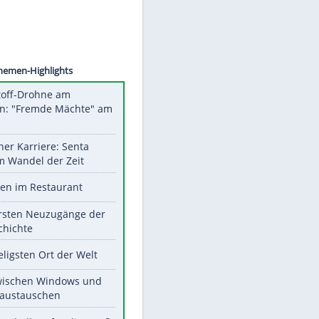
©
SID
Unsere Themen-Highlights
Sprengstoff-Drohne am
Flughafen: "Fremde Mächte" am
Werk?
Bilder einer Karriere: Senta