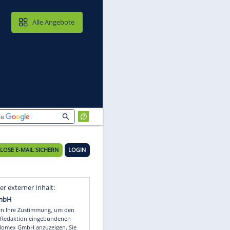
MAIL & CLOUD
Alle Angebote
KOSTENLOSE E-MAIL SICHERN
LOGIN
Video
Empfohlener externer Inhalt: