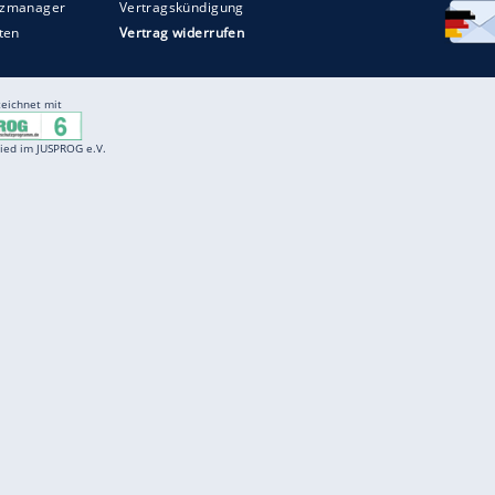
Entertainment
F
Cartoons
Spiele
D
Einbürgerungstest
Videos
f
Führerscheintest
Wissens-Quiz
f
Promi-Quiz
Witze
f
K
freenet