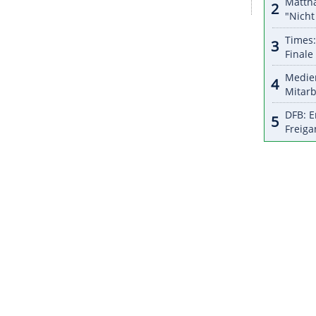
Kanada aber zurück und degradierte Oliver
Finnland (4:0) und die USA (2:1) aufgrund einer
nächsten Tagen aber ins Mannschaftstraining
 gegen Curacao im Tor stehen.
s abhängig machen, selbst wenn ihm der erste
stellen, dass es mal passieren kann, aber es geht
l in die nächste Runde rettet", sagte Schult.
ZURÜCK ZUR STARTS