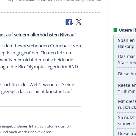
©
picture-alliance/Eibner-Pressefoto/SID/Jen
mehr konstant auf seinem allerhöchsten Niveau".
th Schult steht dem bevorstehenden Comeback von
nschaft skeptisch gegenüber. "In den letzten
heit geraten, war Neuer nicht der entscheidende
ewahren", sagte die Rio-Olympiasiegerin im RND-