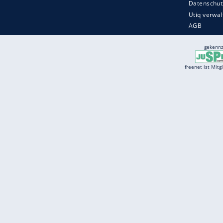
Services
Börse
Jobbörse
Spritpreis aktuell
Wetter
Ferientermine
Partnersuche
Online Angebote