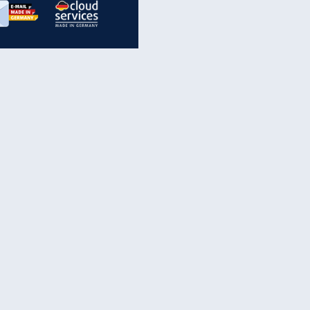
inanzen & Produkte
iscounter-Angebote
Online-Sicherheit
reenet Cloud
Ratenkredit
reenet Mail
Brutto-Netto-Rechner
reenet Webhosting
Rentenrechner
fz-Versicherung
TV-Vergleich