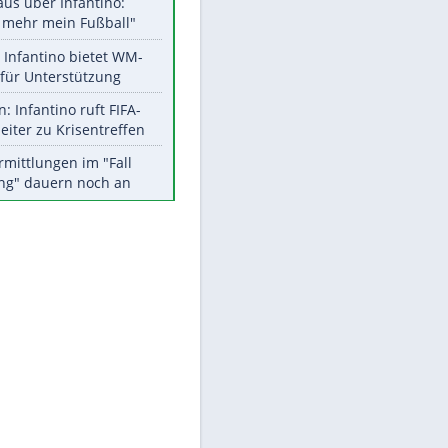
Aktuelle Ergebnisse, Tabellen
und Statistiken
Meistgelesen
"Infanti-No Go":
Pressestimmen zum Verbleib
des FIFA-Chefs
EITE
Matthäus über Infantino:
"Nicht mehr mein Fußball"
Times: Infantino bietet WM-