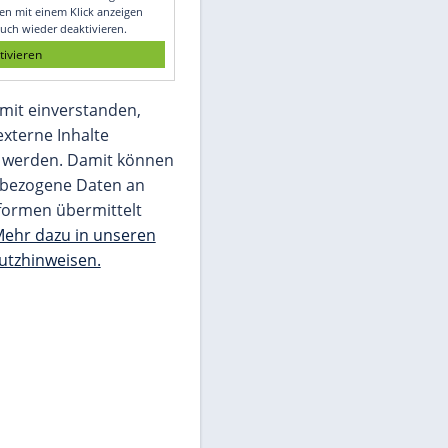
Glomex GmbH
Wir benötigen Ihre Zustimmung, um den
von unserer Redaktion eingebundenen
Inhalt von Glomex GmbH anzuzeigen. Sie
können diesen mit einem Klick anzeigen
lassen und auch wieder deaktivieren.
jetzt aktivieren
Ich bin damit einverstanden,
dass mir externe Inhalte
angezeigt werden. Damit können
personenbezogene Daten an
Drittplattformen übermittelt
werden.
Mehr dazu in unseren
Datenschutzhinweisen.