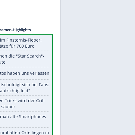
ni Maul
Unsere Themen-Highlights
Spanien im Finsternis-Fieber:
Balkonplätze für 700 Euro
Das machen die "Star Search"-
Stars heute