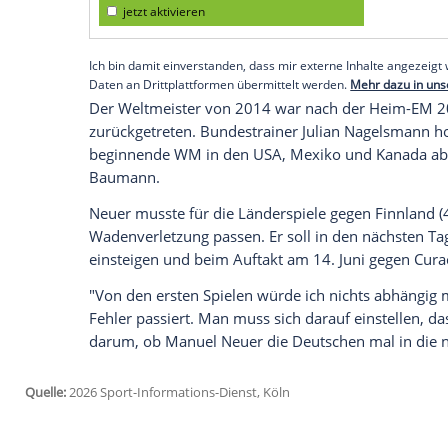
Interview.
Neuer sei auch mit 40 Jahren immer noch
Topleistung" bringe, so Schult: "Nur diese
seinem allerhöchsten Niveau spielt."
Empfohlener externer Inhalt:
Glomex GmbH
Wir benötigen Ihre Zustimmung, um den von un
anzuzeigen. Sie können diesen mit einem Klick a
jetzt aktivieren
Ich bin damit einverstanden, dass mir externe In
Daten an Drittplattformen übermittelt werden.
Meh
Der Weltmeister von 2014 war nach de
zurückgetreten. Bundestrainer Julian Na