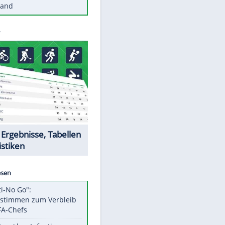
Diese Autos haben uns verlassen
Reese entschuldigt sich bei Fans:
"Tut mir aufrichtig leid"
Mit diesen Tricks wird der Grill
ruckzuck sauber
So nutzt man alte Smartphones
sinnvoll
Diese traumhaften Orte liegen in
Deutschland
Datencenter