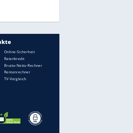
Finale für Unterstützung
Medien: Infantino ruft FIFA-
Mitarbeiter zu Krisentreffen
DFB: Ermittlungen im "Fall
Freigang" dauern noch an