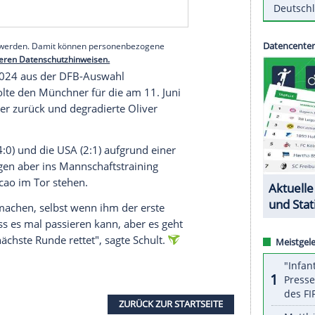
 "der beste Torhüter der Welt", wenn er "seine
 Saison hat gezeigt, dass er nicht konstant auf
serer Redaktion eingebundenen Inhalt von Glomex GmbH
nzeigen lassen und auch wieder deaktivieren.
halte angezeigt werden. Damit können personenbezogene
r dazu in unseren Datenschutzhinweisen.
r Heim-EM 2024 aus der DFB-Auswahl
gelsmann holte den Münchner für die am 11. Juni